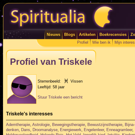
Nieuws
Blogs
Artikelen
Boekrecensies
Zo
Profiel
Wie ben ik
Mijn intere
Profiel van Triskele
Sterrenbeeld:
Vissen
Leeftijd:
58 jaar
Stuur Triskele een bericht
Triskele's interesses
Ademtherapie
,
Astrologie
,
Bewegingstherapie
,
Bewustzijnstherapie
,
Bijna
denken
,
Dans
,
Droomanalyse
,
Energiewerk
,
Engelenleer
,
Enneagramleer
,
Heldervoelendheid
,
Helende Reis
,
Het Veld
,
Innerlijk kind
,
Intuïtie
,
Kinder