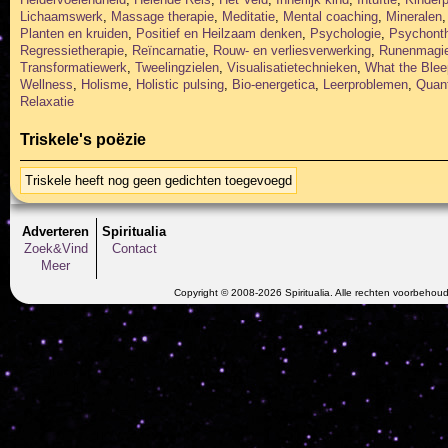
Lichaamswerk
,
Massage therapie
,
Meditatie
,
Mental coaching
,
Mineralen
Planten en kruiden
,
Positief en Heilzaam denken
,
Psychologie
,
Psychonth
Regressietherapie
,
Reïncarnatie
,
Rouw- en verliesverwerking
,
Runenmagi
Transformatiewerk
,
Tweelingzielen
,
Visualisatietechnieken
,
What the Blee
Wellness
,
Holisme
,
Holistic pulsing
,
Bio-energetica
,
Leerproblemen
,
Quan
Relaxatie
Triskele's poëzie
Triskele heeft nog geen gedichten toegevoegd
Adverteren
Spiritualia
Zoek&Vind
Contact
Meer
Copyright © 2008-2026 Spiritualia. Alle rechten voorbehou