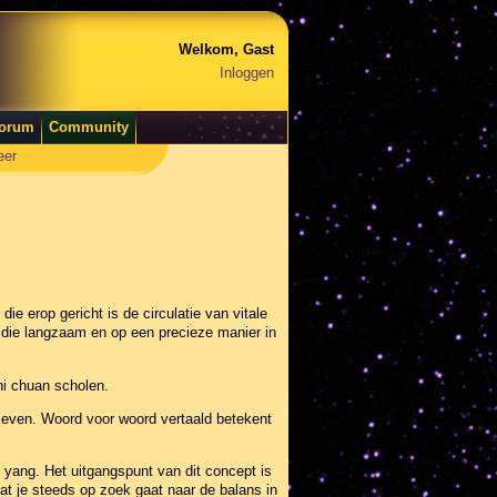
Welkom, Gast
Inloggen
orum
Community
eer
ie erop gericht is de circulatie van vitale
, die langzaam en op een precieze manier in
hi chuan scholen.
g leven. Woord voor woord vertaald betekent
n yang. Het uitgangspunt van dit concept is
dat je steeds op zoek gaat naar de balans in