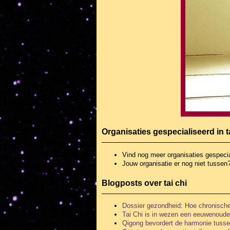
Organisaties gespecialiseerd in t
Vind nog meer organisaties
gespecia
Jouw organisatie er nog niet tussen
Blogposts over tai chi
Dossier gezondheid: Hoe chronische p
Tai Chi is in wezen een eeuwenoude
Qigong bevordert de harmonie tusse