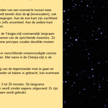
 vinden van een evenwicht tussen twee
rdt bereikt door de
qi
(levensadem), ook
wegingen. Aan de ene kant zijn zachtheid
e zelfs essentieel. Aan de andere kant
rt.
bij de Yángjia-stijl voornamelijk langzaam
ienamen van de oprichtende meesters. Ze
emene principes zouden dezelfde moeten
 er verschillende vereenvoudigde versies
n. Met name in de Chénjia-stijl is de
ging van de tegenstander mee te gaan en
nder uit balans is gebracht, kan eventueel
rt 3 tot 20 minuten. De langzame
m wordt zonder wapens uitgevoerd. Er zijn
aam wordt gebruikt.