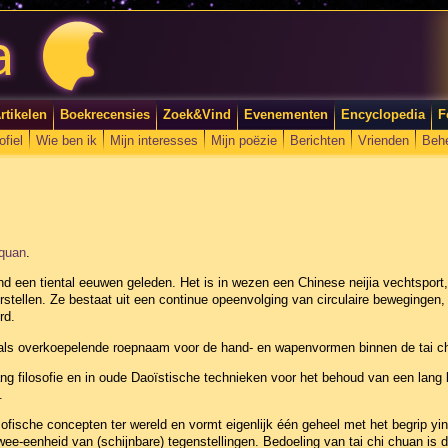
rtikelen
Boekrecensies
Zoek&Vind
Evenementen
Encyclopedia
F
ofiel
Wie ben ik
Mijn interesses
Mijn poëzie
Berichten
Vrienden
Beh
iquan
.
d een tiental eeuwen geleden. Het is in wezen een Chinese neijia vechtsport, d
erstellen. Ze bestaat uit een continue opeenvolging van circulaire bewegingen
rd.
kt als overkoepelende roepnaam voor de hand- en wapenvormen binnen de tai c
 yang filosofie en in oude Daoïstische technieken voor het behoud van een lan
.
osofische concepten ter wereld en vormt eigenlijk één geheel met het begrip yi
twee-eenheid van (schijnbare) tegenstellingen. Bedoeling van tai chi chuan is 