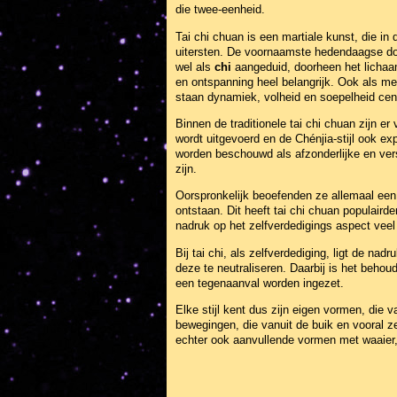
die twee-eenheid.
Tai chi chuan is een martiale kunst, die i
uitersten. De voornaamste hedendaagse doel
wel als
chi
aangeduid, doorheen het lichaa
en ontspanning heel belangrijk. Ook als me
staan dynamiek, volheid en soepelheid centr
Binnen de traditionele tai chi chuan zijn er 
wordt uitgevoerd en de Chénjia-stijl ook 
worden beschouwd als afzonderlijke en ver
zijn.
Oorspronkelijk beoefenden ze allemaal een 
ontstaan. Dit heeft tai chi chuan populair
nadruk op het zelfverdedigings aspect veel 
Bij tai chi, als zelfverdediging, ligt de 
deze te neutraliseren. Daarbij is het beho
een tegenaanval worden ingezet.
Elke stijl kent dus zijn eigen vormen, die
bewegingen, die vanuit de buik en vooral z
echter ook aanvullende vormen met waaier, 