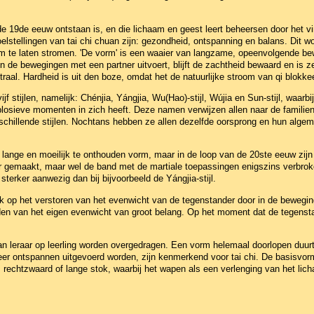
n de 19de eeuw ontstaan is, en die lichaam en geest leert beheersen door het
stellingen van tai chi chuan zijn: gezondheid, ontspanning en balans. Dit wo
m te laten stromen. 'De vorm' is een waaier van langzame, opeenvolgende be
n de bewegingen met een partner uitvoert, blijft de zachtheid bewaard en is z
aal. Hardheid is uit den boze, omdat het de natuurlijke stroom van qi blokkee
vijf stijlen, namelijk: Chénjia, Yángjia, Wu(Hao)-stijl, Wújia en Sun-stijl, waar
explosieve momenten in zich heeft. Deze namen verwijzen allen naar de famil
schillende stijlen. Nochtans hebben ze allen dezelfde oorsprong en hun alg
lange en moeilijk te onthouden vorm, maar in de loop van de 20ste eeuw zijn
der gemaakt, maar wel de band met de martiale toepassingen enigszins verbroke
sterker aanwezig dan bij bijvoorbeeld de Yángjia-stijl.
nadruk op het verstoren van het evenwicht van de tegenstander door in de bewe
uden van het eigen evenwicht van groot belang. Op het moment dat de tegensta
 van leraar op leerling worden overgedragen. Een vorm helemaal doorlopen duu
eer ontspannen uitgevoerd worden, zijn kenmerkend voor tai chi. De basisvor
rechtzwaard of lange stok, waarbij het wapen als een verlenging van het lich