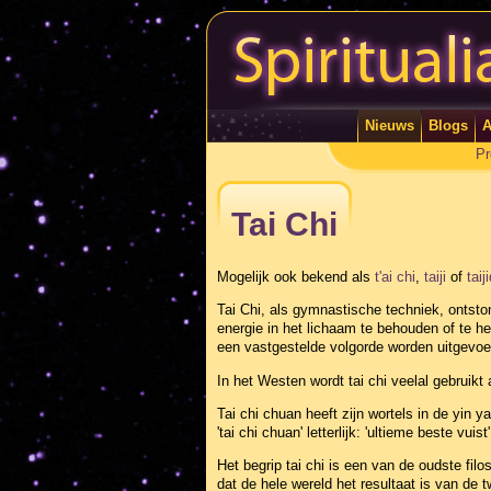
Nieuws
Blogs
A
Pr
Tai Chi
Mogelijk ook bekend als
t'ai chi
,
taiji
of
taij
Tai Chi, als gymnastische techniek, ontston
energie in het lichaam te behouden of te h
een vastgestelde volgorde worden uitgevoe
In het Westen wordt tai chi veelal gebrui
Tai chi chuan heeft zijn wortels in de yin
'tai chi chuan' letterlijk: 'ultieme beste vuist'
Het begrip tai chi is een van de oudste fil
dat de hele wereld het resultaat is van de 