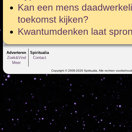
Kan een mens daadwerkelijk
toekomst kijken?
Kwantumdenken laat spron
Adverteren
Spiritualia
Zoek&Vind
Contact
Meer
Copyright © 2008-2026 Spiritualia. Alle rechten voorbehou