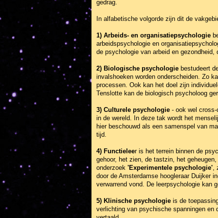
gedrag.
In alfabetische volgorde zijn dit de vakge
1) Arbeids- en organisatiepsychologie
be
arbeidspsychologie en organisatiepsycholog
de psychologie van arbeid en gezondheid, d
2) Biologische psychologie
bestudeert de
invalshoeken worden onderscheiden. Zo kan
processen. Ook kan het doel zijn individue
Tenslotte kan de biologisch psycholoog ger
3) Culturele psychologie
- ook wel cross-
in de wereld. In deze tak wordt het mensel
hier beschouwd als een samenspel van mat
tijd.
4) Functielee
r is het terrein binnen de ps
gehoor, het zien, de tastzin, het geheugen,
onderzoek
'Experimentele psychologie'
,
door de Amsterdamse hoogleraar Duijker in
verwarrend vond. De leerpsychologie kan ge
5) Klinische psychologie
is de toepassing
verlichting van psychische spanningen en d
vertaald.