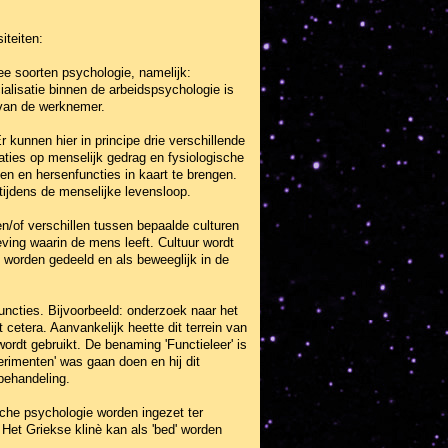
iteiten:
wee soorten psychologie, namelijk:
alisatie binnen de arbeidspsychologie is
 van de werknemer.
kunnen hier in principe drie verschillende
ties op menselijk gedrag en fysiologische
en en hersenfuncties in kaart te brengen.
tijdens de menselijke levensloop.
n/of verschillen tussen bepaalde culturen
eving waarin de mens leeft. Cultuur wordt
worden gedeeld en als beweeglijk in de
uncties. Bijvoorbeeld: onderzoek naar het
 cetera. Aanvankelijk heette dit terrein van
ordt gebruikt. De benaming 'Functieleer' is
rimenten' was gaan doen en hij dit
behandeling.
sche psychologie worden ingezet ter
Het Griekse klinè kan als 'bed' worden