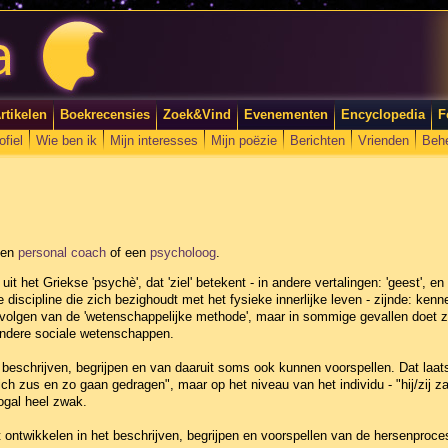
rtikelen
Boekrecensies
Zoek&Vind
Evenementen
Encyclopedia
F
ofiel
Wie ben ik
Mijn interesses
Mijn poëzie
Berichten
Vrienden
Beh
een
personal coach
of een
psycholoog
.
it het Griekse 'psychè', dat 'ziel' betekent - in andere vertalingen: 'geest', en 
 discipline die zich bezighoudt met het fysieke innerlijke leven - zijnde: ken
 volgen van de 'wetenschappelijke methode', maar in sommige gevallen doet zi
 andere sociale wetenschappen.
beschrijven, begrijpen en van daaruit soms ook kunnen voorspellen. Dat laats
ich zus en zo gaan gedragen", maar op het niveau van het individu - "hij/zij z
ogal heel zwak.
t ontwikkelen in het beschrijven, begrijpen en voorspellen van de hersenproce