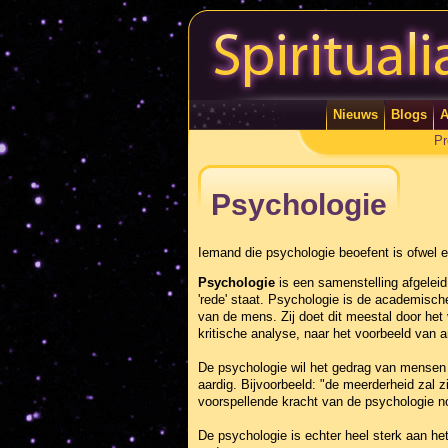
Nieuws
Blogs
A
Pr
Psychologie
Iemand die psychologie beoefent is ofwel 
Psychologie
is een samenstelling afgeleid u
'rede' staat. Psychologie is de academische
van de mens. Zij doet dit meestal door het
kritische analyse, naar het voorbeeld van
De psychologie wil het gedrag van mensen 
aardig. Bijvoorbeeld: "de meerderheid zal z
voorspellende kracht van de psychologie n
De psychologie is echter heel sterk aan he