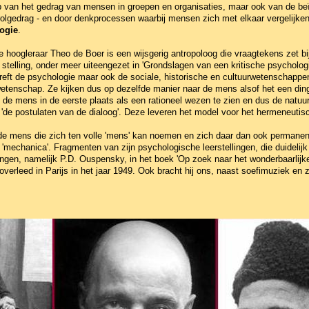
 van het gedrag van mensen in groepen en organisaties, maar ook van de beï
rolgedrag - en door denkprocessen waarbij mensen zich met elkaar vergelijke
ogie
.
 hoogleraar Theo de Boer is een wijsgerig antropoloog die vraagtekens zet b
n stelling, onder meer uiteengezet in 'Grondslagen van een kritische psycholo
treft de psychologie maar ook de sociale, historische en cultuurwetenschappen
wetenschap. Ze kijken dus op dezelfde manier naar de mens alsof het een di
m de mens in de eerste plaats als een rationeel wezen te zien en dus de natuu
 'de postulaten van de dialoog'. Deze leveren het model voor het hermeneuti
 de mens die zich ten volle 'mens' kan noemen en zich daar dan ook permane
 'mechanica'. Fragmenten van zijn psychologische leerstellingen, die duidel
lingen, namelijk P.D. Ouspensky, in het boek 'Op zoek naar het wonderbaarlijk
overleed in Parijs in het jaar 1949. Ook bracht hij ons, naast soefimuziek e