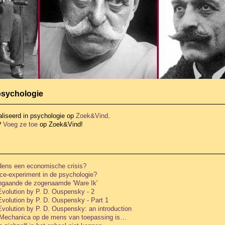
 psychologie
liseerd in psychologie
op
Zoek&Vind
.
?
Voeg ze toe
op Zoek&Vind!
ijdens een economische crisis?
face-experiment in de psychologie?
ngaande de zogenaamde 'Ware Ik'
volution by P. D. Ouspensky - 2
volution by P. D. Ouspensky - Part 1
volution by P. D. Ouspensky: an introduction
 Mechanica op de mens van toepassing is…