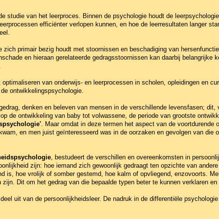
de studie van het leerproces. Binnen de psychologie houdt de leerpsychologi
 leerprocessen efficiënter verlopen kunnen, en hoe de leerresultaten langer s
eel.
e zich primair bezig houdt met stoornissen en beschadiging van hersenfunctie
hade en hieraan gerelateerde gedragsstoornissen kan daarbij belangrijke ken
.
t optimaliseren van onderwijs- en leerprocessen in scholen, opleidingen en cu
 de ontwikkelingspsychologie.
gedrag, denken en beleven van mensen in de verschillende levensfasen; dit, v
en op de ontwikkeling van baby tot volwassene, de periode van grootste ontwi
tspsychologie'
. Maar omdat in deze termen het aspect van de voortdurende o
 kwam, en men juist geïnteresseerd was in de oorzaken en gevolgen van die o
heidspsychologie
, bestudeert de verschillen en overeenkomsten in persoonl
onlijkheid zijn: hoe iemand zich gewoonlijk gedraagt ten opzichte van ander
d is, hoe vrolijk of somber gestemd, hoe kalm of opvliegend, enzovoorts. Men
zijn. Dit om het gedrag van die bepaalde typen beter te kunnen verklaren en 
eel uit van de persoonlijkheidsleer. De nadruk in de differentiële psychologie 