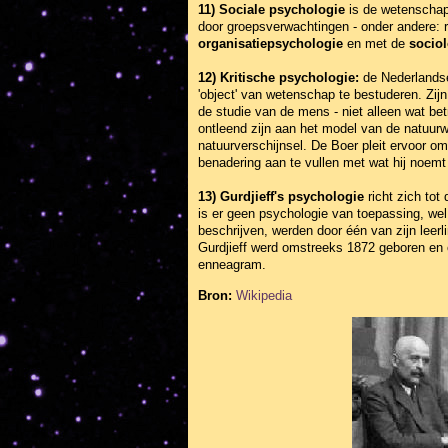
11) Sociale psychologie
is de wetenschap
door groepsverwachtingen - onder andere: 
organisatiepsychologie
en met de
sociol
12) Kritische psychologie:
de Nederlandse
'object' van wetenschap te bestuderen. Zij
de studie van de mens - niet alleen wat be
ontleend zijn aan het model van de natuur
natuurverschijnsel. De Boer pleit ervoor o
benadering aan te vullen met wat hij noemt
13) Gurdjieff's psychologie
richt zich tot
is er geen psychologie van toepassing, wel
beschrijven, werden door één van zijn leer
Gurdjieff werd omstreeks 1872 geboren en 
enneagram.
Bron:
Wikipedia