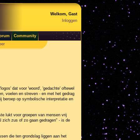
Welkom, Gast
Inloggen
orum
Community
eer
'logos' dat voor 'woord', 'gedachte' oftewel
nen, voelen en streven - en met het gedrag
j beroep op symbolische interpretatie en
te lukt voor groepen van mensen vrij
al zich zus of zo gaan gedragen" - is de
ssen die ten grondslag liggen aan het