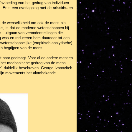
nvloeding van het gedrag van individuen
n. Er is een overlapping met de
arbeids-
en
ij de wenselijkheid om ook de mens als
gie', is dat de moderne wetenschappen bij
 - uitgaan van veronderstellingen die
ng was en reduceren hem daardoor tot een
rwetenschappelijke (empirisch-analytische)
sch begrijpen van de mens.
nt naar gedraagt. Voor al de andere mensen
ijk het mechanische gedrag van de mens
e', duidelijk beschreven. George Ivanovitch
n zijn movements het alombekende