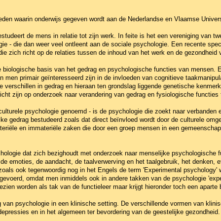
bieden waarin onderwijs gegeven wordt aan de Nederlandse en Vlaamse Univers
studeert de mens in relatie tot zijn werk. In feite is het een vereniging van t
ie - die dan weer veel ontleent aan de sociale psychologie. Een recente speci
ie zich richt op de relaties tussen de inhoud van het werk en de gezondheid
 biologische basis van het gedrag en psychologische functies van mensen. Er 
 men primair geïnteresseerd zijn in de invloeden van cognitieve taakmanipula
le verschillen in gedrag en hieraan ten grondslag liggende genetische kenmerk
icht zijn op onderzoek naar verandering van gedrag en fysiologische functies 
culturele psychologie genoemd - is de psychologie die zoekt naar verbanden e
ijke gedrag bestudeerd zoals dat direct beïnvloed wordt door de culturele omg
eriële en immateriële zaken die door een groep mensen in een gemeenschap 
ychologie dat zich bezighoudt met onderzoek naar menselijke psychologische f
 de emoties, de aandacht, de taalverwerving en het taalgebruik, het denken, et
 zoals ook tegenwoordig nog in het Engels de term 'Experimental psychology' w
gevoerd, omdat men inmiddels ook in andere takken van de psychologie 'expe
zien worden als tak van de functieleer maar krijgt hieronder toch een aparte 
 van psychologie in een klinische setting. De verschillende vormen van klini
epressies en in het algemeen ter bevordering van de geestelijke gezondheid. 