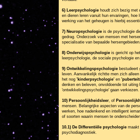
6) Leerpsychologie
houdt zich bezig met 
en dieren leren vanuit hun ervaringen, hoe
werking van het geheugen is hierbij essenti
7) Neuropsychologie
is de psychologie di
gedrag. Onderzoek van mensen met hersensc
specialisatie van bepaalde hersengebieden
8) Onderwijspsychologie
is gericht op he
leerpsychologie, de sociale psychologie en
9) Ontwikkelingspsychologie
bestudeert 
leven. Aanvankelijk richtte men zich alle
het nog
'kinderpsychologie'
en
'pubertei
denken en beleven, onvoldoende tot uiting
'ontwikkelingspsychologie' gaan verkiezen.
10) Persoonlijkheidsleer
, of
Persoonlijk
mensen. Belangrijke aspecten van de perso
werken, hoe nadenkend en intelligent ieman
of soorten waarin mensen te onderscheiden 
10.1) De Differentiële psychologie
maakt d
psychodiagnostiek.