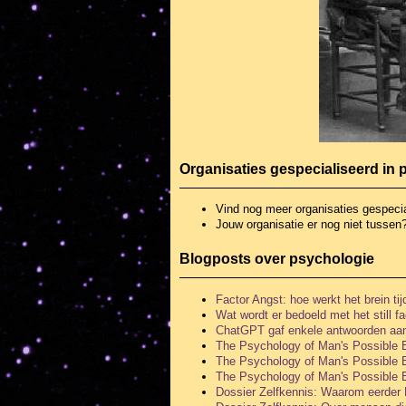
Organisaties gespecialiseerd in
Vind nog meer organisaties
gespecia
Jouw organisatie er nog niet tussen
Blogposts over psychologie
Factor Angst: hoe werkt het brein t
Wat wordt er bedoeld met het still 
ChatGPT gaf enkele antwoorden aa
The Psychology of Man's Possible E
The Psychology of Man's Possible E
The Psychology of Man's Possible E
Dossier Zelfkennis: Waarom eerder