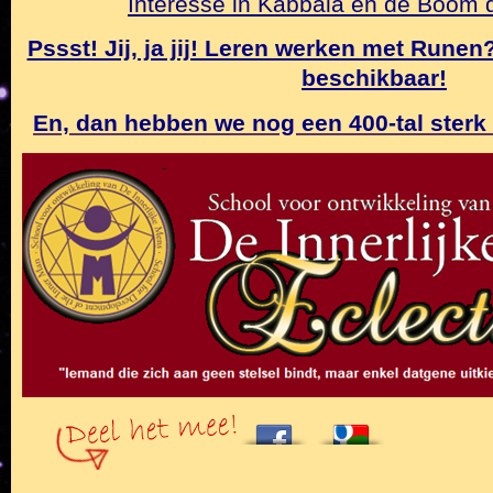
Interesse in Kabbala en de Boom
Pssst! Jij, ja jij! Leren werken met Rune
beschikbaar!
En, dan hebben we nog een 400-tal sterk