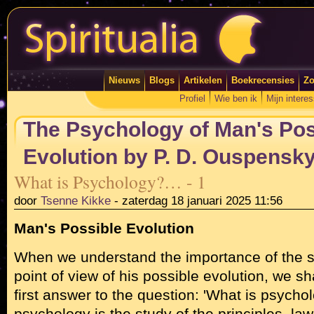
Nieuws
Blogs
Artikelen
Boekrecensies
Zo
Profiel
Wie ben ik
Mijn intere
The Psychology of Man's Pos
Evolution by P. D. Ouspensky 
What is Psychology?… - 1
door
Tsenne Kikke
-
zaterdag 18 januari 2025 11:56
Man's Possible Evolution
When we understand the importance of the s
point of view of his possible evolution, we sh
first answer to the question: 'What is psycho
psychology is the study of the principles, la