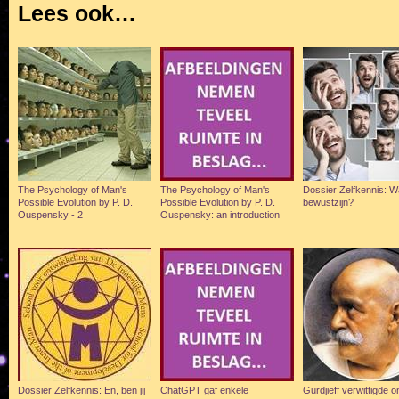
Lees ook…
The Psychology of Man's
The Psychology of Man's
Dossier Zelfkennis: Wa
Possible Evolution by P. D.
Possible Evolution by P. D.
bewustzijn?
Ouspensky - 2
Ouspensky: an introduction
Dossier Zelfkennis: En, ben jij
ChatGPT gaf enkele
Gurdjieff verwittigde o