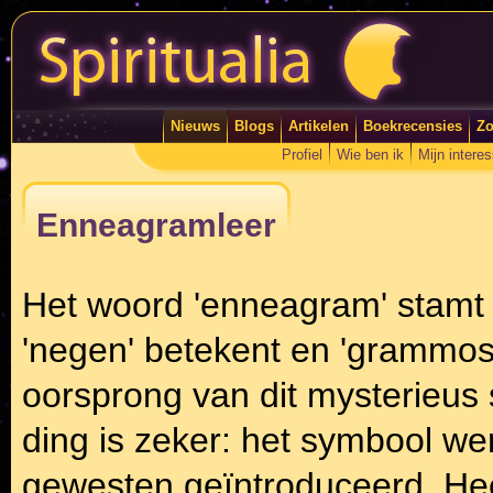
Nieuws
Blogs
Artikelen
Boekrecensies
Zo
Profiel
Wie ben ik
Mijn intere
Enneagramleer
Het woord 'enneagram' stamt a
'negen' betekent en 'grammos',
oorsprong van dit mysterieus 
ding is zeker: het symbool w
gewesten geïntroduceerd. Hee