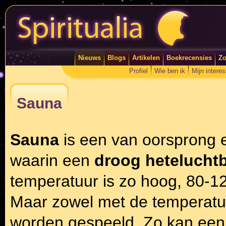
Nieuws
Blogs
Artikelen
Boekrecensies
Zo
Profiel
Wie ben ik
Mijn intere
Sauna
Sauna
is een van oorsprong 
waarin een
droog hetelucht
temperatuur is zo hoog, 80-1
Maar zowel met de temperatuu
worden gespeeld. Zo kan een