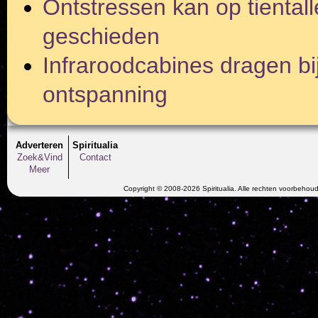
Ontstressen kan op tiental
geschieden
Infraroodcabines dragen bij
ontspanning
Adverteren
Spiritualia
Zoek&Vind
Contact
Meer
Copyright © 2008-2026 Spiritualia. Alle rechten voorbehou