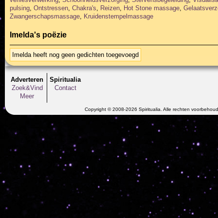
pulsing
,
Ontstressen
,
Chakra's
,
Reizen
,
Hot Stone massage
,
Gelaatsverz
Zwangerschapsmassage
,
Kruidenstempelmassage
Imelda's poëzie
Imelda heeft nog geen gedichten toegevoegd
Adverteren
Spiritualia
Zoek&Vind
Contact
Meer
Copyright © 2008-2026 Spiritualia. Alle rechten voorbehou