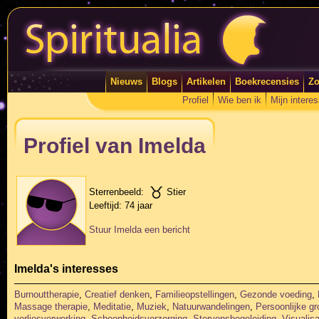
Nieuws
Blogs
Artikelen
Boekrecensies
Zo
Profiel
Wie ben ik
Mijn intere
Profiel van Imelda
Sterrenbeeld:
Stier
Leeftijd:
74 jaar
Stuur Imelda een bericht
Imelda's interesses
Burnouttherapie
,
Creatief denken
,
Familieopstellingen
,
Gezonde voeding
,
Massage therapie
,
Meditatie
,
Muziek
,
Natuurwandelingen
,
Persoonlijke gr
verliesverwerking
,
Schoonheidsverzorging
,
Stervensbegeleiding
,
Visualis