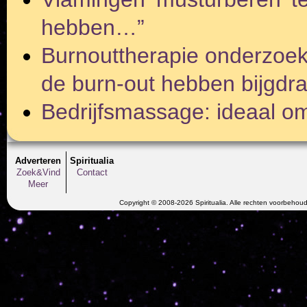
hebben…”
Burnouttherapie onderzoekt
de burn-out hebben bijgdr
Bedrijfsmassage: ideaal o
Adverteren
Spiritualia
Zoek&Vind
Contact
Meer
Copyright © 2008-2026 Spiritualia. Alle rechten voorbehou