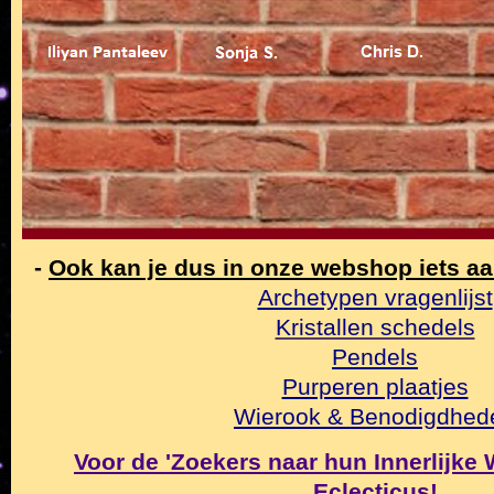
-
Ook kan je dus in onze webshop iets a
Archetypen vragenlijst
Kristallen schedels
Pendels
Purperen plaatjes
Wierook & Benodigdhed
Voor de 'Zoekers naar hun Innerlijke Wa
Eclecticus
!