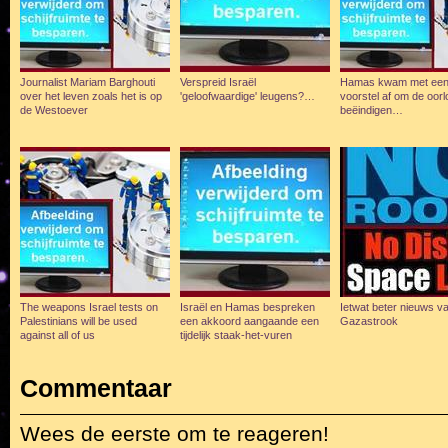
Journalist Mariam Barghouti
Verspreid Israël
Hamas kwam met ee
over het leven zoals het is op
'geloofwaardige' leugens?…
voorstel af om de oorl
de Westoever
beëindigen…
The weapons Israel tests on
Israël en Hamas bespreken
Ietwat beter nieuws va
Palestinians will be used
een akkoord aangaande een
Gazastrook
against all of us
tijdelijk staak-het-vuren
Commentaar
Wees de eerste om te reageren!