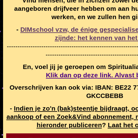
"Vind mensen, die in zichzelf zowel de
aangeboren drijfveer hebben om aan hun
werken, en we zullen hen g
-
DIMschool vzw, de énige gespecialise
zijnde: het kennen van het
------------------------------------------------------------
------------------------------------------
En, voel jij je geroepen om Spiritual
Klik dan op deze link. Alvast
Overschrijven kan ook via: IBAN: BE22 7
GKCCBEBB
-
Indien je zo'n (bak)steentje bijdraagt, 
aankoop of een Zoek&Vind abonnement,
hieronder publiceren
?
Laat het 