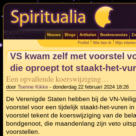
Nieuws
Blogs
Artikelen
Boekrecensies
Zo
Profiel
Wie ben ik
Mijn intere
VS kwam zelf met voorstel vo
die oproept tot staakt-het-vu
Een opvallende koerswijziging…
door
Tsenne Kikke
-
donderdag 22 februari 2024 18:26
De Verenigde Staten hebben bij de VN-Veili
voorstel voor een tijdelijk staakt-het-vuren 
voorstel tekent de koerswijziging van de bela
bondgenoot, die maandenlang zijn veto uitsp
voorstellen.