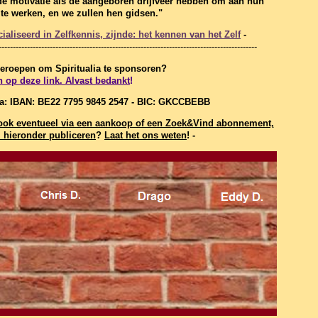
de motivatie als de aangeboren drijfveer hebben om aan hun
f te werken, en we zullen hen gidsen."
aliseerd in Zelfkennis, zijnde: het kennen van het Zelf
-
-------------------------------------------------------------------------------------------
 geroepen om Spiritualia te sponsoren?
n op deze link. Alvast bedankt
!
ia: IBAN: BE22 7795 9845 2547 - BIC: GKCCBEBB
t, ook eventueel via een aankoop of een Zoek&Vind abonnement,
hieronder publiceren
?
Laat het ons weten
! -