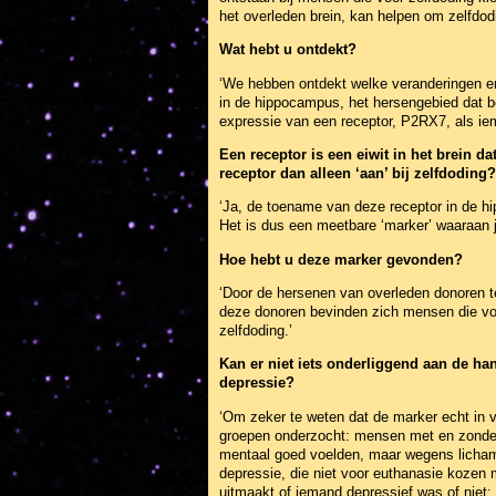
het overleden brein, kan helpen om zelfdodin
Wat hebt u ontdekt?
‘We hebben ontdekt welke veranderingen er 
in de hippocampus, het hersengebied dat be
expressie van een receptor, P2RX7, als iema
Een receptor is een eiwit in het brein d
receptor dan alleen ‘aan’ bij zelfdoding?
‘Ja, de toename van deze receptor in de hi
Het is dus een meetbare ‘marker’ waaraan j
Hoe hebt u deze marker gevonden?
‘Door de hersenen van overleden donoren
deze donoren bevinden zich mensen die vo
zelfdoding.’
Kan er niet iets onderliggend aan de han
depressie?
‘Om zeker te weten dat de marker echt in 
groepen onderzocht: mensen met en zonder 
mentaal goed voelden, maar wegens licham
depressie, die niet voor euthanasie kozen 
uitmaakt of iemand depressief was of niet: 