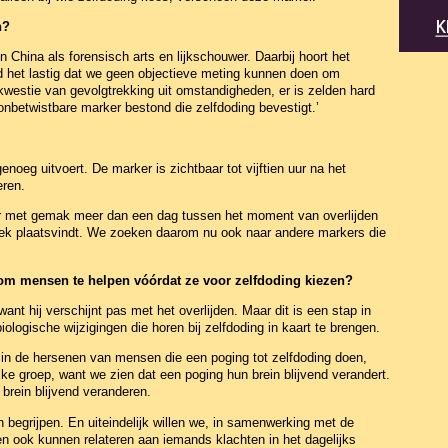
n?
n China als forensisch arts en lijkschouwer. Daarbij hoort het
 het lastig dat we geen objectieve meting kunnen doen om
n kwestie van gevolgtrekking uit omstandigheden, er is zelden hard
, onbetwistbare marker bestond die zelfdoding bevestigt.’
enoeg uitvoert. De marker is zichtbaar tot vijftien uur na het
eren.
jkt er met gemak meer dan een dag tussen het moment van overlijden
ek plaatsvindt. We zoeken daarom nu ook naar andere markers die
m mensen te helpen vóórdat ze voor zelfdoding kiezen?
ant hij verschijnt pas met het overlijden. Maar dit is een stap in
ologische wijzigingen die horen bij zelfdoding in kaart te brengen.
n in de hersenen van mensen die een poging tot zelfdoding doen,
jke groep, want we zien dat een poging hun brein blijvend verandert.
brein blijvend veranderen.
n begrijpen. En uiteindelijk willen we, in samenwerking met de
 ook kunnen relateren aan iemands klachten in het dagelijks