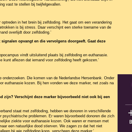
g vast te stellen bij twijfelgevallen.
optreden in het brein bij zelfdoding. Het gaat om een verandering
trokken is bij stress. Daar verschijnt een sterke toename van de
nd overlijdt door zelfdoding.’
at signalen opvangt en die vervolgens doorgeeft. Gaat deze
ppocampus vindt uitsluitend plaats bij zelfdoding en euthanasie.
e kunt aflezen dat iemand voor zelfdoding heeft gekozen.’
 te onderzoeken. Die komen van de Nederlandse Hersenbank. Onder
or euthanasie kozen. Bij hen vonden we deze marker, net zoals na
d zijn? Verschijnt deze marker bijvoorbeeld niet ook bij een
verband staat met zelfdoding, hebben we donoren in verschillende
psychiatrische problemen. Er waren bijvoorbeeld donoren die zich
elijke ziekte voor euthanasie kozen. Ook waren er mensen met
maar een natuurlijke dood stierven. We zagen zo dat het niet
alleen bij wie zelfdoding koos, verscheen deze marker.’