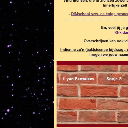
"Vind mensen, die in zichzelf zowel 
Innerlijke Zel
-
DIMschool vzw, de énige gespeci
-------------------------------------------------------
En, voel jij je
Klik da
Overschrijven kan ook v
-
Indien je zo'n (bak)steentje bijdraag
mogen we jouw naam 