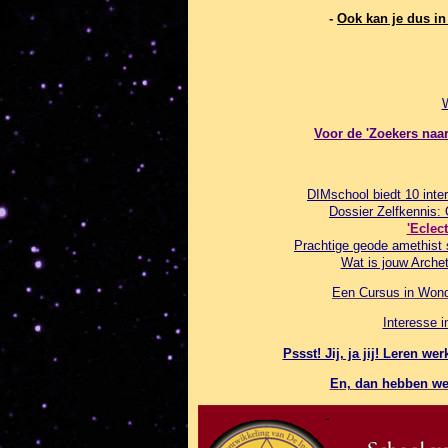
-
Ook kan je dus i
Voor de 'Zoekers naar 
DIMschool biedt 10 inter
Dossier Zelfkennis:
'Eclec
Prachtige geode amethist 
Wat is jouw Archet
Een Cursus in Wonde
Interesse 
Pssst! Jij, ja jij! Leren 
En, dan hebben we 