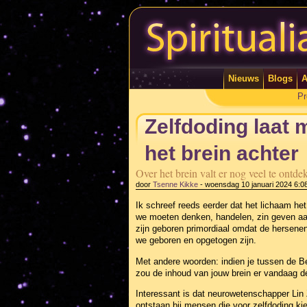
Nieuws
Blogs
A
Pr
Zelfdoding laat 
het brein achter
Over het brein valt er nog veel te ont
door
Tsenne Kikke
-
woensdag 10 januari 2024 6:0
Ik schreef reeds eerder dat het lichaam het
we moeten denken, handelen, zin geven aan
zijn geboren primordiaal omdat de hersene
we geboren en opgetogen zijn.
Met andere woorden: indien je tussen de Be
zou de inhoud van jouw brein er vandaag de
Interessant is dat neurowetenschapper Lin
ontstaan bij mensen die voor zelfdoding kie