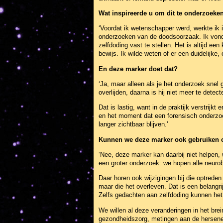
Wat inspireerde u om dit te onderzoeke
‘Voordat ik wetenschapper werd, werkte ik i
onderzoeken van de doodsoorzaak. Ik vond
zelfdoding vast te stellen. Het is altijd ee
bewijs. Ik wilde weten of er een duidelijke
En deze marker doet dat?
‘Ja, maar alleen als je het onderzoek snel g
overlijden, daarna is hij niet meer te detect
Dat is lastig, want in de praktijk verstri
en het moment dat een forensisch onderzo
langer zichtbaar blijven.’
Kunnen we deze marker ook gebruiken o
‘Nee, deze marker kan daarbij niet helpen, w
een groter onderzoek: we hopen alle neurobi
Daar horen ook wijzigingen bij die optrede
maar die het overleven. Dat is een belangri
Zelfs gedachten aan zelfdoding kunnen het 
We willen al deze veranderingen in het brei
gezondheidszorg, metingen aan de hersenen