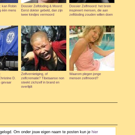
: kan Robin
Dossier Zelfdoding & Moord:
Dossier Zelfmoord: het brein
ng één mens
Eerst dokter gebeld, dan zijn
inspireert mensen, die aan
twee kindjes vermoord
zelfdoding zouden willen doen
:
Zelfvernietiging, of
Waarom plegen jonge
hristine D.
zelfcrematie? Tibetaanse non
mensen zelfmoord?
n gevaar
steekt zichzelf in brand en
overlijdt
ngelogd. Om onder jouw eigen naam te posten kun je
hier