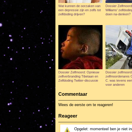
Wat kunnen de oorzaken van
Dossier Zelfmoord
een depressie zijn en zelfs tot
Williams' zelfdodi
zelfdoding drijven?
doen na-denken?
Dossier Zelfmoord: Opnieuw
Dossier zelfmoord
zelfverbranding Tibetaan en
zelfmoordenares C
Zelfdoding Twitter-discussie
C. was tevens ee
voor anderen
Commentaar
Wees de eerste om te reageren!
Reageer
Opgelet: momenteel ben je niet i