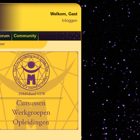
Welkom, Gast
Inloggen
orum
Community
eer