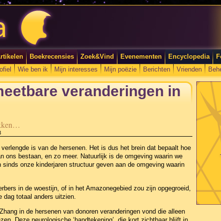
rtikelen
Boekrecensies
Zoek&Vind
Evenementen
Encyclopedia
F
ofiel
Wie ben ik
Mijn interesses
Mijn poëzie
Berichten
Vrienden
Beh
meetbare veranderingen in
dekken…
8
 verlengde is van de hersenen. Het is dus het brein dat bepaalt hoe
 ons bestaan, en zo meer. Natuurlijk is de omgeving waarin we
n sinds onze kinderjaren structuur geven aan de omgeving waarin
rbers in de woestijn, of in het Amazonegebied zou zijn opgegroeid,
 dag totaal anders uitzien.
 Zhang in de hersenen van donoren veranderingen vond die alleen
zen. Deze neurologische ‘handtekening’, die kort zichtbaar blijft in