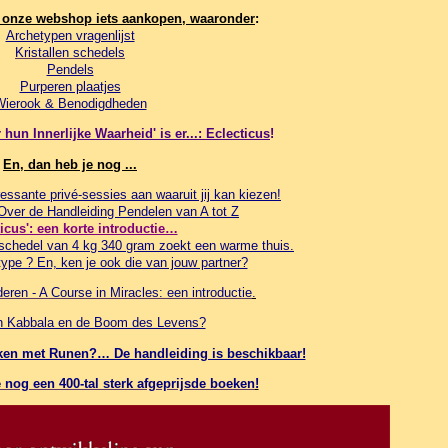
n onze webshop iets aankopen, waaronder
:
Archetypen vragenlijst
Kristallen schedels
Pendels
Purperen plaatjes
Wierook & Benodigdheden
hun Innerlijke Waarheid' is er...: Eclecticus
!
En, dan heb je nog ...
essante privé-sessies aan waaruit jij kan kiezen!
 Over de Handleiding Pendelen van A tot Z
ticus': een korte introductie…
schedel van 4 kg 340 gram zoekt een warme thuis.
ype ? En, ken je ook die van jouw partner?
ren - A Course in Miracles: een introductie
.
in Kabbala en de Boom des Levens?
werken met Runen?… De handleiding is beschikbaar!
nog een 400-tal sterk afgeprijsde boeken
!