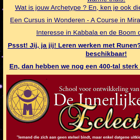
Wat is jouw Archetype ? En, ken je ook di
Een Cursus in Wonderen - A Course in Mirac
Interesse in Kabbala en de Boom
Pssst! Jij, ja jij! Leren werken met Rune
beschikbaar!
En, dan hebben we nog een 400-tal sterk