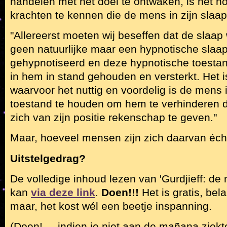
handelen met het doel te ontwaken, is het n
krachten te kennen die de mens in zijn slaa
"Allereerst moeten wij beseffen dat de slaap
geen natuurlijke maar een hypnotische slaap
gehypnotiseerd en deze hypnotische toestan
in hem in stand gehouden en versterkt. Het is
waarvoor het nuttig en voordelig is de mens
toestand te houden om hem te verhinderen d
zich van zijn positie rekenschap te geven."
Maar, hoeveel mensen zijn zich daarvan écht
Uitstelgedrag?
De volledige inhoud lezen van 'Gurdjieff: de 
kan
via deze link
.
Doen!!!
Het is gratis, bela
maar, het kost wél een beetje inspanning.
(Doen!..., indien je niet aan de mañana ziekte