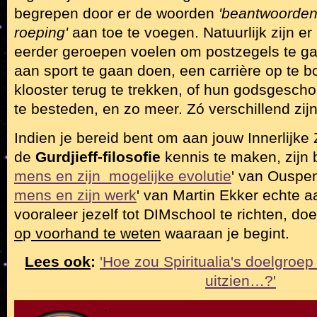
begrepen door er de woorden
'beantwoorden 
roeping'
aan toe te voegen. Natuurlijk zijn e
eerder geroepen voelen om postzegels te ga
aan sport te gaan doen, een carrière op te b
klooster terug te trekken, of hun godsgeschon
te besteden, en zo meer. Zó verschillend zijn
Indien je bereid bent om aan jouw Innerlijke
de
Gurdjieff-filosofie
kennis te maken, zijn 
mens en zijn mogelijke evolutie
' van Ouspen
mens en zi
j
n werk
' van Martin Ekker echte a
vooraleer jezelf tot DIMschool te richten, do
o
p
voorhand te weten
waaraan je begint.
Lees ook
:
'Hoe zou Spiritualia's doelgroe
uitzien…?'