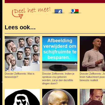
Lees ook…
Dossier Zelfkennis: Wat is
Dossier Zelfkennis: Indien je
Dossier Zelfkennis: J
bewustzijn?
opnieuw zou geboren
brein hallucineert jouw
worden, zal je dan dezelfde
bewuste realiteit
dingen doen?