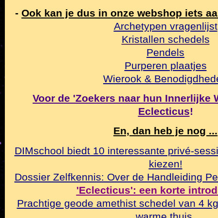
-
Ook kan je dus in onze webshop iets a
Archetypen vragenlijst
Kristallen schedels
Pendels
Purperen plaatjes
Wierook & Benodigdhed
Voor de 'Zoekers naar hun Innerlijke Wa
Eclecticus
!
En, dan heb je nog ...
DIMschool biedt 10 interessante privé-sessi
kiezen!
Dossier Zelfkennis: Over de Handleiding Pe
'Eclecticus': een korte intro
Prachtige geode amethist schedel van 4 k
warme thuis.