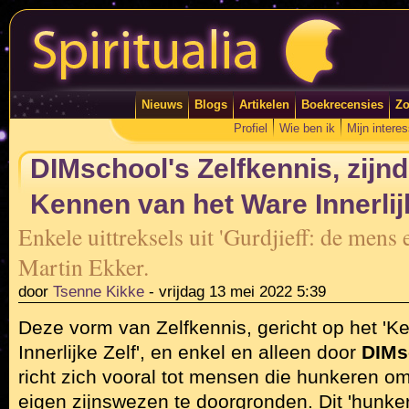
Nieuws
Blogs
Artikelen
Boekrecensies
Zo
Profiel
Wie ben ik
Mijn intere
DIMschool's Zelfkennis, zijnd
Kennen van het Ware Innerlij
Enkele uittreksels uit 'Gurdjieff: de mens 
Martin Ekker.
door
Tsenne Kikke
-
vrijdag 13 mei 2022 5:39
Deze vorm van Zelfkennis, gericht op het 'K
Innerlijke Zelf', en enkel en alleen door
DIMs
richt zich vooral tot mensen die hunkeren om
eigen zijnswezen te doorgronden. Dit 'hunke