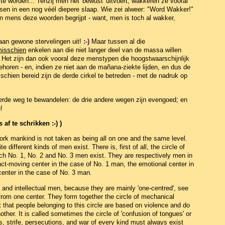
 te worden... Tenzij men het 'bewust' uitvoert, wakkeren ze vooral
en in een nog véél diepere slaap. Wie zei alweer: "Word Wakker!"
een mens deze woorden begrijpt - want, men is toch al wakker,
aan gewone stervelingen uit!
:-)
Maar tussen al die
isschien
enkelen aan die niet langer deel van de massa willen
 Het zijn dan ook vooral deze menstypen die hoogstwaarschijnlijk
ehoren - en, indien ze niet aan de mañana-ziekte lijden, en dus de
isschien bereid zijn de derde cirkel te betreden - met de nadruk op
Vierde weg te bewandelen: de drie andere wegen zijn evengoed; en
!
 af te schrikken :-) )
work mankind is not taken as being all on one and the same level.
e different kinds of men exist. There is, first of all, the circle of
ich No. 1, No. 2 and No. 3 men exist. They are respectively men in
nct-moving center in the case of No. 1 man, the emotional center in
center in the case of No. 3 man.
nd intellectual men, because they are mainly 'one-centred', see
 from one center. They form together the circle of mechanical
 that people belonging to this circle are based on violence and do
ther. It is called sometimes the circle of 'confusion of tongues' or
, strife, persecutions, and war of every kind must always exist