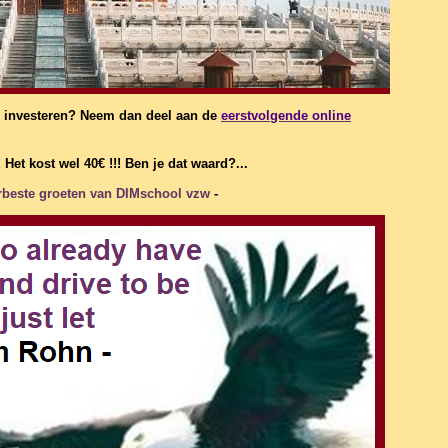
 te investeren? Neem dan deel aan de
eerstvolgende online
! Het kost wel 40€ !!! Ben je dat waard?...
erbeste groeten van DIMschool vzw
-