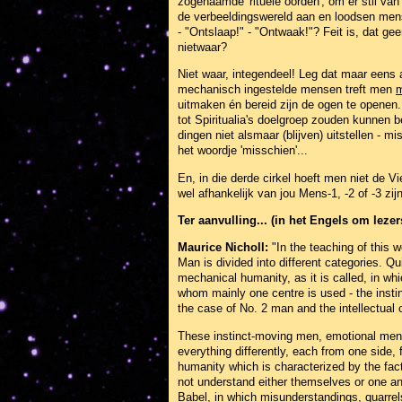
zogenaamde 'rituele oorden', om er stil van
de verbeeldingswereld aan en loodsen mens
- "Ontslaap!" - "Ontwaak!"? Feit is, dat g
nietwaar?
Niet waar, integendeel! Leg dat maar eens 
mechanisch ingestelde mensen treft men
m
uitmaken én bereid zijn de ogen te openen.
tot Spiritualia's doelgroep zouden kunnen b
dingen niet alsmaar (blijven) uitstellen - m
het woordje 'misschien'...
En, in die derde cirkel hoeft men niet de 
wel afhankelijk van jou Mens-1, -2 of -3 zijn
Ter aanvulling... (in het Engels om lezers
Maurice Nicholl:
"In the teaching of this 
Man is divided into different categories. Quit
mechanical humanity, as it is called, in wh
whom mainly one centre is used - the insti
the case of No. 2 man and the intellectual 
These instinct-moving men, emotional men a
everything differently, each from one side,
humanity which is characterized by the fact
not understand either themselves or one ano
Babel, in which misunderstandings, quarrels