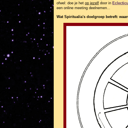
ofwel: doe je het
op jezelf
door in
Eclectic
een online meeting deelnemen...
Wat
Spiritualia's doelgroep betreft: wa