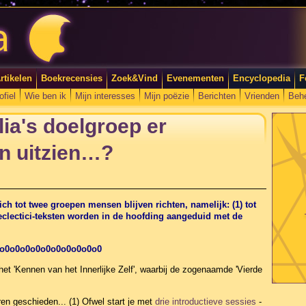
rtikelen
Boekrecensies
Zoek&Vind
Evenementen
Encyclopedia
F
ofiel
Wie ben ik
Mijn interesses
Mijn poëzie
Berichten
Vrienden
Beh
lia's doelgroep er
n uitzien…?
 zich tot twee groepen mensen blijven richten, namelijk: (1) tot
e eclectici-teksten worden in de hoofding aangeduid met de
o0o0o0o0o0o0o0o0o0o0
 het 'Kennen van het Innerlijke Zelf', waarbij de zogenaamde 'Vierde
n geschieden... (1) Ofwel start je met
drie introductieve sessies
-