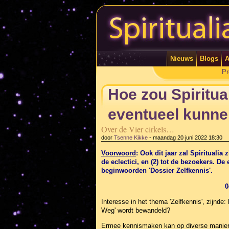
Nieuws
Blogs
A
Pr
Hoe zou Spiritua
eventueel kunne
Over de Vier cirkels…
door
Tsenne Kikke
-
maandag 20 juni 2022 18:30
Voorwoord
: Ook dit jaar zal Spiritualia
de eclectici, en (2) tot de bezoekers. D
beginwoorden 'Dossier Zelfkennis'.
0
Interesse in het thema 'Zelfkennis', zijnde:
Weg' wordt bewandeld?
Ermee kennismaken kan op diverse maniere