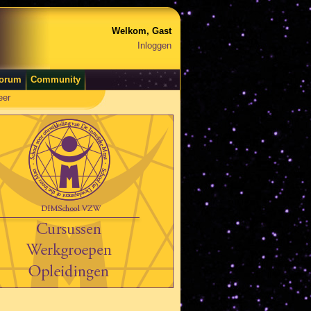
Welkom, Gast
Inloggen
orum
Community
eer