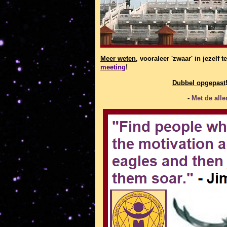
Meer weten
, vooraleer 'zwaar' in jezelf
meeting
!
Dubbel opgepast
-
Met de all