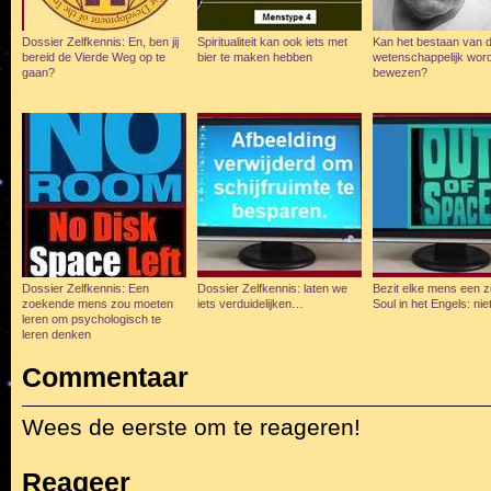
Dossier Zelfkennis: En, ben jij
Spiritualiteit kan ook iets met
Kan het bestaan van d
bereid de Vierde Weg op te
bier te maken hebben
wetenschappelijk wor
gaan?
bewezen?
Dossier Zelfkennis: Een
Dossier Zelfkennis: laten we
Bezit elke mens een 
zoekende mens zou moeten
iets verduidelijken…
Soul in het Engels: nie
leren om psychologisch te
leren denken
Commentaar
Wees de eerste om te reageren!
Reageer