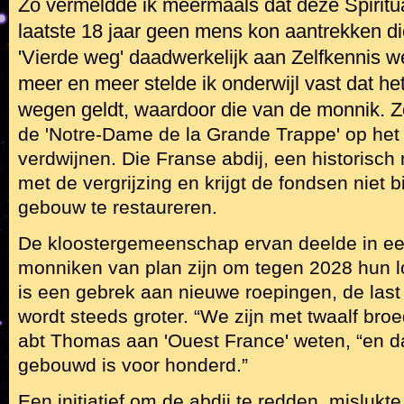
Zo vermeldde ik meermaals dat deze Spiritua
laatste 18 jaar geen mens kon aantrekken 
'Vierde weg' daadwerkelijk aan Zelfkennis w
meer en meer stelde ik onderwijl vast dat he
wegen geldt, waardoor die van de monnik. Z
de 'Notre-Dame de la Grande Trappe' op het 
verdwijnen. Die Franse abdij, een historisch
met de vergrijzing en krijgt de fondsen niet
gebouw te restaureren.
De kloostergemeenschap ervan deelde in ee
monniken van plan zijn om tegen 2028 hun lo
is een gebrek aan nieuwe roepingen, de last
wordt steeds groter. “We zijn met twaalf broed
abt Thomas aan 'Ouest France' weten, “en da
gebouwd is voor honderd.”
Een initiatief om de abdij te redden, misluk