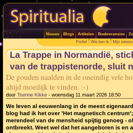
Nieuws
Blogs
Artikelen
Boekrecensies
Zo
Profiel
Wie ben ik
Mijn intere
La Trappe in Normandië, stic
van de trappistenorde, sluit 
De gouden naalden in de oneindig vele ho
altijd moeilijk te vinden. :-)
door
Tsenne Kikke
-
woensdag 11 maart 2026 18:50
We leven al eeuwenlang in de meest eigenaardig
blog had ik het over 'Het magnetisch centrum'; 
merendeel van de mensheid spijtig genoeg - of 
ontbreekt. Weet wel dat het aangeboren is en a