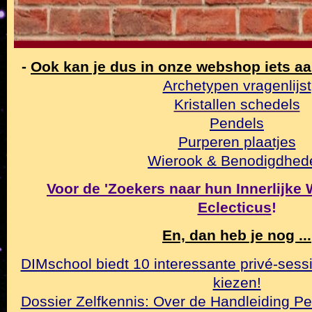
-
Ook kan je dus in onze webshop iets a
Archetypen vragenlijst
Kristallen schedels
Pendels
Purperen plaatjes
Wierook & Benodigdhed
Voor de 'Zoekers naar hun Innerlijke Wa
Eclecticus
!
En, dan heb je nog ...
DIMschool biedt 10 interessante privé-sessi
kiezen!
Dossier Zelfkennis: Over de Handleiding Pe