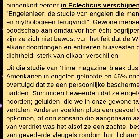
binnenkort eerder
in Eclecticus verschijne
"Engelenleer: de studie van engelen die men
en mythologieën terugvindt". Gewone mens
boodschap aan omdat vor hen écht begrijpen
zijn ze zich niet bewust van het feit dat de 
elkaar doordringen en entiteiten huisvesten die
dichtheid, sterk van elkaar verschillen.
Uit die studie van 'Time magazine' bleek du
Amerikanen in engelen geloofde en 46% on
overtuigd dat ze een persoonlijke bescherm
hadden. Sommigen beweerden dat ze engela
hoorden; geluiden, die we in onze gewone ta
vertalen. Anderen voelden plots een gevoel 
opkomen, of een sensatie die aangenaam aanv
van verdriet was het alsof ze een zachte, 
van gevederde vleugels rondom hun lichaa