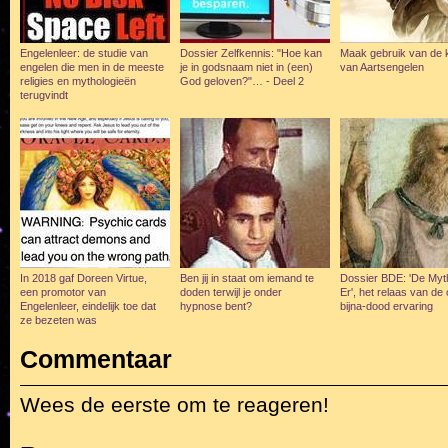
Engelenleer: de studie van
Dossier Zelfkennis: "Hoe kan
Maak gebruik van de 
engelen die men in de meeste
je in godsnaam niet in (een)
van Aartsengelen
religies en mythologieën
God geloven?"… - Deel 2
terugvindt
In 2018 gaf Doreen Virtue,
Ben jij in staat om iemand te
Dossier BDE: 'De Myt
een promotor van
doden terwijl je onder
Er', het relaas van de
Engelenleer, eindelijk toe dat
hypnose bent?
bijna-dood ervaring
ze bezeten was
Commentaar
Wees de eerste om te reageren!