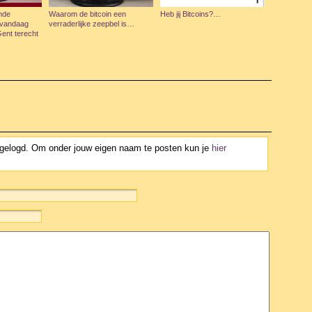
mde
Waarom de bitcoin een
Heb jij Bitcoins?…
n vandaag
verraderlijke zeepbel is…
Gent terecht
ngelogd. Om onder jouw eigen naam te posten kun je
hier