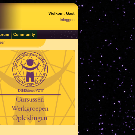
Welkom, Gast
Inloggen
orum
Community
eer