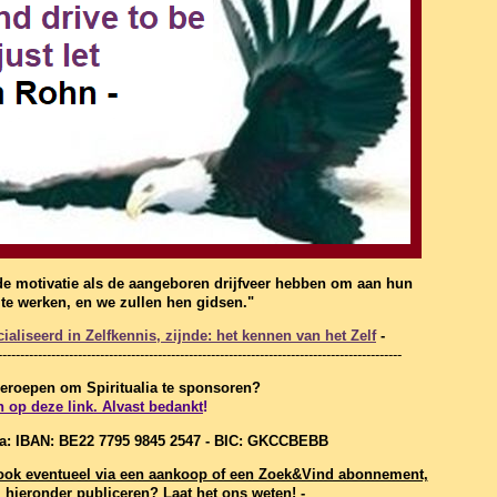
de motivatie als de aangeboren drijfveer hebben om aan hun
f te werken, en we zullen hen gidsen."
aliseerd in Zelfkennis, zijnde: het kennen van het Zelf
-
-------------------------------------------------------------------------------------------
 geroepen om Spiritualia te sponsoren?
n op deze link. Alvast bedankt
!
ia: IBAN: BE22 7795 9845 2547 - BIC: GKCCBEBB
t, ook eventueel via een aankoop of een Zoek&Vind abonnement,
hieronder publiceren
?
Laat het ons weten
! -