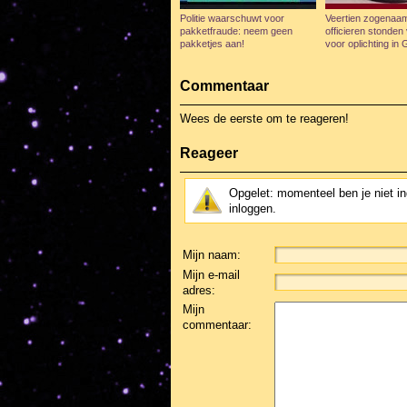
Politie waarschuwt voor
Veertien zogenaa
pakketfraude: neem geen
officieren stonde
pakketjes aan!
voor oplichting in 
Commentaar
Wees de eerste om te reageren!
Reageer
Opgelet: momenteel ben je niet i
inloggen.
Mijn naam:
Mijn e-mail
adres:
Mijn
commentaar: