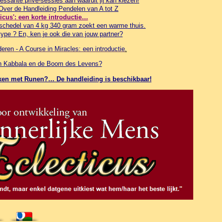
essante privé-sessies aan waaruit jij kan kiezen!
 Over de Handleiding Pendelen van A tot Z
ticus': een korte introductie…
schedel van 4 kg 340 gram zoekt een warme thuis.
ype ? En, ken je ook die van jouw partner?
ren - A Course in Miracles: een introductie
.
in Kabbala en de Boom des Levens?
werken met Runen?… De handleiding is beschikbaar!