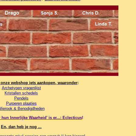
n onze webshop iets aankopen, waaronder
:
Archetypen vragenlijst
Kristallen schedels
Pendels
Purperen plaatjes
Wierook & Benodigdheden
hun Innerlijke Waarheid' is er...: Eclecticus
!
En, dan heb je nog ...