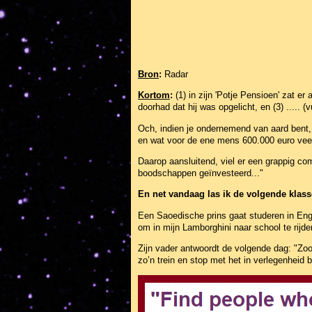
Bron
:
Radar
Kortom
:
(1) in zijn 'Potje Pensioen' zat er
doorhad dat hij was opgelicht, en (3) ..... (v
Och, indien je ondernemend van aard bent, i
en wat voor de ene mens 600.000 euro veel 
Daarop aansluitend, viel er een grappig com
boodschappen geïnvesteerd..."
En net vandaag las ik de volgende klas
Een Saoedische prins gaat studeren in Enge
om in mijn Lamborghini naar school te rijde
Zijn vader antwoordt de volgende dag: "Zoon
zo’n trein en stop met het in verlegenheid 