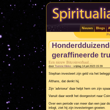
Nieuws
Blogs
A
Pr
Honderdduizende
geraffineerde tr
Een nieuw Bitcoinverhaal…
door
Tsenne Kikke
-
vrijdag 14 juli 2023 15:39
Stephan investeert zijn geld via het belegg
Althans, dat denkt hij.
Zijn ‘adviseur’ daar helpt hem om zijn spaa
Vanuit daar wordt het doorgestort naar Coi
Over een periode van meer dan een jaar doe
inlogt, ziet hij zijn investeringen groeien.