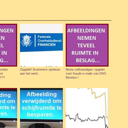
zenden
Opgelet! Scammers opnieuw
Beste zelfstandigen: opgelet
oor
aan het werk…
voor fraude e-mails van DNS
o???
Benelux !