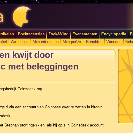
rtikelen
Boekrecensies
Zoek&Vind
Evenementen
Encyclopedia
F
ofiel
Wie ben ik
Mijn interesses
Mijn poëzie
Berichten
Vrienden
Beh
n kwijt door
uc met beleggingen
ingsbedrijf Coinsdesk.org.
rgeld via een account van Coinbase over te zetten in bitcoin.
nsdesk.
t Stephan stortingen - en, als hij op zijn Coinsdesk account