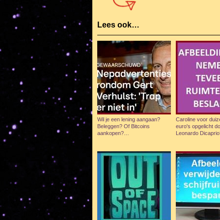
Lees ook…
Wil je een lening aangaan?
Caroline voor dui
Beleggen? Of Bitcoins
euro's opgelicht d
aankopen?…
Leonardo Dicapri