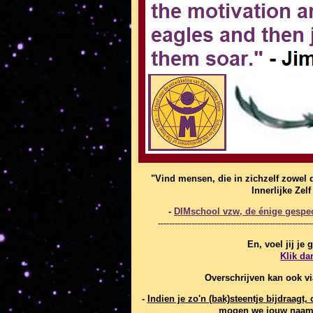
"Vind mensen, die in zichzelf zowel 
Innerlijke Zel
-
DIMschool vzw, de énige gespeci
-------------------------------------------------------
En, voel jij je
Klik da
Overschrijven kan ook v
-
Indien je zo'n (bak)steentje bijdraag
mogen we jouw naam 