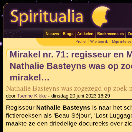
Nieuws
Blogs
Artikelen
Boekrecensies
Zo
Profiel
Wie ben ik
Mijn intere
Mirakel nr. 71: regisseur en 
Nathalie Basteyns was op zo
mirakel…
Nathalie Basteyns was zogezegd op zoek
door
Tsenne Kikke
-
dinsdag 20 juni 2023 16:29
Regisseur
Nathalie Basteyns
is naar het s
fictiereeksen als 'Beau Séjour', 'Lost Luggage'
maakte ze een driedelige docureeks over zic