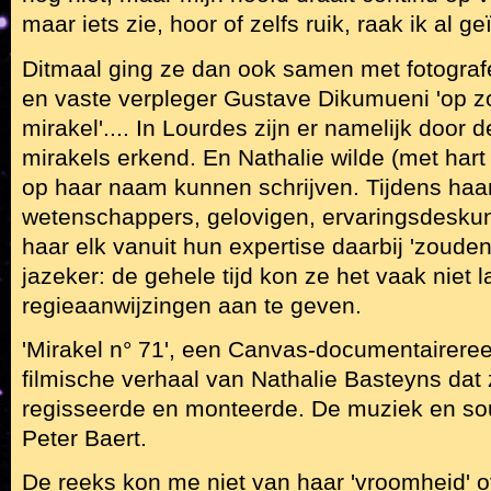
maar iets zie, hoor of zelfs ruik, raak ik al ge
Ditmaal ging ze dan ook samen met fotograf
en vaste verpleger Gustave Dikumueni 'op z
mirakel'.... In Lourdes zijn er namelijk door 
mirakels erkend. En Nathalie wilde (met har
op haar naam kunnen schrijven. Tijdens haar
wetenschappers, gelovigen, ervaringsdeskun
haar elk vanuit hun expertise daarbij 'zoude
jazeker: de gehele tijd kon ze het vaak niet
regieaanwijzingen aan te geven.
'Mirakel n° 71', een Canvas-documentaireree
filmische verhaal van Nathalie Basteyns dat z
regisseerde en monteerde. De muziek en so
Peter Baert.
De reeks kon me niet van haar 'vroomheid' o