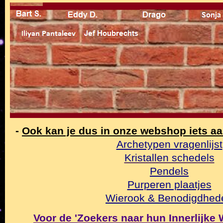
-
Ook kan je dus in onze webshop iets a
Archetypen vragenlijst
Kristallen schedels
Pendels
Purperen plaatjes
Wierook & Benodigdhed
Voor de 'Zoekers naar hun Innerlijke Wa