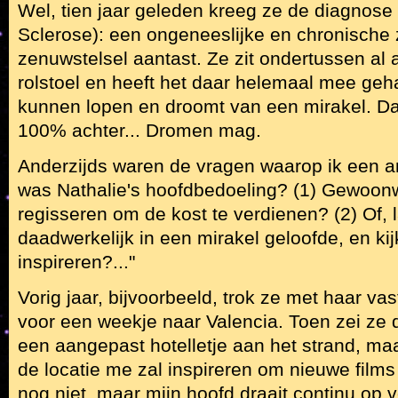
Wel, tien jaar geleden kreeg ze de diagnose
Sclerose): een ongeneeslijke en chronische z
zenuwstelsel aantast. Ze zit ondertussen al a
rolstoel en heeft het daar helemaal mee geh
kunnen lopen en droomt van een mirakel. Daa
100% achter... Dromen mag.
Anderzijds waren de vragen waarop ik een a
was Nathalie's hoofdbedoeling? (1) Gewoon
regisseren om de kost te verdienen? (2) Of, l
daadwerkelijk in een mirakel geloofde, en ki
inspireren?..."
Vorig jaar, bijvoorbeeld, trok ze met haar va
voor een weekje naar Valencia. Toen zei ze
een aangepast hotelletje aan het strand, maa
de locatie me zal inspireren om nieuwe films
nog niet, maar mijn hoofd draait continu op v