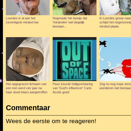
Lourdes is al aan het
Nogmaals het bewijs dat
In Lourdes greep naar
zeventigste mirakel toe
'mirakelen' wel degelijk
schijnt het negenzesti
bestaan…
mirakel plaats
Het opgegraven lichaam van
Paus keurde heiligverklaring
Zeg nu nog maar eens
een non werd vier jaar na
van 'God's influencer' Carlo
wonderen niet besta
haar dood intact aangetroffen
Acutis goed
Commentaar
Wees de eerste om te reageren!