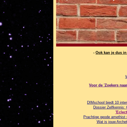
-
Ook kan je dus i
Voor de 'Zoekers naar 
DIMschool biedt 10 inter
Dossier Zelfkennis:
'Eclec
Prachtige geode amethist 
Wat is jouw Archet