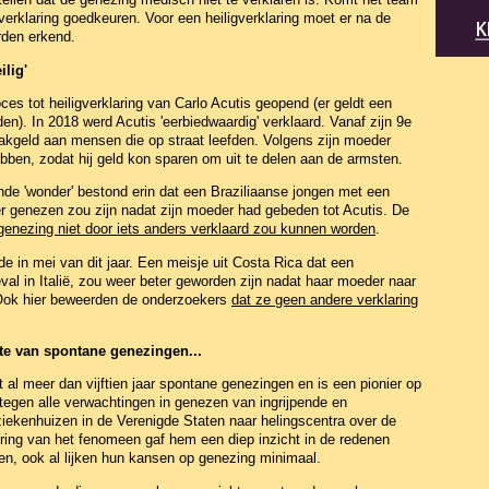
verklaring goedkeuren. Voor een heiligverklaring moet er na de
rden erkend.
ilig'
oces tot heiligverklaring van Carlo Acutis geopend (er geldt een
den). In 2018 werd Acutis 'eerbiedwaardig' verklaard. Vanaf zijn 9e
n zakgeld aan mensen die op straat leefden. Volgens zijn moeder
ebben, zodat hij geld kon sparen om uit te delen aan de armsten.
ende 'wonder' bestond erin dat een Braziliaanse jongen met een
r genezen zou zijn nadat zijn moeder had gebeden tot Acutis. De
genezing niet door iets anders verklaard zou kunnen worden
.
e in mei van dit jaar. Een meisje uit Costa Rica dat een
val in Italië, zou weer beter geworden zijn nadat haar moeder naar
 Ook hier beweerden de onderzoekers
dat ze geen andere verklaring
te van spontane genezingen...
t al meer dan vijftien jaar spontane genezingen en is een pionier op
 tegen alle verwachtingen in genezen van ingrijpende en
iekenhuizen in de Verenigde Staten naar helingscentra over de
ring van het fenomeen gaf hem een diep inzicht in de redenen
 ook al lijken hun kansen op genezing minimaal.