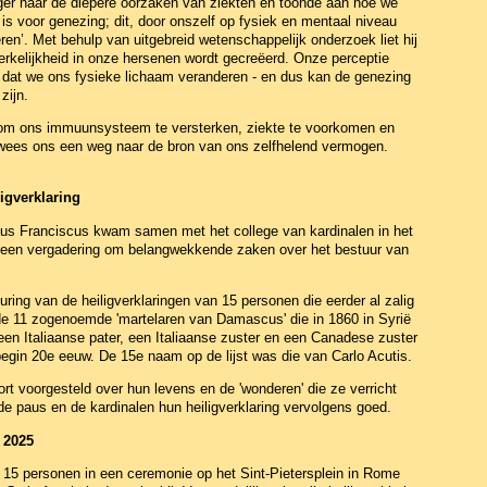
iger naar de diepere oorzaken van ziekten en toonde aan hoe we
s voor genezing; dit, door onszelf op fysiek en mentaal niveau
en’. Met behulp van uitgebreid wetenschappelijk onderzoek liet hij
erkelijkheid in onze hersenen wordt gecreëerd. Onze perceptie
nt dat we ons fysieke lichaam veranderen - en dus kan de genezing
zijn.
om ons immuunsysteem te versterken, ziekte te voorkomen en
r wees ons een weg naar de bron van ons zelfhelend vermogen.
igverklaring
aus Franciscus kwam samen met het college van kardinalen in het
 een vergadering om belangwekkende zaken over het bestuur van
ing van de heiligverklaringen van 15 personen die eerder al zalig
de 11 zogenoemde 'martelaren van Damascus' die in 1860 in Syrië
 Italiaanse pater, een Italiaanse zuster en een Canadese zuster
 begin 20e eeuw. De 15e naam op de lijst was die van Carlo Acutis.
t voorgesteld over hun levens en de 'wonderen' die ze verricht
 paus en de kardinalen hun heiligverklaring vervolgens goed.
 2025
e 15 personen in een ceremonie op het Sint-Pietersplein in Rome