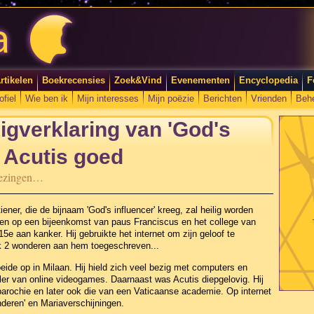
rtikelen
Boekrecensies
Zoek&Vind
Evenementen
Encyclopedia
F
ofiel
Wie ben ik
Mijn interesses
Mijn poëzie
Berichten
Vrienden
Beh
igverklaring van 'God's
o Acutis goed
nezingen…
tiener, die de bijnaam 'God's influencer' kreeg, zal heilig worden
omen op een bijeenkomst van paus Franciscus en het college van
15e aan kanker. Hij gebruikte het internet om zijn geloof te
ook 2 wonderen aan hem toegeschreven...
eide op in Milaan. Hij hield zich veel bezig met computers en
ler van online videogames. Daarnaast was Acutis diepgelovig. Hij
 parochie en later ook die van een Vaticaanse academie. Op internet
onderen' en Mariaverschijningen.