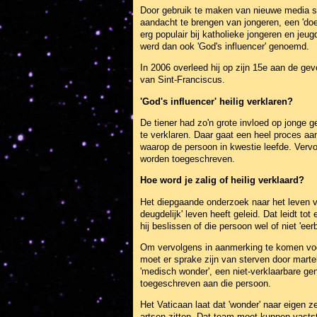
Door gebruik te maken van nieuwe media s
aandacht te brengen van jongeren, een 'doel
erg populair bij katholieke jongeren en jeug
werd dan ook 'God's influencer' genoemd.
In 2006 overleed hij op zijn 15e aan de gev
van Sint-Franciscus.
'God's influencer' heilig verklaren?
De tiener had zo'n grote invloed op jonge g
te verklaren. Daar gaat een heel proces aa
waarop de persoon in kwestie leefde. Verv
worden toegeschreven.
Hoe word je zalig of heilig verklaard?
Het diepgaande onderzoek naar het leven v
deugdelijk' leven heeft geleid. Dat leidt t
hij beslissen of die persoon wel of niet 'ee
Om vervolgens in aanmerking te komen voor 
moet er sprake zijn van sterven door marte
'medisch wonder', een niet-verklaarbare ge
toegeschreven aan die persoon.
Het Vaticaan laat dat 'wonder' naar eigen
artsen zitten. Dat team moet kunnen vastst