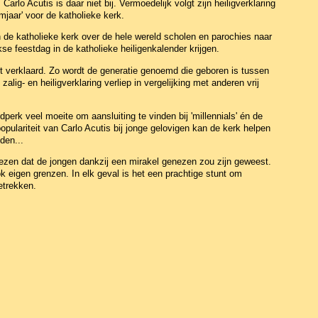
 Carlo Acutis is daar niet bij. Vermoedelijk volgt zijn heiligverklaring
umjaar' voor de katholieke kerk.
n de katholieke kerk over de hele wereld scholen en parochies naar
kse feestdag in de katholieke heiligenkalender krijgen.
ordt verklaard. Zo wordt de generatie genoemd die geboren is tussen
lig- en heiligverklaring verliep in vergelijking met anderen vrij
ijdperk veel moeite om aansluiting te vinden bij 'millennials' én de
pulariteit van Carlo Acutis bij jonge gelovigen kan de kerk helpen
den...
elezen dat de jongen dankzij een mirakel genezen zou zijn geweest.
k eigen grenzen. In elk geval is het een prachtige stunt om
etrekken.