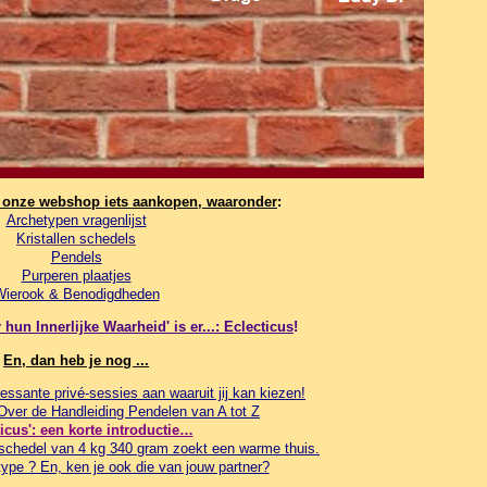
n onze webshop iets aankopen, waaronder
:
Archetypen vragenlijst
Kristallen schedels
Pendels
Purperen plaatjes
Wierook & Benodigdheden
hun Innerlijke Waarheid' is er...: Eclecticus
!
En, dan heb je nog ...
essante privé-sessies aan waaruit jij kan kiezen!
 Over de Handleiding Pendelen van A tot Z
ticus': een korte introductie…
schedel van 4 kg 340 gram zoekt een warme thuis.
ype ? En, ken je ook die van jouw partner?