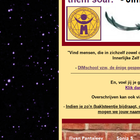
"Vind mensen, die in zichzelf zowel 
Innerlijke Zel
-
DIMschool vzw, de énige gespeci
-------------------------------------------------------
En, voel jij je
Klik da
Overschrijven kan ook v
-
Indien je zo'n (bak)steentje bijdraag
mogen we jouw naam 