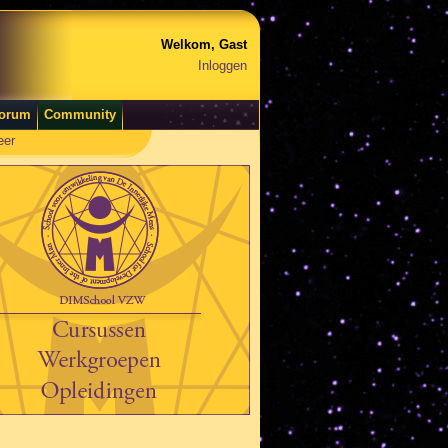
Welkom, Gast
Inloggen
orum
Community
eer