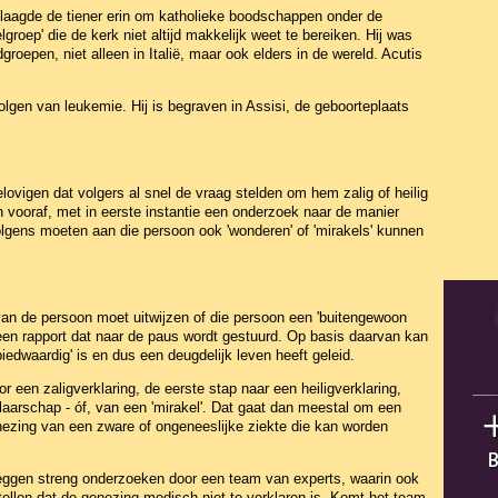
laagde de tiener erin om katholieke boodschappen onder de
groep' die de kerk niet altijd makkelijk weet te bereiken. Hij was
dgroepen, niet alleen in Italië, maar ook elders in de wereld. Acutis
olgen van leukemie. Hij is begraven in Assisi, de geboorteplaats
elovigen dat volgers al snel de vraag stelden om hem zalig of heilig
n vooraf, met in eerste instantie een onderzoek naar de manier
olgens moeten aan die persoon ook 'wonderen' of 'mirakels' kunnen
an de persoon moet uitwijzen of die persoon een 'buitengewoon
ot een rapport dat naar de paus wordt gestuurd. Op basis daarvan kan
rbiedwaardig' is en dus een deugdelijk leven heeft geleid.
een zaligverklaring, de eerste stap naar een heiligverklaring,
laarschap - óf, van een 'mirakel'. Dat gaat dan meestal om een
nezing van een zware of ongeneeslijke ziekte die kan worden
 zeggen streng onderzoeken door een team van experts, waarin ook
ellen dat de genezing medisch niet te verklaren is. Komt het team