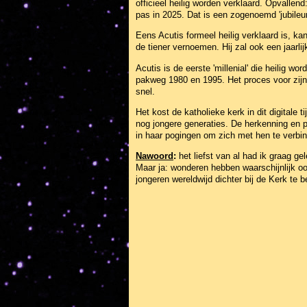
officieel heilig worden verklaard. Opvallend:
pas in 2025. Dat is een zogenoemd 'jubile
Eens Acutis formeel heilig verklaard is, ka
de tiener vernoemen. Hij zal ook een jaarlij
Acutis is de eerste 'millenial' die heilig w
pakweg 1980 en 1995. Het proces voor zijn za
snel.
Het kost de katholieke kerk in dit digitale t
nog jongere generaties. De herkenning en po
in haar pogingen om zich met hen te verbin
Nawoord
:
het liefst van al had ik graag g
Maar ja: wonderen hebben waarschijnlijk oo
jongeren wereldwijd dichter bij de Kerk te b