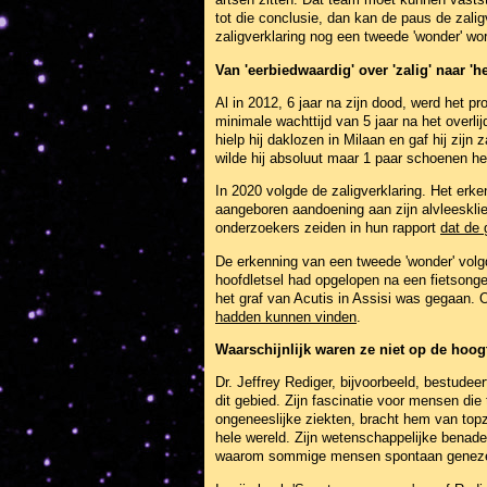
tot die conclusie, dan kan de paus de zalig
zaligverklaring nog een tweede 'wonder' wo
Van 'eerbiedwaardig' over 'zalig' naar 'he
Al in 2012, 6 jaar na zijn dood, werd het pr
minimale wachttijd van 5 jaar na het overlij
hielp hij daklozen in Milaan en gaf hij zij
wilde hij absoluut maar 1 paar schoenen h
In 2020 volgde de zaligverklaring. Het erk
aangeboren aandoening aan zijn alvleesklie
onderzoekers zeiden in hun rapport
dat de 
De erkenning van een tweede 'wonder' volgd
hoofdletsel had opgelopen na een fietsonge
het graf van Acutis in Assisi was gegaan.
hadden kunnen vinden
.
Waarschijnlijk waren ze niet op de hoog
Dr. Jeffrey Rediger, bijvoorbeeld, bestudeer
dit gebied. Zijn fascinatie voor mensen die
ongeneeslijke ziekten, bracht hem van topz
hele wereld. Zijn wetenschappelijke benade
waarom sommige mensen spontaan genezen,