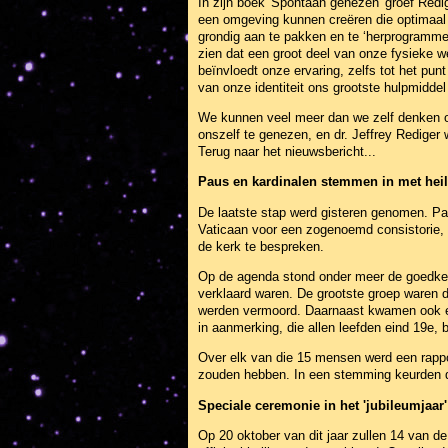
In zijn boek 'Spontaan genezen' groef Red
een omgeving kunnen creëren die optimaal i
grondig aan te pakken en te ‘herprogrammer
zien dat een groot deel van onze fysieke w
beïnvloedt onze ervaring, zelfs tot het pu
van onze identiteit ons grootste hulpmiddel 
We kunnen veel meer dan we zelf denken 
onszelf te genezen, en dr. Jeffrey Redige
Terug naar het nieuwsbericht...
Paus en kardinalen stemmen in met heil
De laatste stap werd gisteren genomen. P
Vaticaan voor een zogenoemd consistorie,
de kerk te bespreken.
Op de agenda stond onder meer de goedkeur
verklaard waren. De grootste groep waren 
werden vermoord. Daarnaast kwamen ook een
in aanmerking, die allen leefden eind 19e,
Over elk van die 15 mensen werd een rappor
zouden hebben. In een stemming keurden de
Speciale ceremonie in het 'jubileumjaar'
Op 20 oktober van dit jaar zullen 14 van d