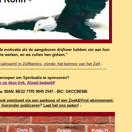
de motivatie als de aangeboren drijfveer hebben om aan hun
f te werken, en we zullen hen gidsen."
aliseerd in Zelfkennis, zijnde: het kennen van het Zelf
-
-------------------------------------------------------------------------------------------
 geroepen om Spiritualia te sponsoren?
n op deze link. Alvast bedankt
!
ia: IBAN: BE22 7795 9845 2547 - BIC: GKCCBEBB
t, ook eventueel via een aankoop of een Zoek&Vind abonnement,
hieronder publiceren
?
Laat het ons weten
! -