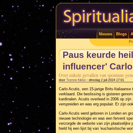
Nieuws
Blogs
A
Pr
Paus keurde heil
influencer' Carl
Over enkele gevallen van spontane ge
door
Tsenne Kikke
-
dinsdag 2 juli 2024 17:01
Carlo Acutis, een 15-jarige Brits-Italiaanse 
verklaard. Die beslissing is gisteren gen
kardinalen. Acutis overleed in 2006 op zijn 
verspreiden en was erg populair. Er zijn 
Carlo Acutis werd geboren in Londen en gro
nieuwe technologie en was een fervent spe
verzorgde de website van zijn plaatselijke
hield hij een lijst bij van 'eucharistische w