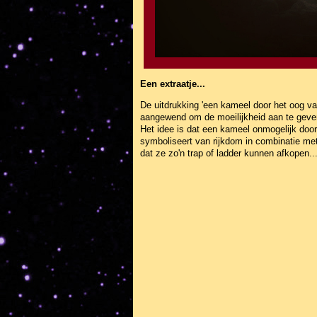
Een extraatje...
De uitdrukking 'een kameel door het oog va
aangewend om de moeilijkheid aan te geven
Het idee is dat een kameel onmogelijk door
symboliseert van rijkdom in combinatie met 
dat ze zo'n trap of ladder kunnen afkopen..