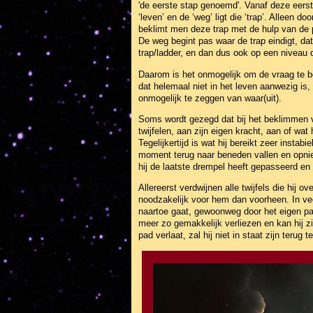
'de eerste stap genoemd'. Vanaf deze eerst
‘leven’ en de ‘weg’ ligt die ‘trap’. Alleen
beklimt men deze trap met de hulp van de p
De weg begint pas waar de trap eindigt, da
trap/ladder, en dan dus ook op een niveau 
Daarom is het onmogelijk om de vraag te b
dat helemaal niet in het leven aanwezig is,
onmogelijk te zeggen van waar(uit).
Soms wordt gezegd dat bij het beklimmen v
twijfelen, aan zijn eigen kracht, aan of wat 
Tegelijkertijd is wat hij bereikt zeer instabi
moment terug naar beneden vallen en opni
hij de laatste drempel heeft gepasseerd en
Allereerst verdwijnen alle twijfels die hij ov
noodzakelijk voor hem dan voorheen. In veel
naartoe gaat, gewoonweg door het eigen pad
meer zo gemakkelijk verliezen en kan hij zi
pad verlaat, zal hij niet in staat zijn terug 