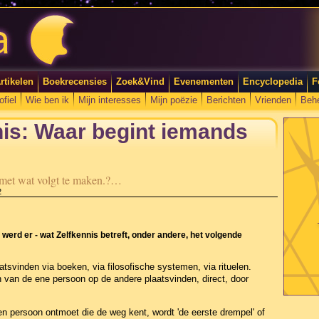
rtikelen
Boekrecensies
Zoek&Vind
Evenementen
Encyclopedia
F
ofiel
Wie ben ik
Mijn interesses
Mijn poëzie
Berichten
Vrienden
Beh
nis: Waar begint iemands
s met wat volgt te maken.?…
2
werd er - wat Zelfkennis betreft, onder andere, het volgende
tsvinden via boeken, via filosofische systemen, via rituelen.
 van de ene persoon op de andere plaatsvinden, direct, door
persoon ontmoet die de weg kent, wordt 'de eerste drempel' of