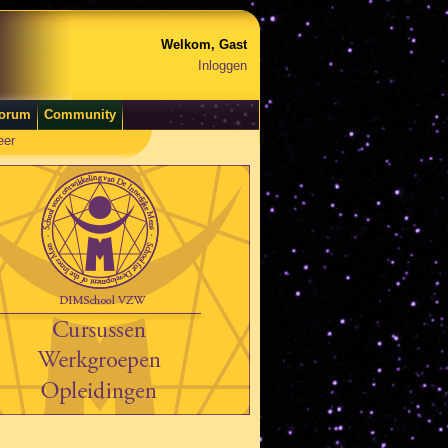
Welkom, Gast
Inloggen
orum
Community
eer