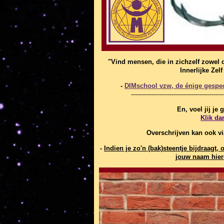
"Vind mensen, die in zichzelf zowel 
Innerlijke Zel
-
DIMschool vzw, de énige gespeci
----------------------------------------------
En, voel jij je
Klik da
Overschrijven kan ook v
-
Indien je zo'n (bak)steentje bijdraag
jouw naam hier