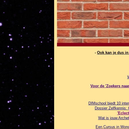
-
Ook kan je dus i
Voor de 'Zoekers naar 
DIMschool biedt 10 inter
Dossier Zelfkennis:
'Eclec
Wat is jouw Archet
Een Cursus in Wonde