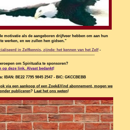
de motivatie als de aangeboren drijfveer hebben om aan hun
f te werken, en we zullen hen gidsen."
aliseerd in Zelfkennis, zijnde: het kennen van het Zelf
-
----------------------------------------------------------------------------------
 geroepen om Spiritualia te sponsoren?
n op deze link. Alvast bedankt
!
ia: IBAN: BE22 7795 9845 2547 - BIC: GKCCBEBB
t, ook via een aankoop of een Zoek&Vind abonnement, mogen we
onder publiceren
?
Laat het ons weten
!