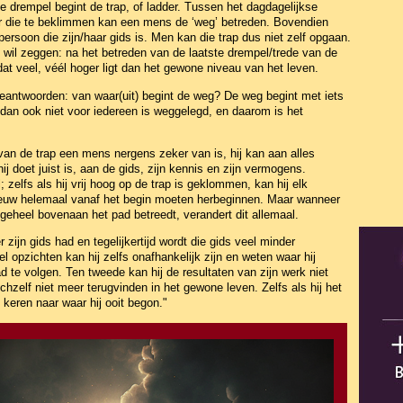
e drempel begint de trap, of ladder. Tussen het dagdagelijkse
 door die te beklimmen kan een mens de ‘weg’ betreden. Bovendien
ersoon die zijn/haar gids is. Men kan die trap dus niet zelf opgaan.
t wil zeggen: na het betreden van de laatste drempel/trede van de
dat veel, véél hoger ligt dan het gewone niveau van het leven.
eantwoorden: van waar(uit) begint de weg? De weg begint met iets
 dan ook niet voor iedereen is weggelegd, en daarom is het
an de trap een mens nergens zeker van is, hij kan aan alles
hij doet juist is, aan de gids, zijn kennis en zijn vermogens.
el; zelfs als hij vrij hoog op de trap is geklommen, kan hij elk
euw helemaal vanaf het begin moeten herbeginnen. Maar wanneer
 geheel bovenaan het pad betreedt, verandert dit allemaal.
er zijn gids had en tegelijkertijd wordt die gids veel minder
 opzichten kan hij zelfs onafhankelijk zijn en weten waar hij
 te volgen. Ten tweede kan hij de resultaten van zijn werk niet
chzelf niet meer terugvinden in het gewone leven. Zelfs als hij het
te keren naar waar hij ooit begon."