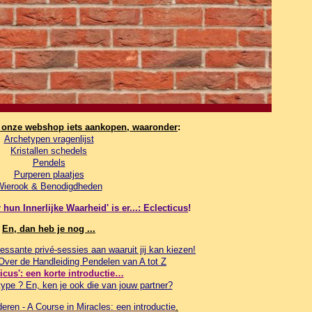
n onze webshop iets aankopen, waaronder
:
Archetypen vragenlijst
Kristallen schedels
Pendels
Purperen plaatjes
Wierook & Benodigdheden
hun Innerlijke Waarheid' is er...: Eclecticus
!
En, dan heb je nog ...
essante privé-sessies aan waaruit jij kan kiezen!
 Over de Handleiding Pendelen van A tot Z
ticus': een korte introductie…
ype ? En, ken je ook die van jouw partner?
ren - A Course in Miracles: een introductie
.