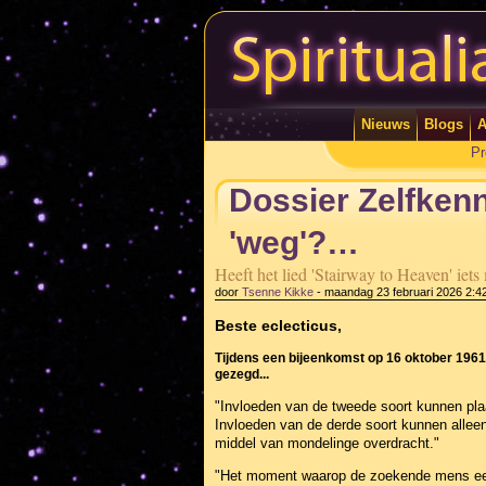
Nieuws
Blogs
A
Pr
Dossier Zelfken
'weg'?…
Heeft het lied 'Stairway to Heaven' iet
door
Tsenne Kikke
-
maandag 23 februari 2026 2:4
Beste eclecticus,
Tijdens een bijeenkomst op 16 oktober 1961 
gezegd...
"Invloeden van de tweede soort kunnen plaa
Invloeden van de derde soort kunnen alleen
middel van mondelinge overdracht."
"Het moment waarop de zoekende mens een 