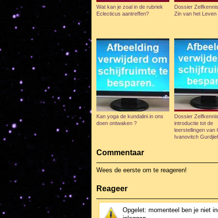
Wat kan je zoal in de rubriek
Dossier Zelfkenni
Eclecticus aantreffen?
Zin van het Leven
Kan yoga de kundalini in ons
Dossier Zelfkenni
doen ontwaken ?
introductie tot de
leerstellingen van
Ivanovitch Gurdjief
Commentaar
Wees de eerste om te reageren!
Reageer
Opgelet: momenteel ben je niet i