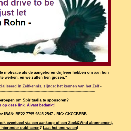
de motivatie als de aangeboren drijfveer hebben om aan hun
f te werken, en we zullen hen gidsen."
aliseerd in Zelfkennis, zijnde: het kennen van het Zelf
-
----------------------------------------------------------------------------------
 geroepen om Spiritualia te sponsoren?
n op deze link. Alvast bedankt
!
ia: IBAN: BE22 7795 9845 2547 - BIC: GKCCBEBB
t, ook eventueel via een aankoop of een Zoek&Vind abonnement,
hieronder publiceren
?
Laat het ons weten
! -