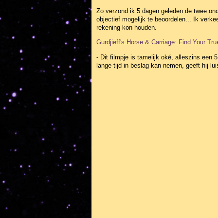
Zo verzond ik 5 dagen geleden de twee ond
objectief mogelijk te beoordelen... Ik ver
rekening kon houden.
Gurdjieff's Horse & Carriage: Find Your Tru
- Dit filmpje is tamelijk oké, alleszins ee
lange tijd in beslag kan nemen, geeft hij lu