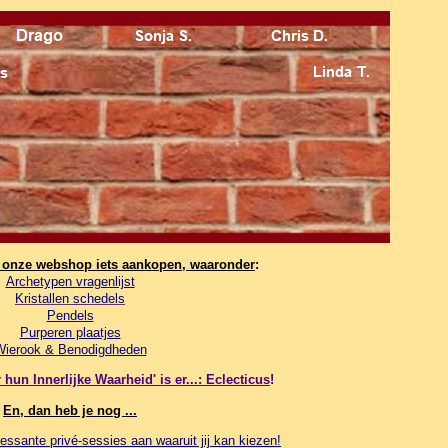
n onze webshop iets aankopen, waaronder
:
Archetypen vragenlijst
Kristallen schedels
Pendels
Purperen plaatjes
Wierook & Benodigdheden
hun Innerlijke Waarheid' is er...: Eclecticus
!
En, dan heb je nog ...
essante privé-sessies aan waaruit jij kan kiezen!