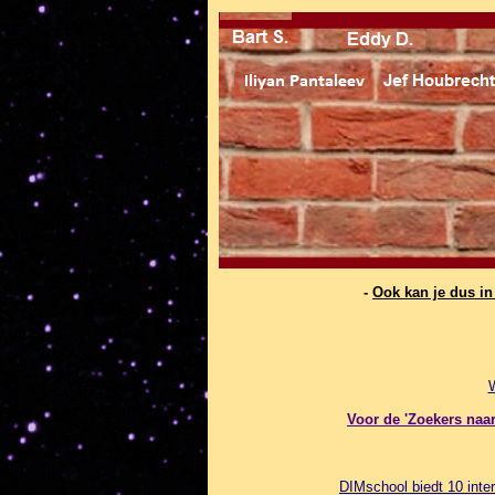
-
Ook kan je dus i
Voor de 'Zoekers naar 
DIMschool biedt 10 inter