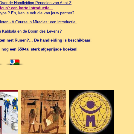
 Over de Handleiding Pendelen van A tot Z
ticus': een korte introductie…
ype ? En, ken je ook die van jouw partner?
ren - A Course in Miracles: een introductie
.
in Kabbala en de Boom des Levens?
werken met Runen?… De handleiding is beschikbaar!
nog een 650-tal sterk afgeprijsde boeken
!