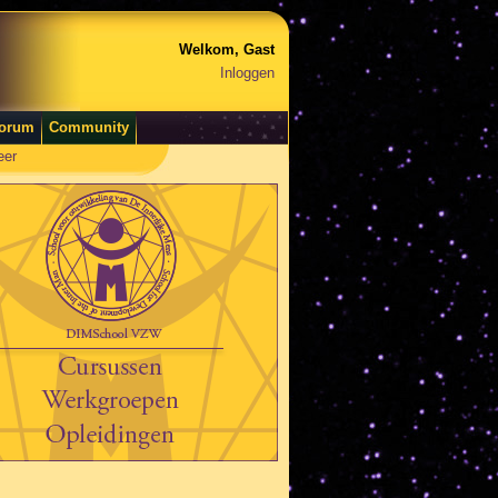
Welkom, Gast
Inloggen
orum
Community
eer