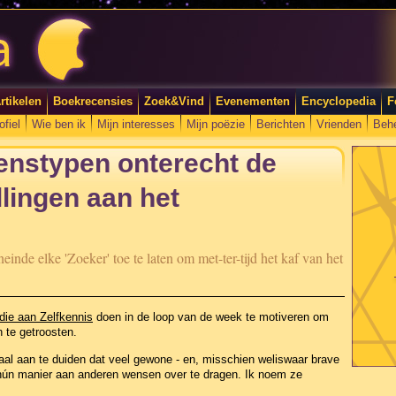
rtikelen
Boekrecensies
Zoek&Vind
Evenementen
Encyclopedia
F
ofiel
Wie ben ik
Mijn interesses
Mijn poëzie
Berichten
Vrienden
Beh
nstypen onterecht de
llingen aan het
inde elke 'Zoeker' toe te laten om met-ter-tijd het kaf van het
ie aan Zelfkennis
doen in de loop van de week te motiveren om
n te getroosten.
 maal aan te duiden dat veel gewone - en, misschien weliswaar brave
p hún manier aan anderen wensen over te dragen. Ik noem ze