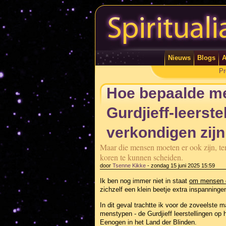
Nieuws
Blogs
A
Pr
Hoe bepaalde me
Gurdjieff-leerste
verkondigen zijn
Maar die mensen moeten er ook zijn, tene
koren te kunnen scheiden.
door
Tsenne Kikke
-
zondag 15 juni 2025 15:59
Ik ben nog immer niet in staat
om mensen d
zichzelf een klein beetje extra inspanninge
In dit geval trachtte ik voor de zoveelste
menstypen - de Gurdjieff leerstellingen o
Eenogen in het Land der Blinden.