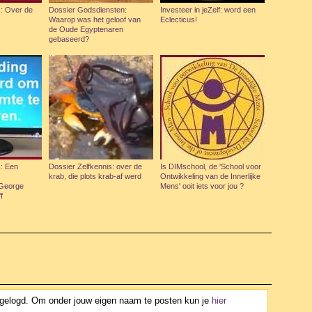
s: Over de
Dossier Godsdiensten:
Investeer in jeZelf: word een
Waarop was het geloof van
Eclecticus!
de Oude Egyptenaren
gebaseerd?
s: Een
Dossier Zelfkennis: over de
Is DIMschool, de 'School voor
krab, die plots krab-af werd
Ontwikkeling van de Innerlijke
 George
Mens' ooit iets voor jou ?
f
ngelogd. Om onder jouw eigen naam te posten kun je
hier