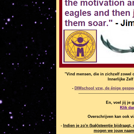
"Vind mensen, die in zichzelf zowel 
Innerlijke Zel
-
DIMschool vzw, de énige gespeci
----------------------------------------------
En, voel jij je
Klik da
Overschrijven kan ook v
-
Indien je zo'n (bak)steentje bijdraag
mogen we jouw naam 