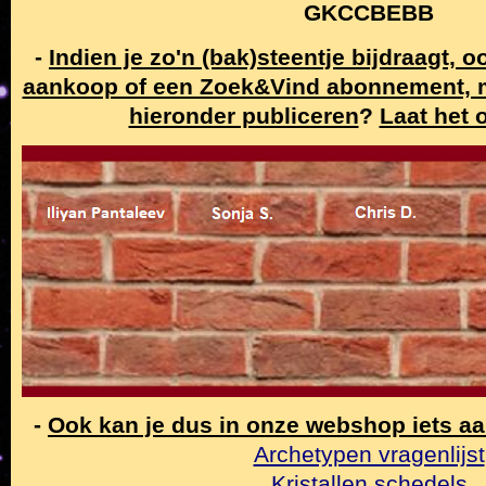
GKCCBEBB
-
Indien je zo'n (bak)steentje bijdraagt, 
aankoop of een Zoek&Vind abonnement,
hieronder publiceren
?
Laat het 
-
Ook kan je dus in onze webshop iets a
Archetypen vragenlijst
Kristallen schedels