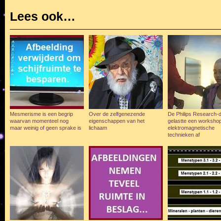
Lees ook…
Mesmerisme is een begrip
Over de zelfgenezende
De Philips Research-d
waarvan momenteel nog
eigenschappen van het
gelastte een worksho
maar weinig of geen sprake is
lichaam
elektromagnetische
technieken af