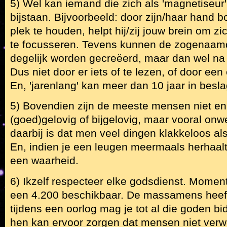
5) Wel kan iemand die zich als 'magnetiseur' 
bijstaan. Bijvoorbeeld: door zijn/haar hand
plek te houden, helpt hij/zij jouw brein om zi
te focusseren. Tevens kunnen de zogenaamde
degelijk worden gecreëerd, maar dan wel na
Dus niet door er iets of te lezen, of door een
En, 'jarenlang' kan meer dan 10 jaar in bes
5) Bovendien zijn de meeste mensen niet en
(goed)gelovig of bijgelovig, maar vooral on
daarbij is dat men veel dingen klakkeloos a
En, indien je een leugen meermaals herhaalt,
een waarheid.
6) Ikzelf respecteer elke godsdienst. Momente
een 4.200 beschikbaar. De massamens heeft
tijdens een oorlog mag je tot al die goden b
hen kan ervoor zorgen dat mensen niet ver