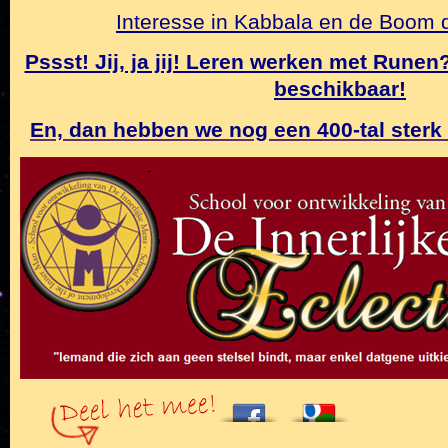
Interesse in Kabbala en de Boom
Pssst! Jij, ja jij! Leren werken met Rune
beschikbaar!
En, dan hebben we nog een 400-tal sterk