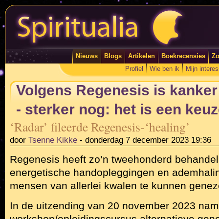
Nieuws
Blogs
Artikelen
Boekrecensies
Zo
Profiel
Wie ben ik
Mijn intere
Volgens Regenesis is kanker i
- sterker nog: het is een ke
‘Radar’ fileerde Regenesis-‘healing’
door
Tsenne Kikke
-
donderdag 7 december 2023 19:36
Regenesis heeft zo’n tweehonderd behandel
energetische handopleggingen en ademhali
mensen van allerlei kwalen te kunnen genez
In de uitzending van 20 november 2023 nam 
workshop/opleidingscursus alternatieve gen