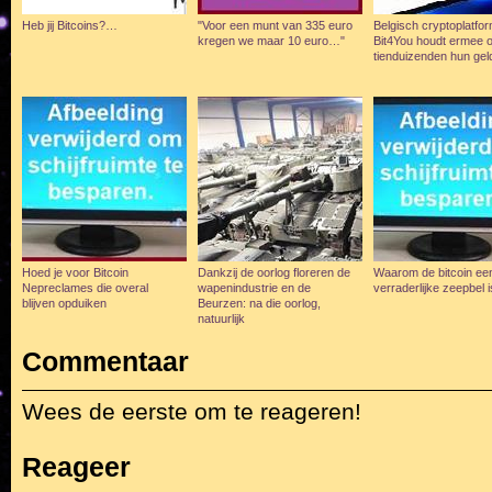
Heb jij Bitcoins?…
"Voor een munt van 335 euro
Belgisch cryptoplatfo
kregen we maar 10 euro…"
Bit4You houdt ermee op
tienduizenden hun geld
Hoed je voor Bitcoin
Dankzij de oorlog floreren de
Waarom de bitcoin ee
Nepreclames die overal
wapenindustrie en de
verraderlijke zeepbel
blijven opduiken
Beurzen: na die oorlog,
natuurlijk
Commentaar
Wees de eerste om te reageren!
Reageer