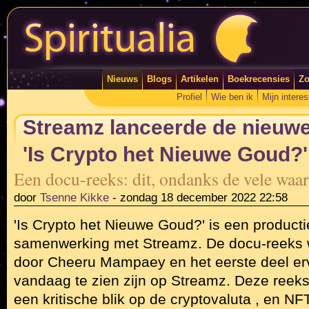
Nieuws
Blogs
Artikelen
Boekrecensies
Zo
Profiel
Wie ben ik
Mijn intere
Streamz lanceerde de nieuw
'Is Crypto het Nieuwe Goud?'
Een docu-reeks: dit, ondanks de vele waa
door
Tsenne Kikke
-
zondag 18 december 2022 22:58
'Is Crypto het Nieuwe Goud?' is een productie
samenwerking met Streamz. De docu-reeks 
door Cheeru Mampaey en het eerste deel er
vandaag te zien zijn op Streamz. Deze reeks 
een kritische blik op de cryptovaluta , en NF