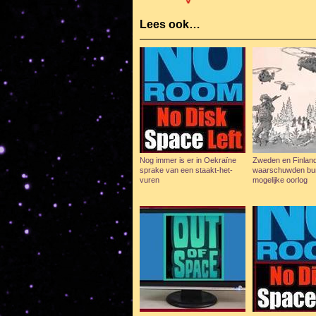
Lees ook…
Nog immer is er in Oekraïne
Zweden en Finlan
sprake van een staakt-het-
waarschuwden bur
vuren
mogelijke oorlog