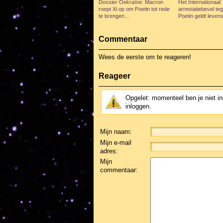
Dossier Oekraïne: Macron
Het Internationaal
roept Xi op om Poetin tot rede
arrestatiebevel te
te brengen…
Poetin geldt leven
Commentaar
Wees de eerste om te reageren!
Reageer
Opgelet: momenteel ben je niet i
inloggen.
Mijn naam:
Mijn e-mail
adres:
Mijn
commentaar: