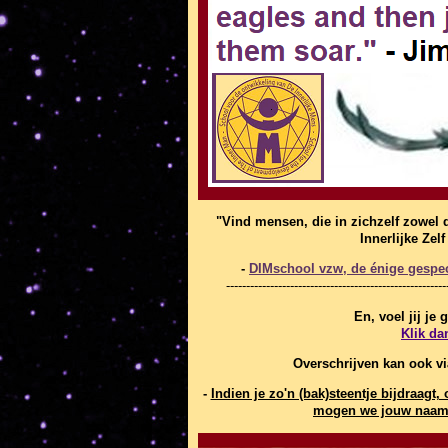
"Vind mensen, die in zichzelf zowel 
Innerlijke Zel
-
DIMschool vzw, de énige gespeci
-------------------------------------------------------
En, voel jij je
Klik da
Overschrijven kan ook v
-
Indien je zo'n (bak)steentje bijdraag
mogen we jouw naam 