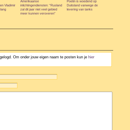
Amerikaanse
Poetin is woedend op
gen Vladimir
inlichtingendiensten: “Rusland
Duitsland vanwege de
slang
zal dit jaar niet veel gebied
levering van tanks
meer kunnen veroveren”
ngelogd. Om onder jouw eigen naam te posten kun je
hier