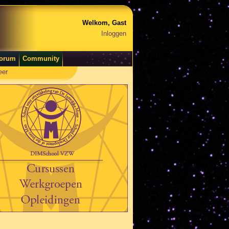
Welkom, Gast
Inloggen
orum
Community
eer