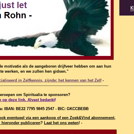
de motivatie als de aangeboren drijfveer hebben om aan hun
f te werken, en we zullen hen gidsen."
aliseerd in Zelfkennis, zijnde: het kennen van het Zelf
-
-------------------------------------------------------------------------------------------
 geroepen om Spiritualia te sponsoren?
n op deze link. Alvast bedankt
!
ia: IBAN: BE22 7795 9845 2547 - BIC: GKCCBEBB
t, ook eventueel via een aankoop of een Zoek&Vind abonnement,
hieronder publiceren
?
Laat het ons weten
! -