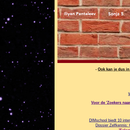
-
Ook kan je dus i
Voor de 'Zoekers naar 
DIMschool biedt 10 inter
Dossier Zelfkennis: