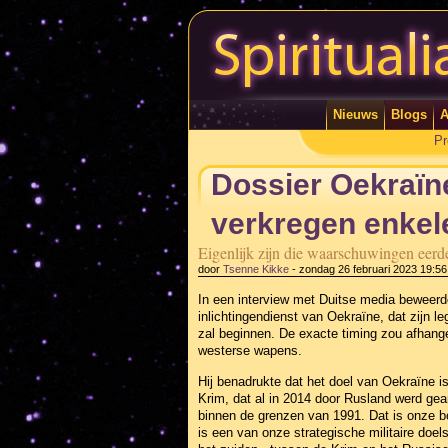
Nieuws
Blogs
A
Pr
Dossier Oekraïn
verkregen enke
Eigenlijk zijn die waarschuwingen eer
door
Tsenne Kikke
-
zondag 26 februari 2023 19:56
In een interview met Duitse media beweerd
inlichtingendienst van Oekraïne, dat zijn l
zal beginnen. De exacte timing zou afhang
westerse wapens.
Hij benadrukte dat het doel van Oekraïne is
Krim, dat al in 2014 door Rusland werd gea
binnen de grenzen van 1991. Dat is onze 
is een van onze strategische militaire doels