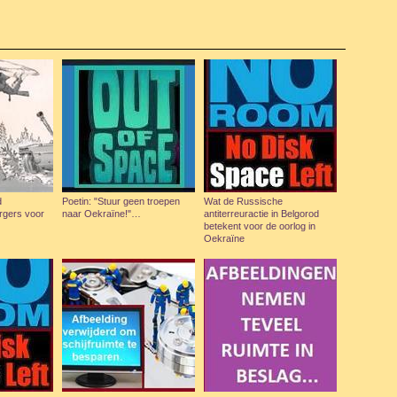
d
Poetin: "Stuur geen troepen
Wat de Russische
gers voor
naar Oekraïne!"…
antiterreuractie in Belgorod
betekent voor de oorlog in
Oekraïne