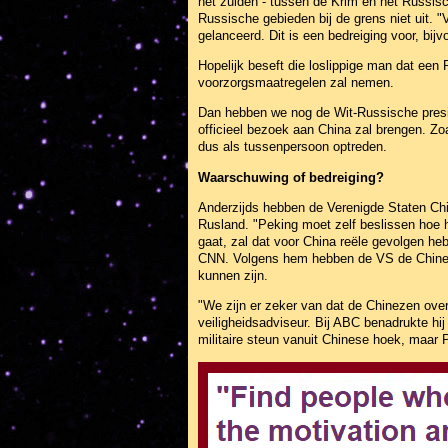
het zuiden - tussen de Krim en het Russisc
Russische gebieden bij de grens niet uit.
gelanceerd. Dit is een bedreiging voor, bij
Hopelijk beseft die loslippige man dat een 
voorzorgsmaatregelen zal nemen.
Dan hebben we nog de Wit-Russische presi
officieel bezoek aan China zal brengen. Zoa
dus als tussenpersoon optreden.
Waarschuwing of bedreiging?
Anderzijds hebben de Verenigde Staten Ch
Rusland. "Peking moet zelf beslissen hoe he
gaat, zal dat voor China reële gevolgen heb
CNN. Volgens hem hebben de VS de Chine
kunnen zijn.
"We zijn er zeker van dat de Chinezen over
veiligheidsadviseur. Bij ABC benadrukte hi
militaire steun vanuit Chinese hoek, maar P