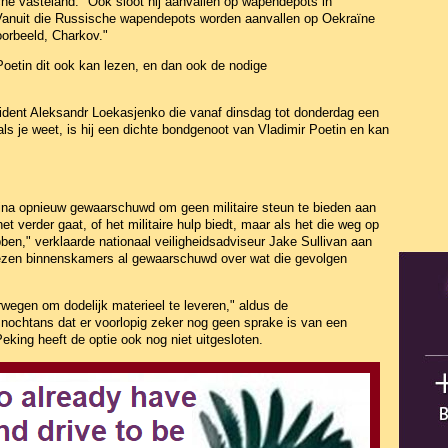
he vasteland." Ook sloot hij aanvallen op wapendepots in
 "Vanuit die Russische wapendepots worden aanvallen op Oekraïne
voorbeeld, Charkov."
Poetin dit ook kan lezen, en dan ook de nodige
dent Aleksandr Loekasjenko die vanaf dinsdag tot donderdag een
ls je weet, is hij een dichte bondgenoot van Vladimir Poetin en kan
ina opnieuw gewaarschuwd om geen militaire steun te bieden aan
t verder gaat, of het militaire hulp biedt, maar als het die weg op
ben," verklaarde nationaal veiligheidsadviseur Jake Sullivan aan
zen binnenskamers al gewaarschuwd over wat die gevolgen
wegen om dodelijk materieel te leveren," aldus de
j nochtans dat er voorlopig zeker nog geen sprake is van een
eking heeft de optie ook nog niet uitgesloten.