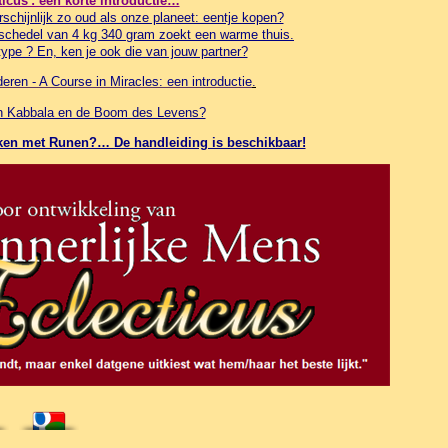
ticus': een korte introductie…
schijnlijk zo oud als onze planeet: eentje kopen?
schedel van 4 kg 340 gram zoekt een warme thuis.
ype ? En, ken je ook die van jouw partner?
ren - A Course in Miracles: een introductie
.
in Kabbala en de Boom des Levens?
werken met Runen?… De handleiding is beschikbaar!