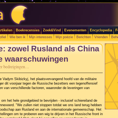
rtikelen
Boekrecensies
Zoek&Vind
Evenementen
Encyclopedia
F
ofiel
Wie ben ik
Mijn interesses
Mijn poëzie
Berichten
Vrienden
Beh
e: zowel Rusland als China
le waarschuwingen
der bedreigingen…
e Vadym Skibizkyj, het plaatsvervangend hoofd van de militaire
eger dit voorjaar tegen de Russische bezetters een tegenoffensief
en van verschillende factoren, waaronder de leveringen van
 om het hele grondgebied te bevrijden - inclusief schiereiland de
nnexeerd. "We zullen niet stoppen totdat we ons land terug hebben
boodschap aan Rusland en aan de internationale gemeenschap. Het
tellingen om te proberen een wig te drijven in het Russische front in