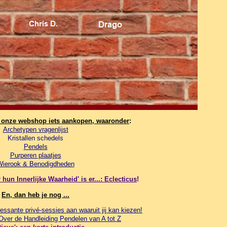
n onze webshop iets aankopen, waaronder
:
Archetypen vragenlijst
Kristallen schedels
Pendels
Purperen plaatjes
Wierook & Benodigdheden
hun Innerlijke Waarheid' is er...: Eclecticus
!
En, dan heb je nog ...
essante privé-sessies aan waaruit jij kan kiezen!
 Over de Handleiding Pendelen van A tot Z