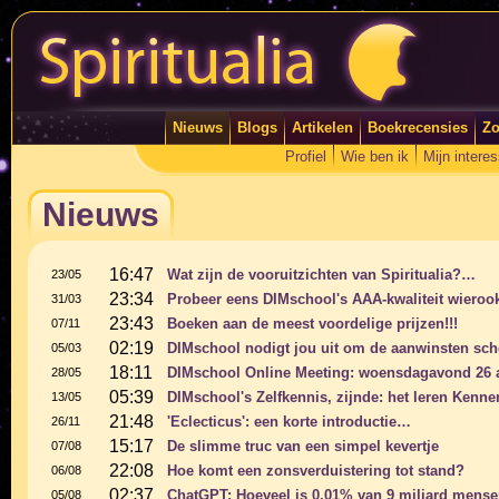
Nieuws
Blogs
Artikelen
Boekrecensies
Zo
Profiel
Wie ben ik
Mijn intere
Nieuws
16:47
Wat zijn de vooruitzichten van Spiritualia?…
23/05
23:34
Probeer eens DIMschool's AAA-kwaliteit wierook
31/03
23:43
Boeken aan de meest voordelige prijzen!!!
07/11
02:19
DIMschool nodigt jou uit om de aanwinsten sche
05/03
18:11
DIMschool Online Meeting: woensdagavond 26 au
28/05
05:39
DIMschool's Zelfkennis, zijnde: het leren Kennen
13/05
21:48
'Eclecticus': een korte introductie…
26/11
15:17
De slimme truc van een simpel kevertje
07/08
22:08
Hoe komt een zonsverduistering tot stand?
06/08
02:37
ChatGPT: Hoeveel is 0,01% van 9 miljard mensen
05/08