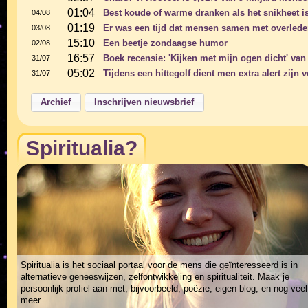
01:04
Best koude of warme dranken als het snikheet i
04/08
01:19
Er was een tijd dat mensen samen met overle
03/08
15:10
Een beetje zondaagse humor
02/08
16:57
Boek recensie: 'Kijken met mijn ogen dicht' va
31/07
05:02
Tijdens een hittegolf dient men extra alert zijn
31/07
Spiritualia?
Spiritualia is het sociaal portaal voor de mens die geïnteresseerd is in
alternatieve geneeswijzen, zelfontwikkeling en spiritualiteit. Maak je
persoonlijk profiel aan met, bijvoorbeeld, poëzie, eigen blog, en nog veel
meer.