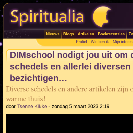
Nieuws
Blogs
Artikelen
Boekrecensies
Zo
Profiel
Wie ben ik
Mijn intere
DIMschool nodigt jou uit om
schedels en allerlei diversen 
bezichtigen…
Diverse schedels en andere artikelen zijn 
warme thuis!
door
Tsenne Kikke
-
zondag 5 maart 2023 2:19