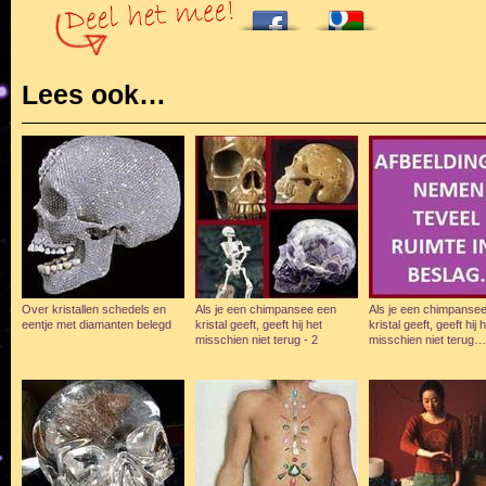
Lees ook…
Over kristallen schedels en
Als je een chimpansee een
Als je een chimpanse
eentje met diamanten belegd
kristal geeft, geeft hij het
kristal geeft, geeft hij 
misschien niet terug - 2
misschien niet terug…