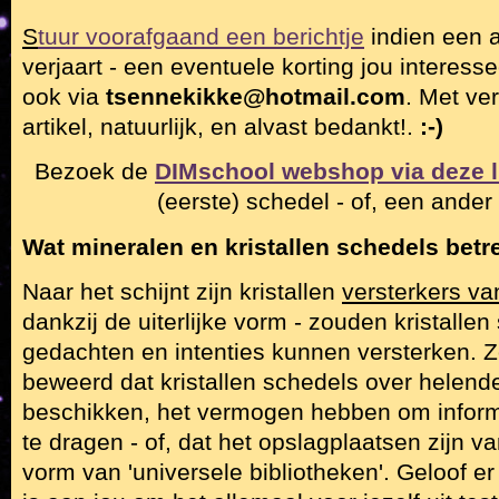
S
tuur voorafgaand een berichtje
indien een a
verjaart - een eventuele korting jou interesse
ook via
tsennekikke@hotmail.com
. Met ve
artikel, natuurlijk, en alvast bedankt!.
:-)
Bezoek de
DIMschool webshop via deze l
(eerste) schedel - of, een ander 
Wat mineralen en kristallen schedels betref
Naar het schijnt zijn kristallen
versterkers va
dankzij de uiterlijke vorm - zouden kristalle
gedachten en intenties kunnen versterken. Z
beweerd dat kristallen schedels over helen
beschikken, het vermogen hebben om inform
te dragen - of, dat het opslagplaatsen zijn v
vorm van 'universele bibliotheken'. Geloof e