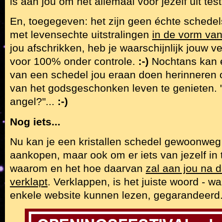
is aan jou om het allemaal voor jezelf uit tes
En, toegegeven: het zijn geen échte schedels
met levensechte uitstralingen
in de vorm va
jou afschrikken, heb je waarschijnlijk jouw v
voor 100% onder controle.
:-)
Nochtans kan e
van een schedel jou eraan doen herinneren 
van het godsgeschonken leven te genieten. 
angel?"...
:-)
Nog iets...
Nu kan je een kristallen schedel gewoonweg 
aankopen, maar ook om er iets van jezelf in 
waarom en het hoe daarvan
zal aan jou na
verklapt
. Verklappen, is het juiste woord - wa
enkele website kunnen lezen, gegarandeerd