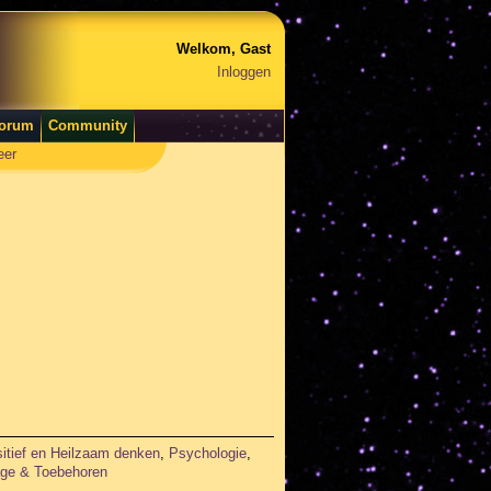
Welkom, Gast
Inloggen
orum
Community
eer
itief en Heilzaam denken
,
Psychologie
,
ge & Toebehoren