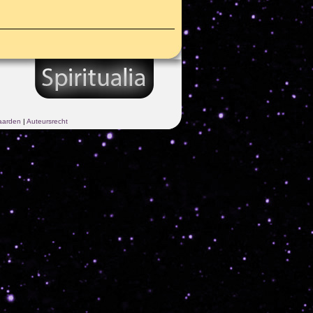
aarden
|
Auteursrecht