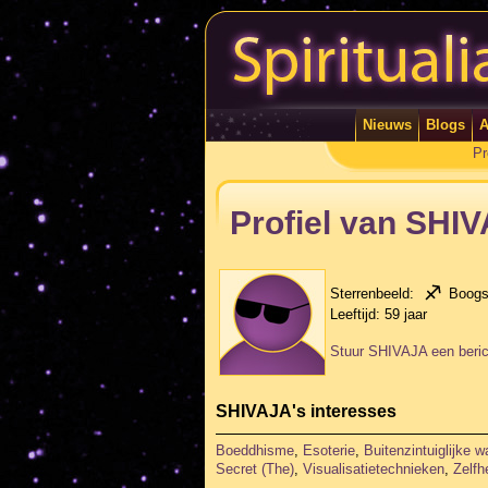
Nieuws
Blogs
A
Pr
Profiel van SHI
Sterrenbeeld:
Boogs
Leeftijd:
59 jaar
Stuur SHIVAJA een beric
SHIVAJA's interesses
Boeddhisme
,
Esoterie
,
Buitenzintuiglijke 
Secret (The)
,
Visualisatietechnieken
,
Zelfh