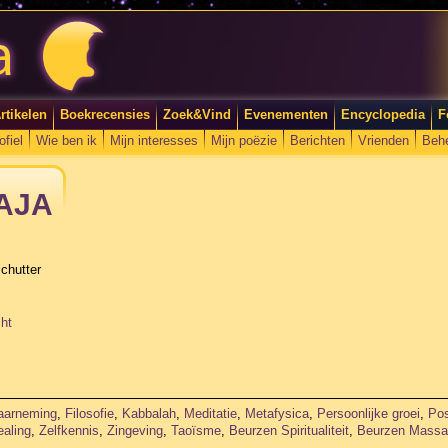
rtikelen
Boekrecensies
Zoek&Vind
Evenementen
Encyclopedia
F
ofiel
Wie ben ik
Mijn interesses
Mijn poëzie
Berichten
Vrienden
Beh
VAJA
chutter
ht
waarneming
,
Filosofie
,
Kabbalah
,
Meditatie
,
Metafysica
,
Persoonlijke groei
,
Pos
ealing
,
Zelfkennis
,
Zingeving
,
Taoïsme
,
Beurzen Spiritualiteit
,
Beurzen Massa