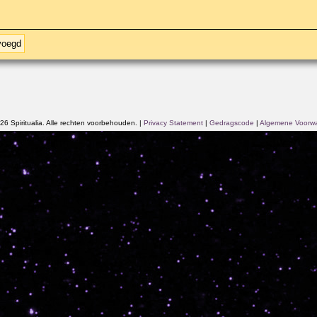
voegd
6 Spiritualia. Alle rechten voorbehouden.
|
Privacy Statement
|
Gedragscode
|
Algemene Voorw