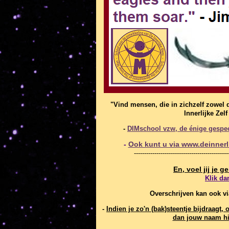
"Vind mensen, die in zichzelf zowel 
Innerlijke Zel
-
DIMschool vzw, de énige gespeci
-
Ook kunt u via www.deinnerli
----------------------------------------------
En, voel jij je 
Klik da
Overschrijven kan ook v
-
Indien je zo'n (bak)steentje bijdraag
dan jouw naam hi