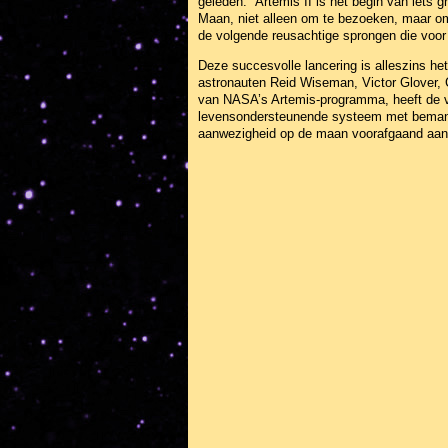
geleden. “Artemis II is het begin van iets
Maan, niet alleen om te bezoeken, maar om 
de volgende reusachtige sprongen die voor 
Deze succesvolle lancering is alleszins h
astronauten Reid Wiseman, Victor Glover,
van NASA’s Artemis-programma, heeft de vl
levensondersteunende systeem met bemanni
aanwezigheid op de maan voorafgaand aan