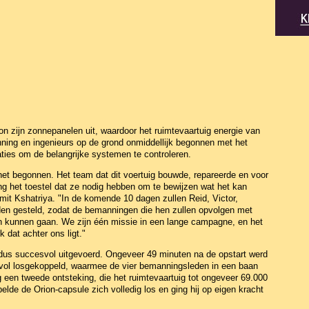
on zijn zonnepanelen uit, waardoor het ruimtevaartuig energie van
nning en ingenieurs op de grond onmiddellijk begonnen met het
ties om de belangrijke systemen te controleren.
s net begonnen. Het team dat dit voertuig bouwde, repareerde en voor
g het toestel dat ze nodig hebben om te bewijzen wat het kan
it Kshatriya. "In de komende 10 dagen zullen Reid, Victor,
den gesteld, zodat de bemanningen die hen zullen opvolgen met
n kunnen gaan. We zijn één missie in een lange campagne, en het
k dat achter ons ligt."
dus succesvol uitgevoerd. Ongeveer 49 minuten na de opstart werd
vol losgekoppeld, waarmee de vier bemanningsleden in een baan
een tweede ontsteking, die het ruimtevaartuig tot ongeveer 69.000
lde de Orion-capsule zich volledig los en ging hij op eigen kracht