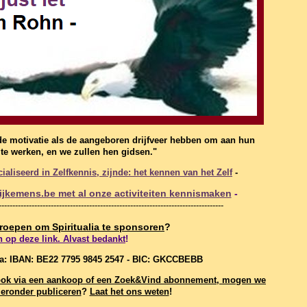
de motivatie als de aangeboren drijfveer hebben om aan hun
f te werken, en we zullen hen gidsen."
aliseerd in Zelfkennis, zijnde: het kennen van het Zelf
-
jkemens.be met al onze activiteiten
kennismaken
-
----------------------------------------------------------------------------------
geroepen om Spiritualia te sponsoren
?
n op deze link. Alvast bedankt
!
ia: IBAN: BE22 7795 9845 2547 - BIC: GKCCBEBB
t, ook via een aankoop of een Zoek&Vind abonnement, mogen we
eronder publiceren
?
Laat het ons weten
!