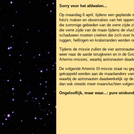
Sorry voor het afdwalen...
Op maandag 6 april, tijdens een geplande 
foto's maken en observaties van het oppe
die sommige gebieden van de verre zijde zie
die verre zijde van de maan tijdens de vluc
schaduwen moeten creëren die zich over het
ruggen, hellingen en kraterranden worden ont
Tijdens de missie zullen de vier astronau
weer naar de aarde terugkeren en in de Gr
Artemis-missies, waarbij astronauten daadw
De volgende Artemis III-missie staat nu ge
gekoppeld worden aan de maanlanders van b
waarbij de astronauten daadwerkelijk op d
dan ook steeds meer maanvluchten volgen
Ongelooflijk, maar waar...: pure wiskund