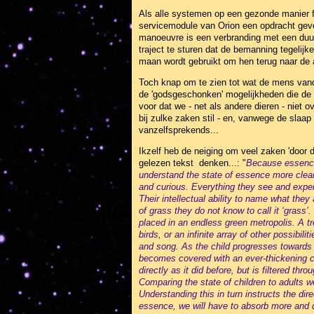
Als alle systemen op een gezonde manier f
servicemodule van Orion een opdracht geve
manoeuvre is een verbranding met een duur
traject te sturen dat de bemanning tegelijk
maan wordt gebruikt om hen terug naar de a
Toch knap om te zien tot wat de mens vanda
de 'godsgeschonken' mogelijkheden die de 
voor dat we - net als andere dieren - niet
bij zulke zaken stil - en, vanwege de slaap
vanzelfsprekends...
Ikzelf heb de neiging om veel zaken 'door 
gelezen tekst denken...: "
Because essence 
understand the state of essence more clearl
and curious. Everything they see and exp
Their intellectual ability to name what the
of grass they do not know to call it ‘grass’
placed in an endless green metropolis. A tre
birds, or an infinite array of other possibili
and song. As the child progresses towards
becomes covered with an ever-thickening co
directly as it did before, but is filtered thro
Comparing the state of children to adults 
Understanding this in turn instructs the di
essence, we will have to absorb more and d