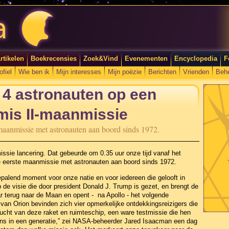
rtikelen
Boekrecensies
Zoek&Vind
Evenementen
Encyclopedia
F
ofiel
Wie ben ik
Mijn interesses
Mijn poëzie
Berichten
Vrienden
Beh
4 astronauten op een
mis II-maanmissie
maanmissie met astronauten aan boord sinds 1972.
ssie lancering. Dat gebeurde om 0.35 uur onze tijd vanaf het
e eerste maanmissie met astronauten aan boord sinds 1972.
palend moment voor onze natie en voor iedereen die gelooft in
 de visie die door president Donald J. Trump is gezet, en brengt de
r terug naar de Maan en opent - na Apollo - het volgende
an Orion bevinden zich vier opmerkelijke ontdekkingsreizigers die
ucht van deze raket en ruimteschip, een ware testmissie die hen
ens in een generatie,” zei NASA-beheerder Jared Isaacman een dag