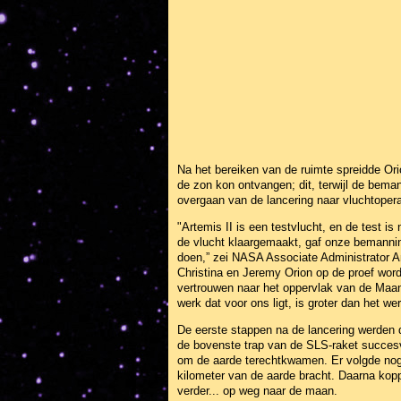
Na het bereiken van de ruimte spreidde Ori
de zon kon ontvangen; dit, terwijl de bema
overgaan van de lancering naar vluchtopera
"Artemis II is een testvlucht, en de test i
de vlucht klaargemaakt, gaf onze bemannin
doen,” zei NASA Associate Administrator Am
Christina en Jeremy Orion op de proef wor
vertrouwen naar het oppervlak van de Maa
werk dat voor ons ligt, is groter dan het wer
De eerste stappen na de lancering werden 
de bovenste trap van de SLS-raket succes
om de aarde terechtkwamen. Er volgde nog 
kilometer van de aarde bracht. Daarna koppe
verder... op weg naar de maan.