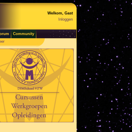
Welkom, Gast
Inloggen
orum
Community
eer