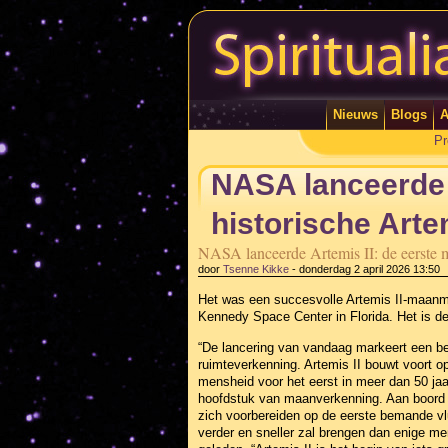
Nieuws
Blogs
A
Pr
NASA lanceerde 
historische Arte
NASA lanceerde Artemis II: de eerste 
door
Tsenne Kikke
-
donderdag 2 april 2026 13:50
Het was een succesvolle Artemis II-maanmi
Kennedy Space Center in Florida. Het is d
“De lancering van vandaag markeert een be
ruimteverkenning. Artemis II bouwt voort op
mensheid voor het eerst in meer dan 50 jaa
hoofdstuk van maanverkenning. Aan boord v
zich voorbereiden op de eerste bemande vl
verder en sneller zal brengen dan enige m