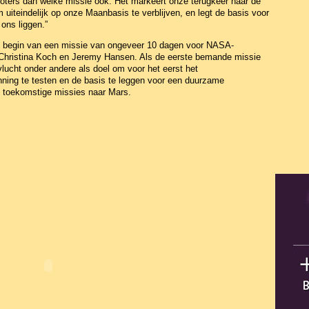
 groters dan welke missie ook. Het markeert onze terugkeer naar de
uiteindelijk op onze Maanbasis te verblijven, en legt de basis voor
ons liggen.”
et begin van een missie van ongeveer 10 dagen voor NASA-
 Christina Koch en Jeremy Hansen. Als de eerste bemande missie
ucht onder andere als doel om voor het eerst het
ng te testen en de basis te leggen voor een duurzame
 toekomstige missies naar Mars.