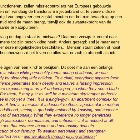
unctioneren, zullen missiecontrollers het Europees gebouwde
n om vandaag de translunaire injectiebrand uit te voeren. Deze
tijd van ongeveer een zestal minuten om het ruimtevaartuig op een
ertijd rond de maan brengt, terwijl ook de zwaartekracht van de
arde te katapulteren.
ag de dag in staat is, nietwaar? Daarmee verwijs ik vooral naar
mens tot zijn beschikking heeft. Anders gezegd: stel je maar eens
 over deze mogelijkheden beschikten... Mensen staan zelden of nooit
 beschouwen ze het leven en alles wat er zich in afspeelt als iets
de ogen van een kind' te bekijken. Dit doet me aan een onlangs
is inborn while personality forms during childhood, we can
y by observing little children. To a child, everything appears fresh
erience penetrates them deeply
and leaves a lasting impression
.
y are experiencing is as yet undeveloped, so when they see a blade
. For them, it may just as well be a miniature skyscraper perfectly
e is not yet a ‘tree’; it is a jungle-gym, an apartment complex for
ties. A bird is a miracle of iridescent feathers, spectacular in motion
 adulthood, seeing is gradually replaced by knowing, and essence
at of personality. What they experience no longer penetrates
ugh association, comparison, and criticism - if it is noticed at all.
we see that essence absorbs and personality deflects.
rection of our farming. To weaken personality and strengthen
eflect less -
and we absorb through paying attention
.
"