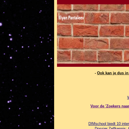
-
Ook kan je dus i
Voor de 'Zoekers naar 
DIMschool biedt 10 inter
Dossier Zelfkennis: