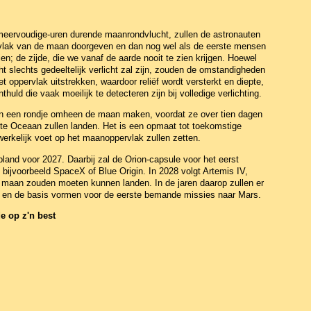
meervoudige-uren durende maanrondvlucht, zullen de astronauten
rvlak van de maan doorgeven en dan nog wel als de eerste mensen
n; de zijde, die we vanaf de aarde nooit te zien krijgen. Hoewel
ht slechts gedeeltelijk verlicht zal zijn, zouden de omstandigheden
 oppervlak uitstrekken, waardoor reliëf wordt versterkt en diepte,
huld die vaak moeilijk te detecteren zijn bij volledige verlichting.
ten een rondje omheen de maan maken, voordat ze over tien dagen
ote Oceaan zullen landen. Het is een opmaat tot toekomstige
erkelijk voet op het maanoppervlak zullen zetten.
pland voor 2027. Daarbij zal de Orion-capsule voor het eerst
ijvoorbeeld SpaceX of Blue Origin. In 2028 volgt Artemis IV,
e maan zouden moeten kunnen landen. In de jaren daarop zullen er
 en de basis vormen voor de eerste bemande missies naar Mars.
e op z'n best