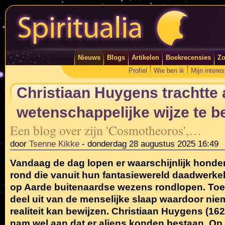
Nieuws
Blogs
Artikelen
Boekrecensies
Zo
Profiel
Wie ben ik
Mijn intere
Christiaan Huygens trachtte 
wetenschappelijke wijze te 
Een blog over zijn 'Cosmotheoros',…
door
Tsenne Kikke
-
donderdag 28 augustus 2025 16:49
Vandaag de dag lopen er waarschijnlijk hon
rond die vanuit hun fantasiewereld daadwerkeli
op Aarde buitenaardse wezens rondlopen. To
deel uit van de menselijke slaap waardoor nie
realiteit kan bewijzen. Christiaan Huygens (1
nam wel aan dat er aliens konden bestaan. Op