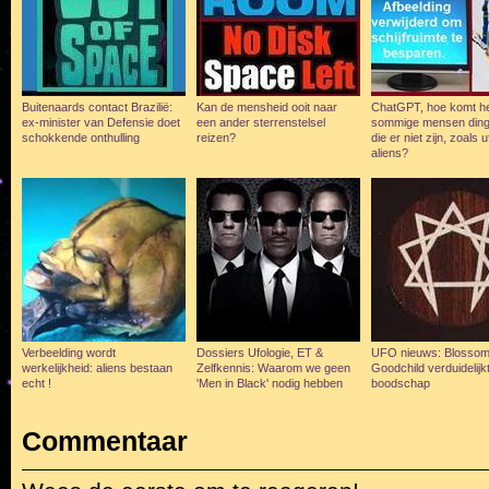
Buitenaards contact Brazilië:
Kan de mensheid ooit naar
ChatGPT, hoe komt he
ex-minister van Defensie doet
een ander sterrenstelsel
sommige mensen ding
schokkende onthulling
reizen?
die er niet zijn, zoals 
aliens?
Verbeelding wordt
Dossiers Ufologie, ET &
UFO nieuws: Blosso
werkelijkheid: aliens bestaan
Zelfkennis: Waarom we geen
Goodchild verduidelijk
echt !
'Men in Black' nodig hebben
boodschap
Commentaar