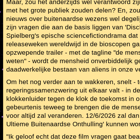
Maar, zou het anderzijds wel verantwoord zij
met het grote publiek zouden delen? En, zo
nieuws over buitenaardse wezens wel degel
zijn vragen die aan de basis liggen van 'Dis
Spielberg's epische sciencefictiondrama dat
releaseweken wereldwijd in de bioscopen gaa
opzwepende trailer - met de tagline "de me
weten" - wordt de mensheid onverbiddelijk 
daadwerkelijke bestaan van aliens in onze v
Om het nog verder aan te wakkeren, snelt - 
regeringssamenzwering uit elkaar valt - in de
klokkenluider tegen de klok de toekomst in
gebeurtenis teweeg te brengen die de mense
voor altijd zal veranderen. 12/6/2026 zal da
Ultieme Buitenaardse Onthulling' kunnen w
"Ik geloof echt dat deze film vragen gaat b