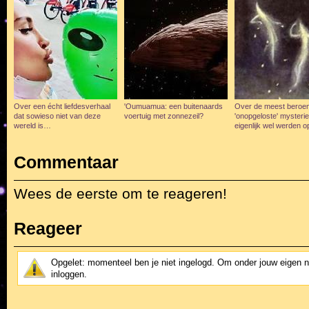
Over een écht liefdesverhaal
'Oumuamua: een buitenaards
Over de meest beroe
dat sowieso niet van deze
voertuig met zonnezeil?
'onopgeloste' mysterie
wereld is…
eigenlijk wel werden o
Commentaar
Wees de eerste om te reageren!
Reageer
Opgelet: momenteel ben je niet ingelogd. Om onder jouw eigen 
inloggen.