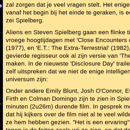
zal zorgen dat je veel vragen stelt. Het enig
vanaf het begin bij het einde te geraken, is e
zei Spielberg.
Aliens en Steven Spielberg gaan een flinke tij
vroege hoogtijdagen met 'Close Encounters o
(1977), en 'E.T.: The Extra-Terrestrial' (1982
gevierde regisseur ook al zijn versie van 'Th
maken. In de nieuwste 'Disclosure Day' trail
zelf uitspreken dat we niet de enige intellige
universum zijn:
Onder andere Emily Blunt, Josh O'Connor, 
Firth en Colman Domingo zijn te zien in Spie
minuten (2u26m) durende film. In gesprek me
dat hij kijkers over de film niet al te veel w
ze hem hebben gezien. "Het is een ervaring"
tonen je de feiten zoals wij ze zien, en dat 