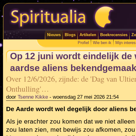
Nieuws
Blogs
Artikelen
Boekrecensies
Zo
Profiel
Wie ben ik
Mijn intere
Op 12 juni wordt eindelijk de
aardse aliens bekendgemaak
Over 12/6/2026, zijnde: de 'Dag van Ulti
Onthulling'…
door
Tsenne Kikke
-
woensdag 27 mei 2026 21:54
De Aarde wordt wel degelijk door aliens bev
Als je erachter zou komen dat we niet alleen 
zou laten zien, met bewijs zou afkomen, zo