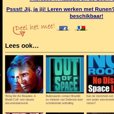
Pssst! Jij, ja jij! Leren werken met Rune
beschikbaar!
Lees ook…
'Bring Me the Beauties: A
Buitenaards contact Brazilië:
Kan de mensheid ooit
Model Cult': een nieuwe
ex-minister van Defensie doet
een ander sterrenstel
documentaireserie
schokkende onthulling
reizen?