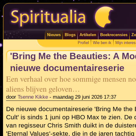
Nieuws
Blogs
Artikelen
Boekrecensies
Zo
Profiel
Wie ben ik
Mijn intere
'Bring Me the Beauties: A Mod
nieuwe documentaireserie
Een verhaal over hoe sommige mensen nog
aliens blijven geloven…
door
Tsenne Kikke
-
maandag 29 juni 2026 17:37
De nieuwe documentaireserie 'Bring Me the 
Cult' is sinds 1 juni op HBO Max te zien. De 
van regisseur Chris Smith duikt in de duiste
'Eternal Values'-sekte, die in de jaren tachti