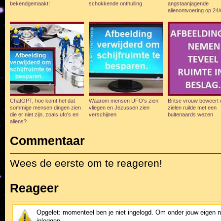
bekendgemaakt!
schokkende onthulling
angstaanjagende
alienontvoering op 24/
ChatGPT, hoe komt het dat
Waarom mensen UFO's zien
Britse vrouw beweert 
sommige mensen dingen zien
vliegen en Jezussen zien
zielen ruilde met een
die er niet zijn, zoals ufo's en
verschijnen
buitenaards wezen
aliens?
Commentaar
Wees de eerste om te reageren!
Reageer
Opgelet: momenteel ben je niet ingelogd. Om onder jouw eigen 
inloggen.