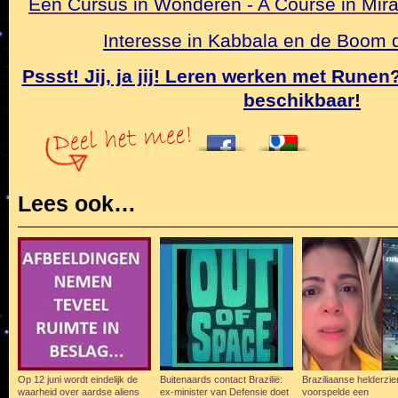
Een Cursus in Wonderen - A Course in Mirac
Interesse in Kabbala en de Boom
Pssst! Jij, ja jij! Leren werken met Rune
beschikbaar!
Lees ook…
Op 12 juni wordt eindelijk de
Buitenaards contact Brazilië:
Braziliaanse helderzi
waarheid over aardse aliens
ex-minister van Defensie doet
voorspelde een