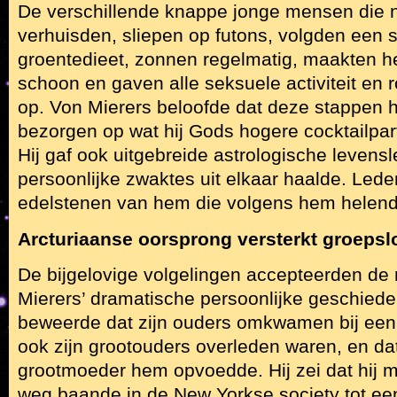
De verschillende knappe jonge mensen die 
verhuisden, sliepen op futons, volgden een st
groentedieet, zonnen regelmatig, maakten h
schoon en gaven alle seksuele activiteit en 
op. Von Mierers beloofde dat deze stappen 
bezorgen op wat hij Gods hogere cocktailpa
Hij gaf ook uitgebreide astrologische levensl
persoonlijke zwaktes uit elkaar haalde. Led
edelstenen van hem die volgens hem helend
Arcturiaanse oorsprong versterkt groepslo
De bijgelovige volgelingen accepteerden de
Mierers’ dramatische persoonlijke geschieden
beweerde dat zijn ouders omkwamen bij een 
ook zijn grootouders overleden waren, en dat
grootmoeder hem opvoedde. Hij zei dat hij 
weg baande in de New Yorkse society tot een