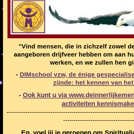
"Vind mensen, die in zichzelf zowel de
aangeboren drijfveer hebben om aan hun
werken, en we zullen hen g
-
DIMschool vzw, de énige gespecialise
zijnde: het kennen van het
-
Ook kunt u via www.deinnerlijkemen
activiteiten
kennismak
------------------------------------------------------------
---------------------------------
En, voel jij je geroepen om Spiritual