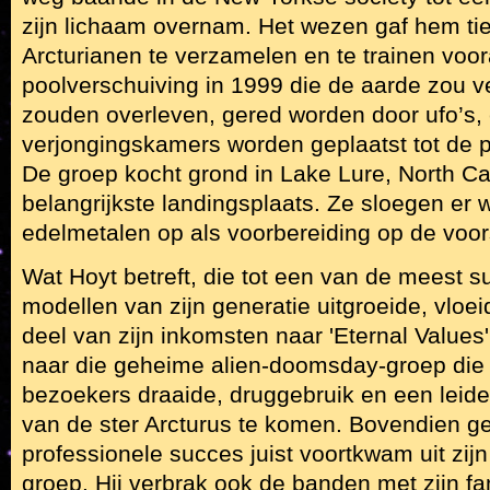
zijn lichaam overnam. Het wezen gaf hem ti
Arcturianen te verzamelen en te trainen vo
poolverschuiving in 1999 die de aarde zou ver
zouden overleven, gered worden door ufo’s, 
verjongingskamers worden geplaatst tot de p
De groep kocht grond in Lake Lure, North Car
belangrijkste landingsplaats. Ze sloegen er
edelmetalen op als voorbereiding op de voors
Wat Hoyt betreft, die tot een van de meest s
modellen van zijn generatie uitgroeide, vloei
deel van zijn inkomsten naar 'Eternal Values'.
naar die geheime alien-doomsday-groep die
bezoekers draaide, druggebruik en een leid
van de ster Arcturus te komen. Bovendien gel
professionele succes juist voortkwam uit zijn
groep. Hij verbrak ook de banden met zijn fa