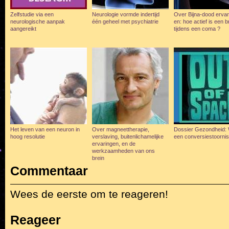
Zelfstudie via een
Neurologie vormde indertijd
Over Bijna-dood ervar
neurologische aanpak
één geheel met psychiatrie
en: hoe actief is een b
aangereikt
tijdens een coma ?
Het leven van een neuron in
Over magneettherapie,
Dossier Gezondheid: 
hoog resolutie
verslaving, buitenlichamelijke
een conversiestoorni
ervaringen, en de
werkzaamheden van ons
brein
Commentaar
Wees de eerste om te reageren!
Reageer