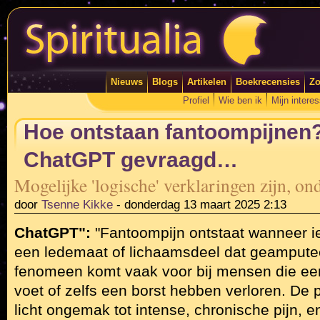
Nieuws
Blogs
Artikelen
Boekrecensies
Zo
Profiel
Wie ben ik
Mijn intere
Hoe ontstaan fantoompijnen?
ChatGPT gevraagd…
Mogelijke 'logische' verklaringen zijn, o
door
Tsenne Kikke
-
donderdag 13 maart 2025 2:13
ChatGPT":
"Fantoompijn ontstaat wanneer ie
een ledemaat of lichaamsdeel dat geamputeer
fenomeen komt vaak voor bij mensen die ee
voet of zelfs een borst hebben verloren. De 
licht ongemak tot intense, chronische pijn, 