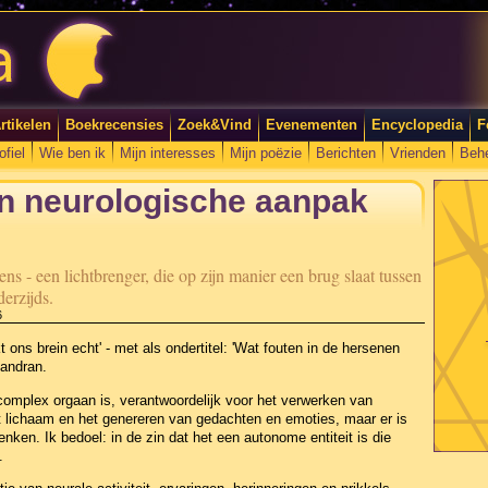
rtikelen
Boekrecensies
Zoek&Vind
Evenementen
Encyclopedia
F
ofiel
Wie ben ik
Mijn interesses
Mijn poëzie
Berichten
Vrienden
Beh
en neurologische aanpak
s - een lichtbrenger, die op zijn manier een brug slaat tussen
erzijds.
6
ons brein echt' - met als ondertitel: 'Wat fouten in de hersenen
handran.
complex orgaan is, verantwoordelijk voor het verwerken van
het lichaam en het genereren van gedachten en emoties, maar er is
enken. Ik bedoel: in de zin dat het een autonome entiteit is die
.