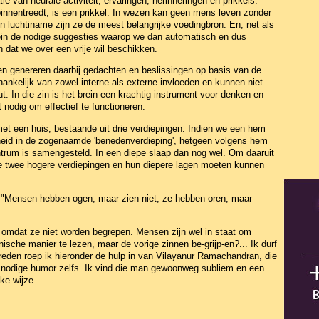
 van neurale activiteit, ervaringen, herinneringen en prikkels.
binnentreedt, is een prikkel. In wezen kan geen mens leven zonder
n luchtiname zijn ze de meest belangrijke voedingbron. En, net als
rein de nodige suggesties waarop we dan automatisch en dus
n dat we over een vrije wil beschikken.
en genereren daarbij gedachten en beslissingen op basis van de
hankelijk van zowel interne als externe invloeden en kunnen niet
t. In die zin is het brein een krachtig instrument voor denken en
 nodig om effectief te functioneren.
met een huis, bestaande uit drie verdiepingen. Indien we een hem
heid in de zogenaamde 'benedenverdieping', hetgeen volgens hem
ntrum is samengesteld. In een diepe slaap dan nog wel. Om daaruit
 twee hogere verdiepingen en hun diepere lagen moeten kunnen
"Mensen hebben ogen, maar zien niet; ze hebben oren, maar
, omdat ze niet worden begrepen. Mensen zijn wel in staat om
nische manier te lezen, maar de vorige zinnen be-grijp-en?... Ik durf
 reden roep ik hieronder de hulp in van Vilayanur Ramachandran, die
de nodige humor zelfs. Ik vind die man gewoonweg subliem en een
ke wijze.