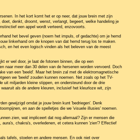
senen. In het kort komt het er op neer, dat jouw brein met zijn
, doet, denkt, droomt, wenst, verlangt, begeert, welke handeling je
instinctief een appel wordt verteerd, enzovoorts.
hterhand het bevel geven (noem het impuls, of gedachte) om je hemd
 jouw linkerhand om de knopen van dat hemd terug los te maken.
isch, en het even logisch vinden als het beleven van de meest
kijkt er wel door, je laat de fotonen binnen, die op een
den naar meer dan 30 delen van de hersenen worden vervoerd. Doch
prake van een 'beeld'. Maar het brein zal met de elektromagnetische
etgeen we 'beeld' zouden kunnen noemen. Net zoals op het TV-
uit miljarden kleine stippen, en ondersteund door de drie
aaruit als de andere kleuren, inclusief het kleurloze wit, zijn
den gewijzigd omdat je jouw brein kunt 'bedriegen'. Denk
oompijnen, en aan de spelletjes die we 'visuele illusies' noemen.
kunnen zien, wat impliceert dat nog allemaal? Zijn er mensen die
 aura's, chakra's, overledenen, et cetera kunnen 'zien'? Effectief
oals tafels, stoelen en andere mensen. En ook niet over