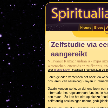
Nieuws
Blogs
A
Pr
Zelfstudie via e
aangereikt
Vilayanur Ramachandran is - mijns inzien
wetenschap, enerzijds en zelfkennis, and
door
Tsenne Kikke
-
maandag 3 februari 2025 16:3
Jaren geleden verscheen het boek 'Zo werkt 
ons leren' van neuroloog Vilayanur Ramac
Daarin konden we lezen dat ons brein een 
informatie, het reguleren van functies in 
een maar... Zo kan het niet op zichzelf nad
zelfstandig beslissingen neemt, godzijdank