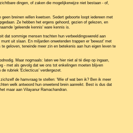
ichtbare dingen, of zaken die mogelijkerwijze niet bestaan - of,
we geen breinen willen kwetsen. Sedert geboorte loopt iedereen met
opgedaan. Ze hebben het ergens gehoord, gezien of gelezen, en
enaamde 'geleende kennis' ware kennis is.
 feit dat sommige mensen trachten hun verbeeldingswereld aan
r munt uit slaan. En miljarden onwetenden trappen er 'bewust' met
ts te geloven, teneinde meer zin en betekenis aan hun eigen leven te
odnodig. Maar nogmaals: laten we hier niet al té diep op ingaan,
eg - met als gevolg dat we ons tot enkelingen moeten blijven
 de rubriek 'Eclecticus' verdergezet.
n zichzelf de hamvraag te stellen: 'Wie of wat ben ik? Ben ik meer
hten welk antwoord hun onwetend brein aanreikt. Best is dus dat
 het maar aan Vilayanur Ramachandran.