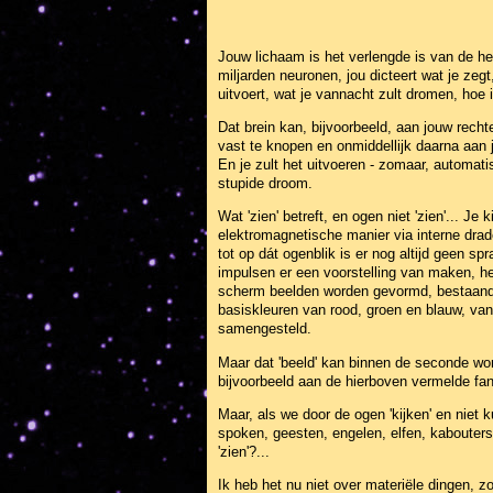
Jouw lichaam is het verlengde is van de her
miljarden neuronen, jou dicteert wat je zegt
uitvoert, wat je vannacht zult dromen, hoe 
Dat brein kan, bijvoorbeeld, aan jouw rec
vast te knopen en onmiddellijk daarna aan
En je zult het uitvoeren - zomaar, automat
stupide droom.
Wat 'zien' betreft, en ogen niet 'zien'... Je 
elektromagnetische manier via interne dra
tot op dát ogenblik is er nog altijd geen s
impulsen er een voorstelling van maken, h
scherm beelden worden gevormd, bestaande 
basiskleuren van rood, groen en blauw, van w
samengesteld.
Maar dat 'beeld' kan binnen de seconde wor
bijvoorbeeld aan de hierboven vermelde fant
Maar, als we door de ogen 'kijken' en niet 
spoken, geesten, engelen, elfen, kabouters,
'zien'?...
Ik heb het nu niet over materiële dingen, z