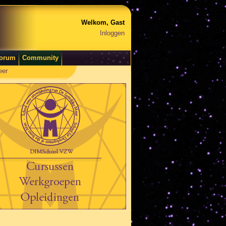
Welkom, Gast
Inloggen
orum
Community
eer