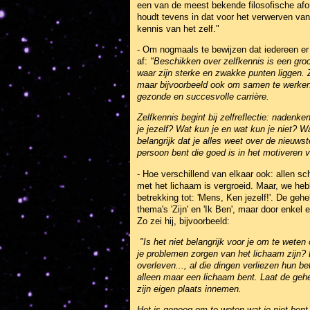
een van de meest bekende filosofische afo
houdt tevens in dat voor het verwerven van 
kennis van het zelf."
- Om nogmaals te bewijzen dat iedereen er 
af:
"Beschikken over zelfkennis is een groo
waar zijn sterke en zwakke punten liggen. 
maar bijvoorbeeld ook om samen te werken 
gezonde en succesvolle carrière.
Zelfkennis begint bij zelfreflectie: nadenk
je jezelf? Wat kun je en wat kun je niet? W
belangrijk dat je alles weet over de nieuwst
persoon bent die goed is in het motiveren
- Hoe verschillend van elkaar ook: allen sc
met het lichaam is vergroeid. Maar, we heb
betrekking tot: 'Mens, Ken jezelf!'. De geh
thema's 'Zijn' en 'Ik Ben', maar door enkel 
Zo zei hij, bijvoorbeeld:
"Is het niet belangrijk voor je om te weten 
je problemen zorgen van het lichaam zijn? E
overleven..., al die dingen verliezen hun be
alleen maar een lichaam bent. Laat de gehec
zijn eigen plaats innemen.
Het is genoeg om te weten wat je niet bent.