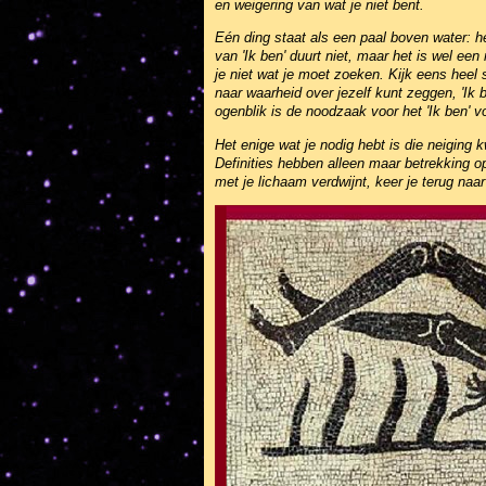
en weigering van wat je niet bent.
Eén ding staat als een paal boven water: h
van 'Ik ben' duurt niet, maar het is wel een 
je niet wat je moet zoeken. Kijk eens heel 
naar waarheid over jezelf kunt zeggen, 'Ik b
ogenblik is de noodzaak voor het 'Ik ben' vo
Het enige wat je nodig hebt is die neiging k
Definities hebben alleen maar betrekking o
met je lichaam verdwijnt, keer je terug naa