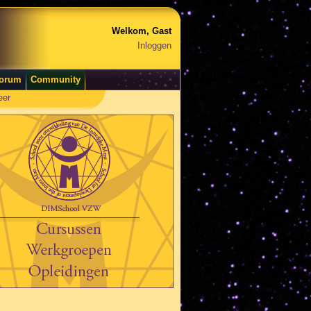
Welkom, Gast
Inloggen
orum
Community
eer