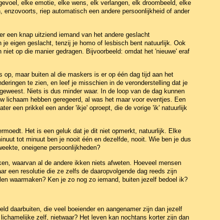
gevoel, elke emotie, elke wens, elk verlangen, elk droombeeld, elke
 enzovoorts, riep automatisch een andere persoonlijkheid of ander
over een knap uitziend iemand van het andere geslacht
e eigen geslacht, tenzij je homo of lesbisch bent natuurlijk. Ook
n niet op die manier gedragen. Bijvoorbeeld: omdat het 'nieuwe' eraf
op, maar buiten al die maskers is er op één dag tijd aan het
nderingen te zien, en leef je misschien in de veronderstelling dat je
t geweest. Niets is dus minder waar. In de loop van de dag kunnen
 jouw lichaam hebben geregeerd, al was het maar voor eventjes. Een
ater een prikkel een ander 'ikje' oproept, die de vorige 'ik' natuurlijk
oedt. Het is een geluk dat je dit niet opmerkt, natuurlijk. Elke
uut tot minuut ben je nooit één en dezelfde, nooit. Wie ben je dus
kweekte, oneigene persoonlijkheden?
aken, waarvan al de andere ikken niets afweten. Hoeveel mensen
aar een resolutie die ze zelfs de daaropvolgende dag reeds zijn
llen waarmaken? Ken je zo nog zo iemand, buiten jezelf bedoel ik?
eld daarbuiten, die veel boeiender en aangenamer zijn dan jezelf
lichamelijke zelf, nietwaar? Het leven kan nochtans korter zijn dan