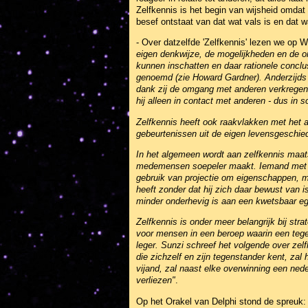
Zelfkennis is het begin van wijsheid omdat 
besef ontstaat van dat wat vals is en dat wa
- Over datzelfde 'Zelfkennis' lezen we op 
eigen denkwijze, de mogelijkheden en de o
kunnen inschatten en daar rationele conclusie
genoemd (zie Howard Gardner). Anderzijds i
dank zij de omgang met anderen verkregen k
hij alleen in contact met anderen - dus in s
Zelfkennis heeft ook raakvlakken met het 
gebeurtenissen uit de eigen levensgeschie
In het algemeen wordt aan zelfkennis maats
medemensen soepeler maakt. Iemand met w
gebruik van projectie om eigenschappen, me
heeft zonder dat hij zich daar bewust van i
minder onderhevig is aan een kwetsbaar eg
Zelfkennis is onder meer belangrijk bij str
voor mensen in een beroep waarin een tegen
leger. Sunzi schreef het volgende over zelf
die zichzelf en zijn tegenstander kent, zal
vijand, zal naast elke overwinning een nede
verliezen"
.
Op het Orakel van Delphi stond de spreuk: