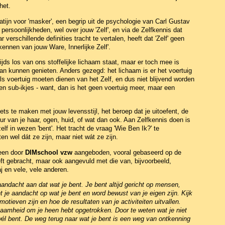
het.
 Latijn voor 'masker', een begrip uit de psychologie van Carl Gustav
persoonlijkheden, wel over jouw 'Zelf', en via de Zelfkennis dat
 verschillende definities tracht te vertalen, heeft dat 'Zelf' geen
 kennen van jouw Ware, Innerlijke Zelf'.
ijds los van ons stoffelijke lichaam staat, maar er toch mee is
n kunnen genieten. Anders gezegd: het lichaam is er het voertuig
ls voertuig moeten dienen van het Zelf, en dus niet blijvend worden
en sub-ikjes - want, dan is het geen voertuig meer, maar een
ets te maken met jouw levensstijl, het beroep dat je uitoefent, de
eur van je haar, ogen, huid, of wat dan ook. Aan Zelfkennis doen is
lf in wezen 'bent'. Het tracht de vraag 'Wie Ben Ik?' te
 wel dát ze zijn, maar niet wát ze zijn.
leen door
DIMschool vzw
aangeboden, vooral gebaseerd op de
heeft gebracht, maar ook aangevuld met die van, bijvoorbeeld,
 en vele, vele anderen.
aandacht aan dat wat je bent. Je bent altijd gericht op mensen,
ht je aandacht op wat je bent en word bewust van je eigen zijn. Kijk
otieven zijn en hoe de resultaten van je activiteiten uitvallen.
zaamheid om je heen hebt opgetrokken. Door te weten wat je niet
wél bent. De weg terug naar wat je bent is een weg van ontkenning