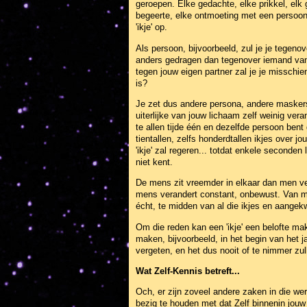
geroepen. Elke gedachte, elke prikkel, elk 
begeerte, elke ontmoeting met een persoon,
'ikje' op.
Als persoon, bijvoorbeeld, zul je je tegen
anders gedragen dan tegenover iemand van j
tegen jouw eigen partner zal je je misschie
is?
Je zet dus andere persona, andere maskers 
uiterlijke van jouw lichaam zelf weinig vera
te allen tijde één en dezelfde persoon ben
tientallen, zelfs honderdtallen ikjes over
'ikje' zal regeren... totdat enkele seconden l
niet kent.
De mens zit vreemder in elkaar dan men verm
mens verandert constant, onbewust. Van min
écht, te midden van al die ikjes en aange
Om die reden kan een 'ikje' een belofte m
maken, bijvoorbeeld, in het begin van het j
vergeten, en het dus nooit of te nimmer zu
Wat Zelf-Kennis betreft...
Och, er zijn zoveel andere zaken in die wer
bezig te houden met dat Zelf binnenin jouw 