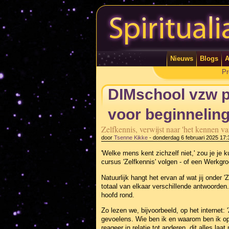
Nieuws
Blogs
A
Pr
DIMschool vzw pr
voor beginneling
Zelfkennis, verwijst naar 'het kennen van
door
Tsenne Kikke
-
donderdag 6 februari 2025 17:
'Welke mens kent zichzelf niet,' zou je je
cursus 'Zelfkennis' volgen - of een Werkgr
Natuurlijk hangt het ervan af wat jij onder 
totaal van elkaar verschillende antwoorden. 
hoofd rond.
Zo lezen we, bijvoorbeeld, op het internet:
gevoelens. Wie ben ik en waarom ben ik op 
reageer in relatie tot anderen, dit alles laat