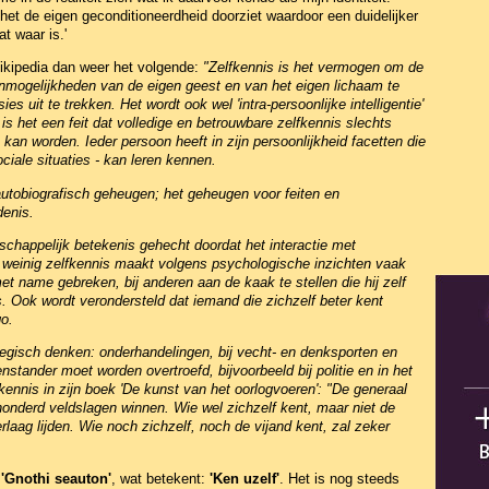
het de eigen geconditioneerdheid doorziet waardoor een duidelijker
t waar is.'
Wikipedia dan weer het volgende:
"Zelfkennis is het vermogen om de
nmogelijkheden van de eigen geest en van het eigen lichaam te
s uit te trekken. Het wordt ook wel 'intra-persoonlijke intelligentie'
s het een feit dat volledige en betrouwbare zelfkennis slechts
an worden. Ieder persoon heeft in zijn persoonlijkheid facetten die
ociale situaties - kan leren kennen.
autobiografisch geheugen; het geheugen voor feiten en
denis.
chappelijk betekenis gehecht doordat het interactie met
einig zelfkennis maakt volgens psychologische inzichten vaak
t name gebreken, bij anderen aan de kaak te stellen die hij zelf
s. Ook wordt verondersteld dat iemand die zichzelf beter kent
o.
ategisch denken: onderhandelingen, bij vecht- en denksporten en
stander moet worden overtroefd, bijvoorbeeld bij politie en in het
kennis in zijn boek 'De kunst van het oorlogvoeren': "De generaal
 honderd veldslagen winnen. Wie wel zichzelf kent, maar niet de
rlaag lijden. Wie noch zichzelf, noch de vijand kent, zal zeker
'Gnothi seauton'
, wat betekent:
'Ken uzelf'
. Het is nog steeds