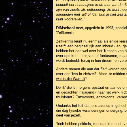
bedoelt het beschrijven in de taal van de d
zijn van zoiets als ontkenning. Je kunt ho
aanduiden met 'dit' of 'dat' kun je niet zelf
kunt voorstellen."
DIMschool vzw,
opgericht in 1993, special
'Zelfkennis'.
Zelfkennis leunt nu eenmaal als énige leers
uzelf
': een beginsel rijk aan inhoud - en, 
hebben het dan wel over het 'Kennen van h
over spreken, schrijven of fantaseren, ma
wordt bedoeld, tenzij in hun droom- en ver
Andere namen die aan dat Zelf worden gegev
over een 'iets in zichzelf'. Maar, te midde
wat is die Ware ik
?
De 'ik' die 's morgens opstaat en aan de ontb
en gedachten najagend - naar het werk rijdt? 
thuiskomt? Enzovoorts, enzovoorts: verander
Ondanks het feit dat je 's avonds in gehee
die dag fysieke veranderingen onderging, ben
deel van jezelf.
Toch hebben prikkels, meestal komende van b