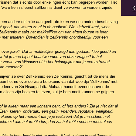
rismen dat slechts door enkelingen écht kan begrepen worden. Het
'ware kennis' eerst zelfkennis dient verworven te worden, zijnde:
een andere definitie aan geeft, drukken we een andere beschrijving
t goed, dat wisten ze al in de oudheid. Wie zichzelf kent, weet
Zelfkennis maakt het makkelijker om van eigen fouten te leren,
met anderen. Bovendien is zelfkennis onontbeerlijk voor een
en over jezelf. Dat is makkelijker gezegd dan gedaan. Hoe goed ken
at tel je mee bij het beantwoorden van deze vragen? Is het
e versie van Windows of is het belangrijker dat je een extravert
 van mensen?"
hrijven ze over Zelfkennis; een Zelfkennis, gericht tot de mens die
ben het nu over de ware betekenis van dat woordje 'Zelfkennis' met
ele leer van Sri Nisargadatta Maharaj handelt eveneens over de
en alleen zijn boeken te lezen, zul je hem
nooit kunnen be-grijp-en.
of je alleen maar een lichaam bent, of iets anders? Zie je niet dat al
ten, kleren, onderdak, een gezin, vrienden, reputatie, veiligheid,
tekenis op het moment dat je je realiseert dat je misschien niet
htheid aan het irreële los, dan zal het reële snel en moeiteloos
 Wat je bent hoef je niet te weten. Want, zolang je met 'kennen'