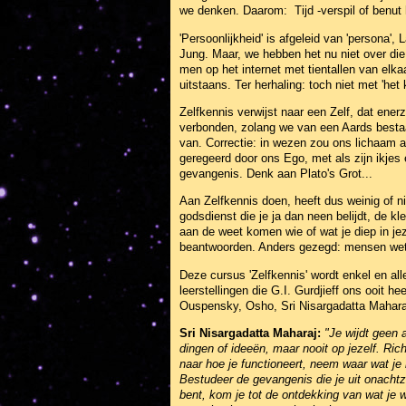
we denken. Daarom: Tijd -verspil of benut 
'Persoonlijkheid' is afgeleid van 'persona',
Jung. Maar, we hebben het nu niet over die 
men op het internet met tientallen van elkaar
uitstaans. Ter herhaling: toch niet met 'het
Zelfkennis verwijst naar een Zelf, dat enerz
verbonden, zolang we van een Aards bestaa
van. Correctie: in wezen zou ons lichaam a
geregeerd door ons Ego, met als zijn ikjes 
gevangenis. Denk aan Plato's Grot...
Aan Zelfkennis doen, heeft dus weinig of ni
godsdienst die je ja dan neen belijdt, de kl
aan de weet komen wie of wat je diep in jeze
beantwoorden. Anders gezegd: mensen weten
Deze cursus 'Zelfkennis' wordt enkel en al
leerstellingen die G.I. Gurdjieff ons ooit 
Ouspensky, Osho, Sri Nisargadatta Maharaj
Sri Nisargadatta Maharaj:
"Je wijdt geen 
dingen of ideeën, maar nooit op jezelf. Ric
naar hoe je functioneert, neem waar wat je m
Bestudeer de gevangenis die je uit onacht
bent, kom je tot de ontdekking van wat je 