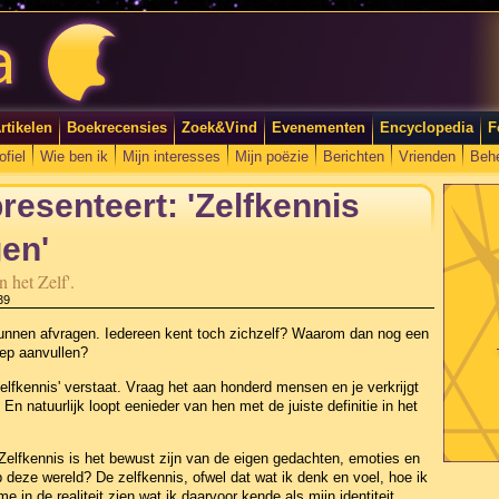
rtikelen
Boekrecensies
Zoek&Vind
Evenementen
Encyclopedia
F
ofiel
Wie ben ik
Mijn interesses
Mijn poëzie
Berichten
Vrienden
Beh
esenteert: 'Zelfkennis
en'
 het Zelf'.
39
 kunnen afvragen. Iedereen kent toch zichzelf? Waarom dan nog een
oep aanvullen?
'Zelfkennis' verstaat. Vraag het aan honderd mensen en je verkrijgt
En natuurlijk loopt eenieder van hen met de juiste definitie in het
 'Zelfkennis is het bewust zijn van de eigen gedachten, emoties en
deze wereld? De zelfkennis, ofwel dat wat ik denk en voel, hoe ik
 me in de realiteit zien wat ik daarvoor kende als mijn identiteit.