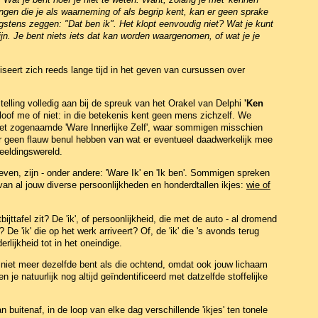
ingen die je als waarneming of als begrip kent, kan er geen sprake
ogstens zeggen: "Dat ben ik". Het klopt eenvoudig niet? Wat je kunt
 zijn. Je bent niets iets dat kan worden waargenomen, of wat je je
iseert zich reeds lange tijd in het geven van cursussen over
telling volledig aan bij de spreuk van het Orakel van Delphi
'Ken
geloof me of niet: in die betekenis kent geen mens zichzelf. We
et zogenaamde 'Ware Innerlijke Zelf', waar sommigen misschien
ar geen flauw benul hebben van wat er eventueel daadwerkelijk mee
beeldingswereld.
en, zijn - onder andere: 'Ware Ik' en 'Ik ben'. Sommigen spreken
n van al jouw diverse persoonlijkheden en honderdtallen ikjes:
wie of
ijttafel zit? De 'ik', of persoonlijkheid, die met de auto - al dromend
De 'ik' die op het werk arriveert? Of, de 'ik' die 's avonds terug
lijkheid tot in het oneindige.
l niet meer dezelfde bent als die ochtend, omdat ook jouw lichaam
 je natuurlijk nog altijd geïndentificeerd met datzelfde stoffelijke
uitenaf, in de loop van elke dag verschillende 'ikjes' ten tonele