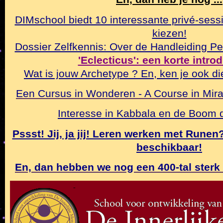
DIMschool biedt 10 interessante privé-sessi
kiezen!
Dossier Zelfkennis: Over de Handleiding Pe
'Eclecticus': een korte intro
Wat is jouw Archetype ? En, ken je ook di
Een Cursus in Wonderen - A Course in Mirac
Interesse in Kabbala en de Boom
Pssst! Jij, ja jij! Leren werken met Rune
beschikbaar!
En, dan hebben we nog een 400-tal sterk