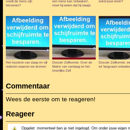
voedt de mens zijn
een mens kan 'ontwaken',
enkel jouw brein?
hersenen?
moet hij weten dat hij slaapt
Het mysterie van slaap en vijf
Dossier Zelfkennis: Over de
Dossier Zelfkennis: ee
redenen waarom we dromen
Matrix van vandaag en het
tot 'langzaam ontwake
Innerlijke Zelf
Commentaar
Wees de eerste om te reageren!
Reageer
Opgelet: momenteel ben je niet ingelogd. Om onder jouw eigen 