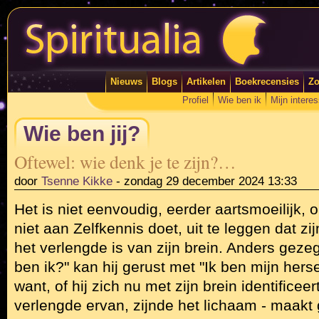
Nieuws
Blogs
Artikelen
Boekrecensies
Zo
Profiel
Wie ben ik
Mijn intere
Wie ben jij?
Oftewel: wie denk je te zijn?…
door
Tsenne Kikke
-
zondag 29 december 2024 13:33
Het is niet eenvoudig, eerder aartsmoeilijk,
niet aan Zelfkennis doet, uit te leggen dat 
het verlengde is van zijn brein. Anders geze
ben ik?" kan hij gerust met "Ik ben mijn her
want, of hij zich nu met zijn brein identificeer
verlengde ervan, zijnde het lichaam - maakt g