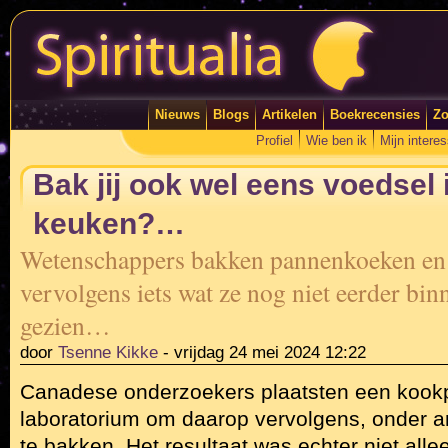
Nieuws
Blogs
Artikelen
Boekrecensies
Zo
Profiel
Wie ben ik
Mijn intere
Bak jij ook wel eens voedsel 
keuken?…
Wetenschappers bakken pannenkoeken en
vervolgens iets wat ze nog niet eerder bi
gezien…
door
Tsenne Kikke
-
vrijdag 24 mei 2024 12:22
Canadese onderzoekers plaatsten een kookp
laboratorium om daarop vervolgens, onder 
te bakken. Het resultaat was echter niet all