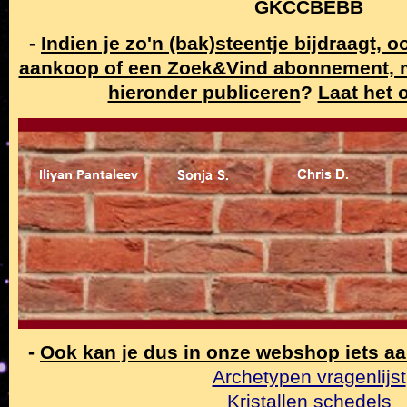
GKCCBEBB
-
Indien je zo'n (bak)steentje bijdraagt, 
aankoop of een Zoek&Vind abonnement,
hieronder publiceren
?
Laat het 
-
Ook kan je dus in onze webshop iets a
Archetypen vragenlijst
Kristallen schedels