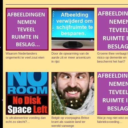
Waarom Nederlanders
Door de opwarming van de
Groene thee verlaagt 
ongemerkt te veel zout eten
aarde zit er meer arsenicum
risico op dementie en
in rijst
beschermt het hart?
Is ultrabewerkte voeding dan
België op voorpagina Britse
Wat je nog niet wist o
echt zo slecht?…
krant als saaiste land ter
fabrieksvoeding…
wereld vanwege