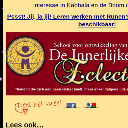
Interesse in Kabbala en de Boom
Pssst! Jij, ja jij! Leren werken met Rune
beschikbaar!
Lees ook…