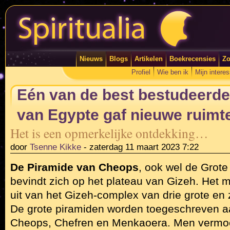
Nieuws
Blogs
Artikelen
Boekrecensies
Zo
Profiel
Wie ben ik
Mijn intere
Eén van de best bestudeerde
van Egypte gaf nieuwe ruimte
Het is een opmerkelijke ontdekking…
door
Tsenne Kikke
-
zaterdag 11 maart 2023 7:22
De Piramide van Cheops
, ook wel de Grot
bevindt zich op het plateau van Gizeh. Het
uit van het Gizeh-complex van drie grote en 
De grote piramiden worden toegeschreven a
Cheops, Chefren en Menkaoera. Men vermoe