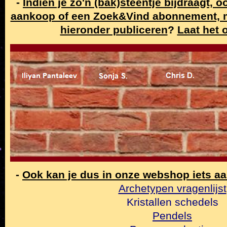
-
Indien je zo'n (bak)steentje bijdraagt, 
aankoop of een Zoek&Vind abonnement,
hieronder publiceren
?
Laat het 
-
Ook kan je dus in onze webshop iets a
Archetypen vragenlijst
Kristallen schedels
Pendels