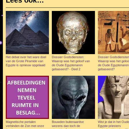
Het debat over het ware doel
Dossier Godsdiensten:
Dossier Godsdiensten
van de Grote Piramide van
Waarop was het geloof van
Waarop was het geloo
Egypte is opnieuw opgelaaid
de Oude Egyptenaren
de Oude Egyptenaren
gebaseerd? - Deel 2
gebaseerd?
Magnetische portalen
Bouwden buitenaardse
Wist je dat in het Oud
verbinden de Zon met onze
wezens dan toch de
Egypte priesters