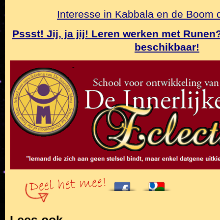
Interesse in Kabbala en de Boom
Pssst! Jij, ja jij! Leren werken met Rune
beschikbaar!
Lees ook…