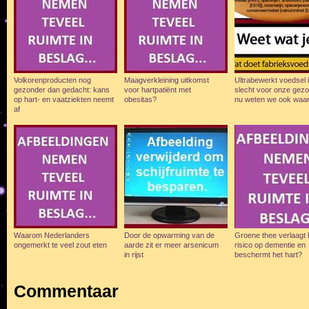
Volkorenproducten nog
Maagverkleining uitkomst
Ultrabewerkt voedsel 
gezonder dan gedacht: kans
voor hartpatiënt met
slecht voor onze gezo
op hart- en vaatziekten neemt
obesitas?
nu weten we ook waa
af
Waarom Nederlanders
Door de opwarming van de
Groene thee verlaagt 
ongemerkt te veel zout eten
aarde zit er meer arsenicum
risico op dementie en
in rijst
beschermt het hart?
Commentaar