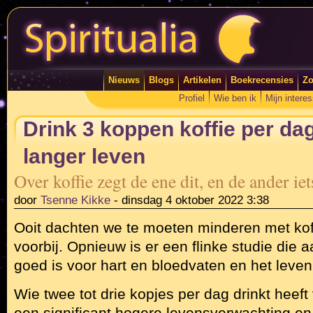
Nieuws
Blogs
Artikelen
Boekrecensies
Zo
Profiel
Wie ben ik
Mijn intere
Drink 3 koppen koffie per da
langer leven
Over koffie zegt de ene dit, en de ander ie
door
Tsenne Kikke
-
dinsdag 4 oktober 2022 3:38
Ooit dachten we te moeten minderen met koffi
voorbij. Opnieuw is er een flinke studie die a
goed is voor hart en bloedvaten en het leven
Wie twee tot drie kopjes per dag drinkt heeft
een significant hogere levensverwachting en 