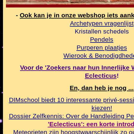
-
Ook kan je in onze webshop iets aan
Archetypen vragenlijst
Kristallen schedels
Pendels
Purperen plaatjes
Wierook & Benodigdhed
Voor de 'Zoekers naar hun Innerlijke Wa
Eclecticus
!
En, dan heb je nog ...
DIMschool biedt 10 interessante privé-sessi
kiezen!
Dossier Zelfkennis: Over de Handleiding Pe
'Eclecticus': een korte intr
Meteorieten zijn hoogstwaarschijnlijk zo o