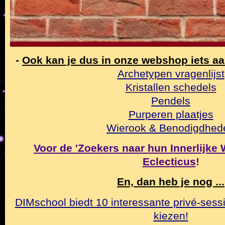
-
Ook kan je dus in onze webshop iets a
Archetypen vragenlijst
Kristallen schedels
Pendels
Purperen plaatjes
Wierook & Benodigdhed
Voor de 'Zoekers naar hun Innerlijke Wa
Eclecticus
!
En, dan heb je nog ...
DIMschool biedt 10 interessante privé-sessi
kiezen!