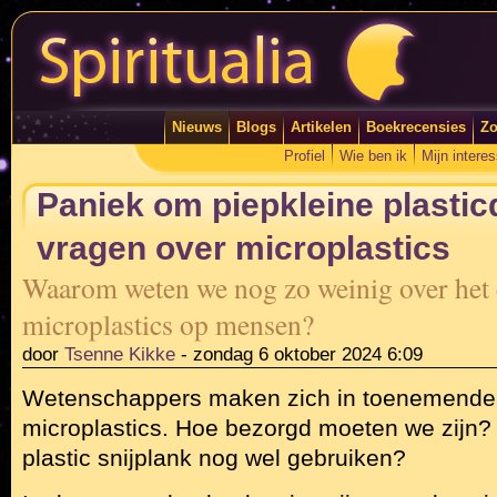
Nieuws
Blogs
Artikelen
Boekrecensies
Zo
Profiel
Wie ben ik
Mijn intere
Paniek om piepkleine plasticde
vragen over microplastics
Waarom weten we nog zo weinig over het e
microplastics op mensen?
door
Tsenne Kikke
-
zondag 6 oktober 2024 6:09
Wetenschappers maken zich in toenemende
microplastics. Hoe bezorgd moeten we zijn
plastic snijplank nog wel gebruiken?