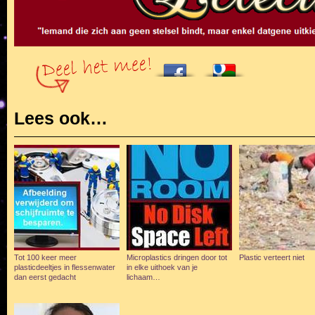
Lees ook…
Tot 100 keer meer
Microplastics dringen door tot
Plastic verteert niet
plasticdeeltjes in flessenwater
in elke uithoek van je
dan eerst gedacht
lichaam…