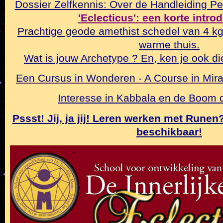
Dossier Zelfkennis: Over de Handleiding Pe
'Eclecticus': een korte intro
Prachtige geode amethist schedel van 4 k
warme thuis.
Wat is jouw Archetype ? En, ken je ook di
Een Cursus in Wonderen - A Course in Mirac
Interesse in Kabbala en de Boom
Pssst! Jij, ja jij! Leren werken met Rune
beschikbaar!