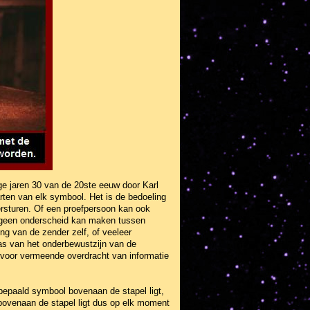
e jaren 30 van de 20ste eeuw door Karl
rten van elk symbool. Het is de bedoeling
ersturen. Of een proefpersoon kan ook
t geen onderscheid kan maken tussen
ng van de zender zelf, of veeleer
was van het onderbewustzijn van de
ng voor vermeende overdracht van informatie
n bepaald symbool bovenaan de stapel ligt,
 bovenaan de stapel ligt dus op elk moment