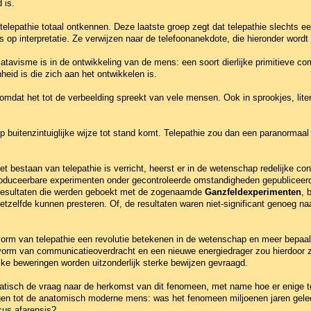
 is.
elepathie totaal ontkennen. Deze laatste groep zegt dat telepathie slechts een
s op interpretatie. Ze verwijzen naar de telefoonanekdote, die hieronder word
 atavisme is in de ontwikkeling van de mens: een soort dierlijke primitieve c
heid is die zich aan het ontwikkelen is.
 omdat het tot de verbeelding spreekt van vele mensen. Ook in sprookjes, liter
e op buitenzintuiglijke wijze tot stand komt. Telepathie zou dan een paranormaa
t bestaan van telepathie is verricht, heerst er in de wetenschap redelijke con
eproduceerbare experimenten onder gecontroleerde omstandigheden gepubliceerd
e resultaten die werden geboekt met de zogenaamde
Ganzfeldexperimenten
, 
zelfde kunnen presteren. Of, de resultaten waren niet-significant genoeg n
rm van telepathie een revolutie betekenen in de wetenschap en meer bepaald i
vorm van communicatieoverdracht en een nieuwe energiedrager zou hierdoor z
ijke beweringen worden uitzonderlijk sterke bewijzen gevraagd.
tisch de vraag naar de herkomst van dit fenomeen, met name hoe er enige tele
ragen tot de anatomisch moderne mens: was het fenomeen miljoenen jaren geled
cus afarensis?