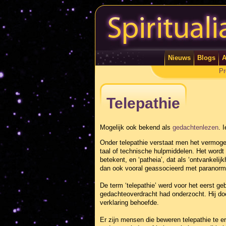
Nieuws
Blogs
A
Pr
Telepathie
Mogelijk ook bekend als
gedachtenlezen
.
I
Onder telepathie verstaat men het vermoge
taal of technische hulpmiddelen. Het wordt w
betekent, en ‘patheia’, dat als ‘ontvankel
dan ook vooral geassocieerd met paranor
De term ‘telepathie’ werd voor het eerst ge
gedachteoverdracht had onderzocht. Hij do
verklaring behoefde.
Er zijn mensen die beweren telepathie te 