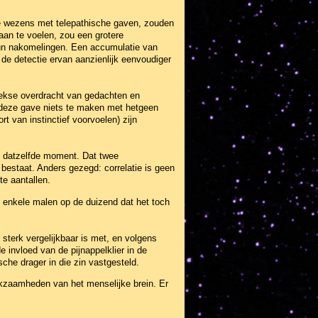
ge wezens met telepathische gaven, zouden
aan te voelen, zou een grotere
un nakomelingen. Een accumulatie van
 de detectie ervan aanzienlijk eenvoudiger
reekse overdracht van gedachten en
ft deze gave niets te maken met hetgeen
t van instinctief voorvoelen) zijn
op datzelfde moment. Dat twee
bestaat. Anders gezegd: correlatie is geen
te aantallen.
f enkele malen op de duizend dat het toch
terk vergelijkbaar is met, en volgens
 invloed van de pijnappelklier in de
he drager in die zin vastgesteld.
rkzaamheden van het menselijke brein. Er