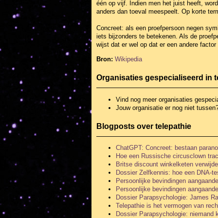
één op vijf. Indien men het juist heeft, wor
anders dan toeval meespeelt. Op korte ter
Concreet: als een proefpersoon negen symbo
iets bijzonders te betekenen. Als de proef
wijst dat er wel op dat er een andere factor
Bron:
Wikipedia
Organisaties gespecialiseerd in t
Vind nog meer organisaties
gespecia
Jouw organisatie er nog niet tussen
Blogposts over telepathie
ChatGPT: Concreet: bestaan paran
Hoe een Russische circusclown tra
Britse discount winkelketen verwijd
Dossier Zelfkennis: hoe een DNA-te
Persoonlijke bevindingen aangaande 
Persoonlijke bevindingen aangaande 
Dossier Parapsychologie: James Ra
Telepathie is het vermogen van rec
Dossier Parapsychologie: niemand 