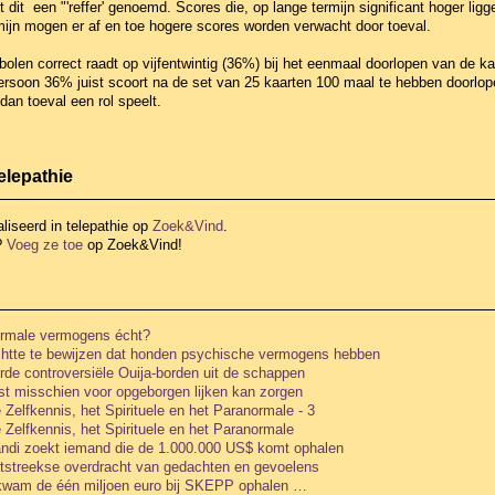
dt dit een "'reffer' genoemd. Scores die, op lange termijn significant hoger ligg
mijn mogen er af en toe hogere scores worden verwacht door toeval.
len correct raadt op vijfentwintig (36%) bij het eenmaal doorlopen van de kaa
persoon 36% juist scoort na de set van 25 kaarten 100 maal te hebben doorlope
 dan toeval een rol speelt.
elepathie
liseerd in telepathie
op
Zoek&Vind
.
?
Voeg ze toe
op Zoek&Vind!
ormale vermogens écht?
chtte te bewijzen dat honden psychische vermogens hebben
erde controversiële Ouija-borden uit de schappen
st misschien voor opgeborgen lijken kan zorgen
Zelfkennis, het Spirituele en het Paranormale - 3
Zelfkennis, het Spirituele en het Paranormale
ndi zoekt iemand die de 1.000.000 US$ komt ophalen
htstreekse overdracht van gedachten en gevoelens
kwam de één miljoen euro bij SKEPP ophalen …