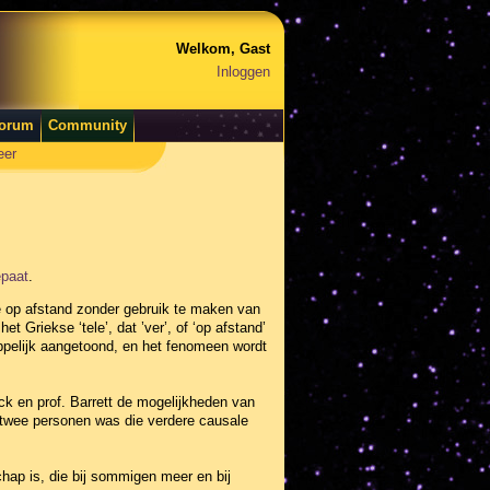
Welkom, Gast
Inloggen
orum
Community
eer
epaat
.
e op afstand zonder gebruik te maken van
 Griekse ‘tele’, dat ’ver’, of ‘op afstand’
appelijk aangetoond, en het fenomeen wordt
k en prof. Barrett de mogelijkheden van
 twee personen was die verdere causale
ap is, die bij sommigen meer en bij