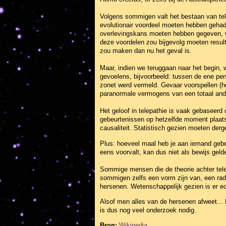
Volgens sommigen valt het bestaan van tel
evolutionair voordeel moeten hebben gehad: 
overlevingskans moeten hebben gegeven, w
deze voordelen zou bijgevolg moeten result
zou maken dan nu het geval is.
Maar, indien we teruggaan naar het begin, 
gevoelens, bijvoorbeeld: tussen de ene per
zonet werd vermeld. Gevaar voorspellen (hel
paranormale vermogens van een totaal and
Het geloof in telepathie is vaak gebasee
gebeurtenissen op hetzelfde moment plaatsv
causaliteit. Statistisch gezien moeten der
Plus: hoeveel maal heb je aan iemand gebe
eens voorvalt, kan dus niet als bewijs geld
Sommige mensen die de theorie achter tele
sommigen zelfs een vorm zijn van, een radi
hersenen. Wetenschappelijk gezien is er e
Alsof men alles van de hersenen afweet...
is dus nog veel onderzoek nodig.
Bron:
Wikipedia