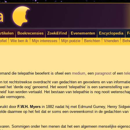
rtikelen
Boekrecensies
Zoek&Vind
Evenementen
Encyclopedia
F
ofiel
Wie ben ik
Mijn interesses
Mijn poëzie
Berichten
Vrienden
Beh
emand die telepathie beoefent is ofwel een
medium
, een
paragnost
of een
tel
n tot rechtstreekse overdracht van gedachten en gevoelens en van informati
el het ‘derde oog’ genoemd. Het woord ‘telepathie’ is een samenstelling van het
ijkheid’ kan worden vertaald. Het bestaan van telepathie is nog nooit wetensch
male vermogens.
bruikt door
F.W.H. Myers
in 1882 nadat hij met Edmund Gurney, Henry Sidgwic
elde daarmee op het feit dat er soms een overeenkomst in de gedachten van
ervaren. Sommigen onder hen menen dat het een algemeen menselijke eigensch