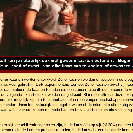
ener-kaarten
worden ontwikkeld. Zener-kaarten werden ontworpen in de vroeg
hine, voor gebruik in ESP-experimenten. Een set Zener-kaarten bevat vijf kaa
 dan probeert de kaarten te raden die een zender telepathisch probeert te v
p de volgende kaart die zal worden omgedraaid. Rhine besefte dat deze tes
ers niet mogelijk zijn om te achterhalen of een ontvanger boodschappen ontvi
de zender. Rhine kon natuurlijk onmogelijk weten of de informatie afkomstig 
j was wel zeker dat hij een methode had om toeval uit te sluiten als verklari
n er vijf verschillende symbolen zijn, is de kans één op vijf (of 20%) dat ee
persoon die de kaarten probeert te raden, is de kans dat een bepaalde kaart