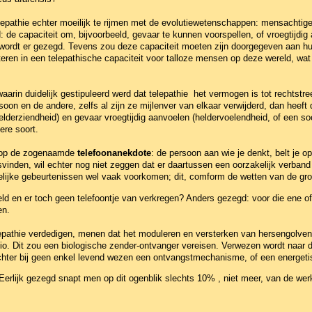
epathie echter moeilijk te rijmen met de evolutiewetenschappen: mensachti
de capaciteit om, bijvoorbeeld, gevaar te kunnen voorspellen, of vroegtijdig 
ordt er gezegd. Tevens zou deze capaciteit moeten zijn doorgegeven aan h
eren in een telepathische capaciteit voor talloze mensen op deze wereld, wat
waarin duidelijk gestipuleerd werd dat telepathie het vermogen is tot rechtst
soon en de andere, zelfs al zijn ze mijlenver van elkaar verwijderd, dan hee
derziendheid) en gevaar vroegtijdig aanvoelen (heldervoelendheid, of een soor
ere soort.
rd op de zogenaamde
telefoonanekdote
: de persoon aan wie je denkt, belt je 
inden, wil echter nog niet zeggen dat er daartussen een oorzakelijk verband 
gelijke gebeurtenissen wel vaak voorkomen; dit, comform de wetten van de gro
ld en er toch geen telefoontje van verkregen? Anders gezegd: voor die ene o
en.
pathie verdedigen, menen dat het moduleren en versterken van hersengolven s
o. Dit zou een biologische zender-ontvanger vereisen. Verwezen wordt naar de
chter bij geen enkel levend wezen een ontvangstmechanisme, of een energetisc
 Eerlijk gezegd snapt men op dit ogenblik slechts 10% , niet meer, van de we