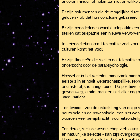
anderen minder, of helemaal niet ontwikkeld
Er zijn ook mensen die de mogelijkheid tot t
geloven - of, dat hun conclusie gebaseerd i
Er zijn benaderingen waarbij telepathie een
stellen dat telepathie een nieuwe verworven
In sciencefiction komt telepathie veel voor
culturen komt het voor.
Er zijn theorieën die stellen dat telepathi
onderzocht door de parapsychologie.
Hoewel er in het verleden onderzoek naar he
eerste zijn er nooit wetenschappelijke, r
onomstotelijk is aangetoond. De positiev
gewoonweg, omdat mensen niet elke dag het
werd verricht.
Ten tweede, zou de ontdekking van enige vo
neurologie en de psychologie: een nieuwe 
woorden veel bewijskracht; voor uitzonderl
Ten derde, stelt de wetenschap zich automa
en natuurlijke selectie - kan zijn overged
Homo erectus, of zelfs bij de Australopithe