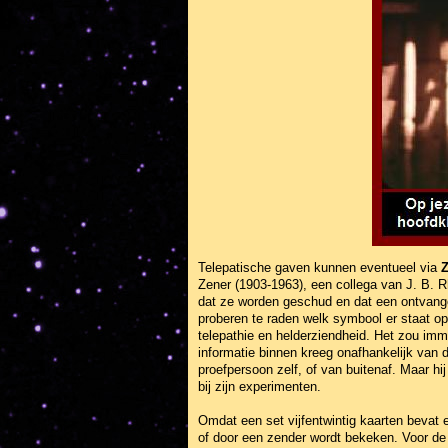
Telepatische gaven kunnen eventueel via
Z
Zener (1903-1963), een collega van J. B. R
dat ze worden geschud en dat een ontvanger
proberen te raden welk symbool er staat o
telepathie en helderziendheid. Het zou imm
informatie binnen kreeg onafhankelijk van 
proefpersoon zelf, of van buitenaf. Maar hi
bij zijn experimenten.
Omdat een set vijfentwintig kaarten bevat e
of door een zender wordt bekeken. Voor de 