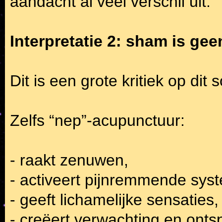
aandacht al veel verschil uit.
Interpretatie 2: sham is ge
Dit is een grote kritiek op dit 
Zelfs “nep”-acupunctuur:
- raakt zenuwen,
- activeert pijnremmende sys
- geeft lichamelijke sensaties,
- creëert verwachting en onts