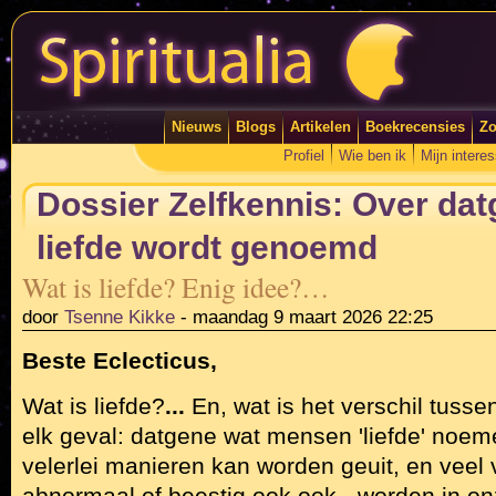
Nieuws
Blogs
Artikelen
Boekrecensies
Zo
Profiel
Wie ben ik
Mijn intere
Dossier Zelfkennis: Over da
liefde wordt genoemd
Wat is liefde? Enig idee?…
door
Tsenne Kikke
-
maandag 9 maart 2026 22:25
Beste Eclecticus,
Wat is liefde?
...
En, wat is het verschil tussen
elk geval: datgene wat mensen 'liefde' noeme
velerlei manieren kan worden geuit, en veel 
abnormaal of beestig ook ook - worden in 