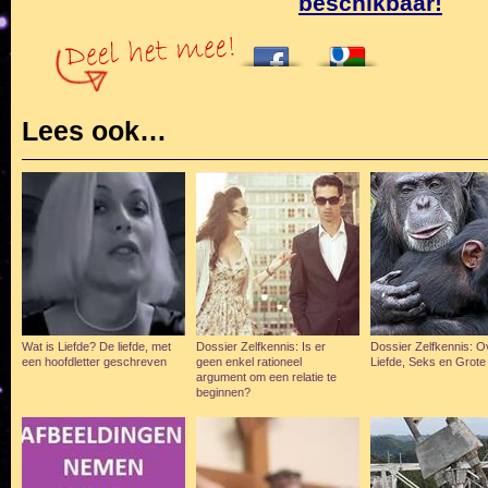
beschikbaar!
Lees ook…
Wat is Liefde? De liefde, met
Dossier Zelfkennis: Is er
Dossier Zelfkennis: O
een hoofdletter geschreven
geen enkel rationeel
Liefde, Seks en Grote
argument om een relatie te
beginnen?