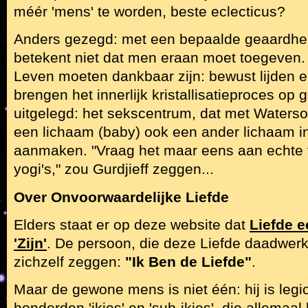
méér 'mens' te worden, beste eclecticus?
Anders gezegd: met een bepaalde geaardhe
betekent niet dat men eraan moet toegeven. 
Leven moeten dankbaar zijn: bewust lijden en 
brengen het innerlijk kristallisatieproces op
uitgelegd: het sekscentrum, dat met Waterso
een lichaam (baby) ook een ander lichaam i
aanmaken. "Vraag het maar eens aan echte 
yogi's," zou Gurdjieff zeggen...
Over Onvoorwaardelijke Liefde
Elders staat er op deze website dat
Liefde e
'Zi
j
n'
. De persoon, die deze Liefde daadwerke
zichzelf zeggen:
"Ik Ben de Liefde"
.
Maar de gewone mens is niet één: hij is legi