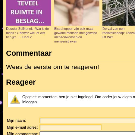
Dossier Zelfkennis: Wat is de
Bisschoppen zijn ook maar
De val van een
mens? Oftewel: wie, of wat
gewone mensen met gewone
radiotelescoop: Toeva
ben jij?… - Deel 2
mensenwensen en
Of Wil?
mensenstreken
Commentaar
Wees de eerste om te reageren!
Reageer
Opgelet: momenteel ben je niet ingelogd. Om onder jouw eigen 
inloggen.
Mijn naam:
Mijn e-mail adres:
Mijn commentaar: