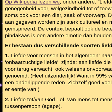
Op Wikipedia lezen we
, onder andere: "Lief
genegenheid voor, welgezindheid tot of toew
soms ook voor een dier, zaak of voorwerp. D
aan gegeven worden zijn sterk cultureel en 
geïnspireerd. De context bepaalt ook de bet
pindakaas is een andere emotie dan houden 
Er bestaan dus verschillende soorten lief
1.
Liefde voor mensen in het algemeen: naast
'onbaatzuchtige liefde', zijnde: een liefde di
voor terug verwacht, ook weleens onvoorwaar
genoemd. (Heel uitzonderlijk! Want in 99% va
een onderliggende reden. Zichzelf goed voele
er eentje van.)
2.
Liefde tot/van God - of, van mens tot men
tussenpersoon (agape).