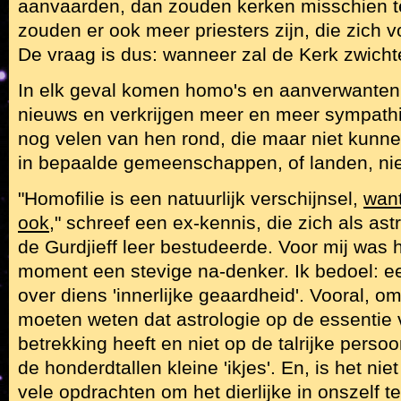
aanvaarden, dan zouden kerken misschien te
zouden er ook meer priesters zijn, die zich v
De vraag is dus: wanneer zal de Kerk zwicht
In elk geval komen homo's en aanverwanten 
nieuws en verkrijgen meer en meer sympathi
nog velen van hen rond, die maar niet kun
in bepaalde gemeenschappen, of landen, ni
"Homofilie is een natuurlijk verschijnsel,
want
ook
," schreef een ex-kennis, die zich als astr
de Gurdjieff leer bestudeerde. Voor mij was 
moment een stevige na-denker. Ik bedoel: 
over diens 'innerlijke geaardheid'. Vooral, o
moeten weten dat astrologie op de essentie
betrekking heeft en niet op de talrijke perso
de honderdtallen kleine 'ikjes'. En, is het ni
vele opdrachten om het dierlijke in onszelf t