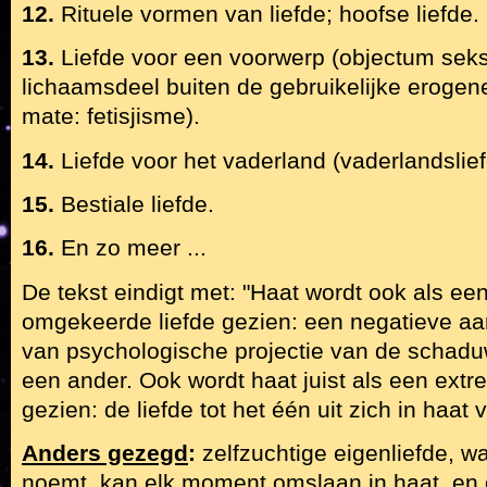
12.
Rituele vormen van liefde; hoofse liefde.
13.
Liefde voor een voorwerp (objectum seksua
lichaamsdeel buiten de gebruikelijke erogen
mate: fetisjisme).
14.
Liefde voor het vaderland (vaderlandslief
15.
Bestiale liefde.
16.
En zo meer ...
De tekst eindigt met: "Haat wordt ook als ee
omgekeerde liefde gezien: een negatieve aa
van psychologische projectie van de schad
een ander. Ook wordt haat juist als een extre
gezien: de liefde tot het één uit zich in haat 
Anders gezegd
:
zelfzuchtige eigenliefde, wa
noemt, kan elk moment omslaan in haat, en