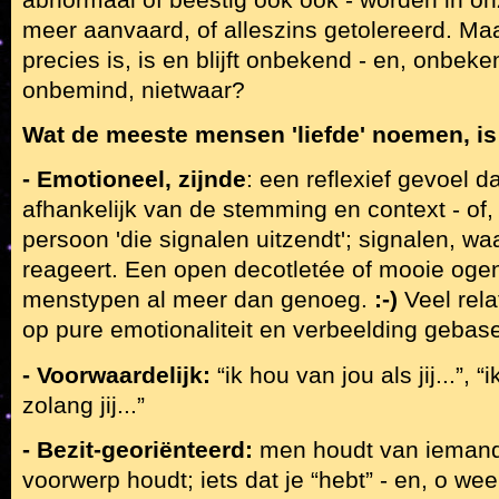
meer aanvaard, of alleszins getolereerd. Ma
precies is, is en blijft onbekend - en, onbek
onbemind, nietwaar?
Wat de meeste mensen 'liefde' noemen, is 
- Emotioneel, zijnde
: een reflexief gevoel d
afhankelijk van de stemming en context - of
persoon 'die signalen uitzendt'; signalen, wa
reageert. Een open decotletée of mooie oge
menstypen al meer dan genoeg.
:-)
Veel rela
op pure emotionaliteit en verbeelding gebase
- Voorwaardelijk:
“ik hou van jou als jij...”, “
zolang jij...”
- Bezit-georiënteerd:
men houdt van iemand
voorwerp houdt; iets dat je “hebt” - en, o w