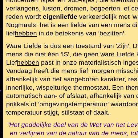
honderden 'ikjes' en 'sub-ikjes', die allemaa
verlangens, lusten, dromen, begeerten, et c
reden wordt
eigenliefde
verkeerdelijk met 'w
Nogmaals: het is een liefde van een mens di
lief
hebben
in de betekenis van 'bezitten'.
Ware Liefde is dus een toestand van 'Zijn'.
mens die niet één 'IS', die geen ware Liefde ke
Lief
hebben
past in onze materialistisch inge
Vandaag heeft die mens lief, morgen misschi
afhankelijk van het aangeboren karakter, r
innerlijke, wispelturige thermostaat. Een the
automatisch aan- of afslaat, afhankelijk va
prikkels of 'omgevingstemperatuur' waardoor z
temperatuur stijgt, stilstaat of daalt.
"Het goddelijke doel van de Wet van het Le
en verfijnen van de natuur van de mens, tot