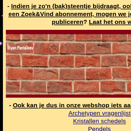
-
Indien je zo'n (bak)steentje bijdraagt, o
een Zoek&Vind abonnement, mogen we j
publiceren
?
Laat het ons 
-
Ook kan je dus in onze webshop iets a
Archetypen vragenlijst
Kristallen schedels
Pendels