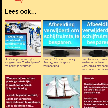
Lees ook…
De 75-jarige Bonnie Tyler,
Dossier Zelfmoord: Gloomy
Julie Andrews maakte
zangeres van 'Total eclipse of
Sunday, een Hongaars
zeldzame publieke
the heart', is overleden
zelfmoordlied
verschijning met boo
voor parkinsonpatiënt