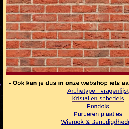
-
Ook kan je dus in onze webshop iets a
Archetypen vragenlijst
Kristallen schedels
Pendels
Purperen plaatjes
Wierook & Benodigdhed