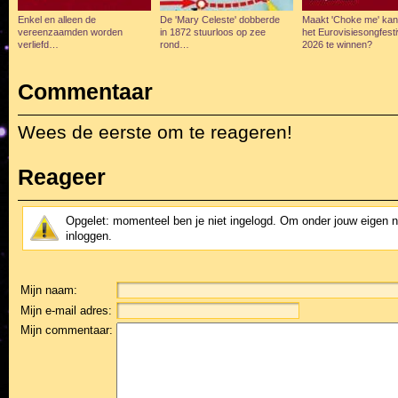
Enkel en alleen de
De 'Mary Celeste' dobberde
Maakt 'Choke me' ka
vereenzaamden worden
in 1872 stuurloos op zee
het Eurovisiesongfesti
verliefd…
rond…
2026 te winnen?
Commentaar
Wees de eerste om te reageren!
Reageer
Opgelet: momenteel ben je niet ingelogd. Om onder jouw eigen 
inloggen.
Mijn naam:
Mijn e-mail adres:
Mijn commentaar: