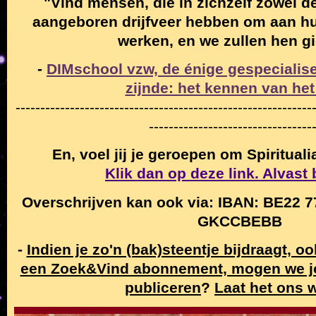
"Vind mensen, die in zichzelf zowel de
aangeboren drijfveer hebben om aan hun
werken, en we zullen hen g
-
DIMschool vzw, de énige gespecialise
zijnde: het kennen van het
------------------------------------------------------------
---------------------------------
En, voel jij je geroepen om Spiritual
Klik dan op deze link. Alvast
Overschrijven kan ook via: IBAN: BE22 7
GKCCBEBB
-
Indien je zo'n (bak)steentje bijdraagt, o
een Zoek&Vind abonnement, mogen we j
publiceren
?
Laat het ons 