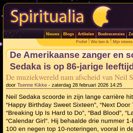
Nieuws
Blogs
Artikelen
Boekrecensies
Zo
Profiel
Wie ben ik
Mijn intere
De Amerikaanse zanger en so
Sedaka is op 86-jarige leefti
De muziekwereld nam afscheid van Neil 
door
Tsenne Kikke
-
zaterdag 28 februari 2026 14:25
Neil Sedaka scoorde in zijn lange carrière hit
“Happy Birthday Sweet Sixteen”, “Next Door 
“Breaking Up Is Hard to Do”, “Bad Blood”, “L
“Calendar Girl”. Hij behaalde drie nummer 1-h
100 en negen top 10-noteringen, vooral in de