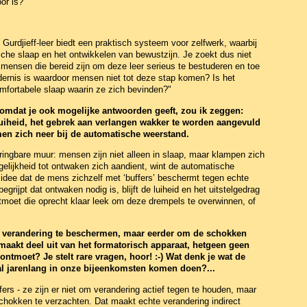
or is?"
 Gurdjieff-leer biedt een praktisch systeem voor zelfwerk, waarbij
che slaap en het ontwikkelen van bewustzijn. Je zoekt dus niet
 mensen die bereid zijn om deze leer serieus te bestuderen en toe
dernis is waardoor mensen niet tot deze stap komen? Is het
fortabele slaap waarin ze zich bevinden?"
 omdat je ook mogelijke antwoorden geeft, zou ik zeggen:
luiheid, het gebrek aan verlangen wakker te worden aangevuld
 men zich neer bij de automatische weerstand.
dringbare muur: mensen zijn niet alleen in slaap, maar klampen zich
gelijkheid tot ontwaken zich aandient, wint de automatische
idee dat de mens zichzelf met ‘buffers’ beschermt tegen echte
egrijpt dat ontwaken nodig is, blijft de luiheid en het uitstelgedrag
moet die oprecht klaar leek om deze drempels te overwinnen, of
en verandering te beschermen, maar eerder om de schokken
' maakt deel uit van het formatorisch apparaat, hetgeen geen
ontmoet? Je stelt rare vragen, hoor! :-) Wat denk je wat de
l jarenlang in onze bijeenkomsten komen doen?...
ffers - ze zijn er niet om verandering actief tegen te houden, maar
schokken te verzachten. Dat maakt echte verandering indirect