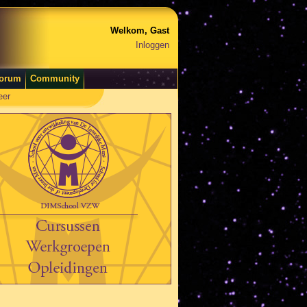
Welkom, Gast
Inloggen
orum
Community
eer