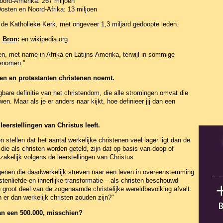
oord-Amerika: 267 miljoen
osten en Noord-Afrika: 13 miljoen
s de Katholieke Kerk, met ongeveer 1,3 miljard gedoopte leden.
Bron
:
en.wikipedia.org
ien, met name in Afrika en Latijns-Amerika, terwijl in sommige
genomen."
xen en protestanten christenen noemt.
are definitie van het christendom, die alle stromingen omvat die
n. Maar als je er anders naar kijkt, hoe definieer jij dan een
eerstellingen van Christus leeft.
en stellen dat het aantal werkelijke christenen veel lager ligt dan de
e als christen worden geteld, zijn dat op basis van doop of
zakelijk volgens de leerstellingen van Christus.
enen die daadwerkelijk streven naar een leven in overeenstemming
stenliefde en innerlijke transformatie – als christen beschouwd
groot deel van de zogenaamde christelijke wereldbevolking afvalt.
er dan werkelijk christen zouden zijn?"
van een 500.000, misschien?