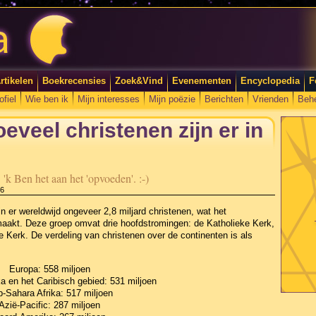
rtikelen
Boekrecensies
Zoek&Vind
Evenementen
Encyclopedia
F
ofiel
Wie ben ik
Mijn interesses
Mijn poëzie
Berichten
Vrienden
Beh
eveel christenen zijn er in
k Ben het aan het 'opvoeden'. :-)
06
jn er wereldwijd ongeveer 2,8 miljard christenen, wat het
 maakt. Deze groep omvat drie hoofdstromingen: de Katholieke Kerk,
 Kerk. De verdeling van christenen over de continenten is als
Europa: 558 miljoen
a en het Caribisch gebied: 531 miljoen
-Sahara Afrika: 517 miljoen
Azië-Pacific: 287 miljoen