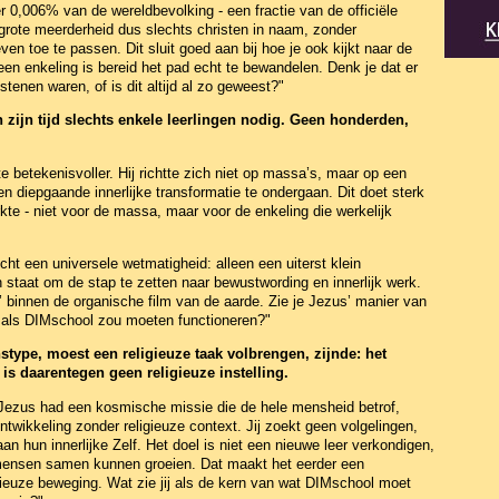
0,006% van de wereldbevolking - een fractie van de officiële
vergrote meerderheid dus slechts christen in naam, zonder
ven toe te passen. Dit sluit goed aan bij hoe je ook kijkt naar de
een enkeling is bereid het pad echt te bewandelen. Denk je dat er
stenen waren, of is dit altijd al zo geweest?"
 zijn tijd slechts enkele leerlingen nodig. Geen honderden,
e betekenisvoller. Hij richtte zich niet op massa’s, maar op een
en diepgaande innerlijke transformatie te ondergaan. Dit doet sterk
te - niet voor de massa, maar voor de enkeling die werkelijk
licht een universele wetmatigheid: alleen een uiterst klein
 staat om de stap te zetten naar bewustwording en innerlijk werk.
ud’ binnen de organische film van de aarde. Zie je Jezus’ manier van
 als DIMschool zou moeten functioneren?"
stype, moest een religieuze taak volbrengen, zijnde: het
is daarentegen geen religieuze instelling.
 Jezus had een kosmische missie die de hele mensheid betrof,
ontwikkeling zonder religieuze context. Jij zoekt geen volgelingen,
n hun innerlijke Zelf. Het doel is niet een nieuwe leer verkondigen,
mensen samen kunnen groeien. Dat maakt het eerder een
gieuze beweging. Wat zie jij als de kern van wat DIMschool moet