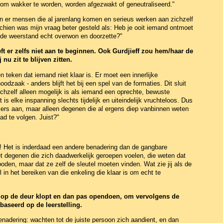
 om wakker te worden, worden afgezwakt of geneutraliseerd."
ijn er mensen die al jarenlang komen en serieus werken aan zichzelf
chien was mijn vraag beter gesteld als: Heb je ooit iemand ontmoet
jk de weerstand echt overwon en doorzette?"
eft er zelfs niet aan te beginnen. Ook Gurdjieff zou hem/haar de
nu zit te blijven zitten.
een teken dat iemand niet klaar is. Er moet een innerlijke
oodzaak - anders blijft het bij een spel van de formaties. Dit sluit
ichzelf alleen mogelijk is als iemand een oprechte, bewuste
s elke inspanning slechts tijdelijk en uiteindelijk vruchteloos. Dus
ers aan, maar alleen degenen die al ergens diep vanbinnen weten
d te volgen. Juist?"
en! Het is inderdaad een andere benadering dan de gangbare
met degenen die zich daadwerkelijk geroepen voelen, die weten dat
den, maar dat ze zelf de sleutel moeten vinden. Wat zie jij als de
in het bereiken van die enkeling die klaar is om echt te
op de deur klopt en dan pas opendoen, om vervolgens de
baseerd op de leerstelling.
enadering: wachten tot de juiste persoon zich aandient, en dan