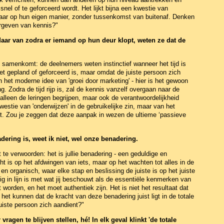
snel of te geforceerd wordt. Het lijkt bijna een kwestie van
kaar op hun eigen manier, zonder tussenkomst van buitenaf. Denken
orgeven van kennis?"
aar van zodra er iemand op hun deur klopt, weten ze dat de
 samenkomt: de deelnemers weten instinctief wanneer het tijd is
t gepland of geforceerd is, maar omdat de juiste persoon zich
an het moderne idee van 'groei door marketing' - hier is het gewoon
ng. Zodra de tijd rijp is, zal de kennis vanzelf overgaan naar de
alleen de leringen begrijpen, maar ook de verantwoordelijkheid
estie van 'onderwijzen' in de gebruikelijke zin, maar van het
nt. Zou je zeggen dat deze aanpak in wezen de ultieme ‘passieve
adering is, weet ik niet, wel onze benadering.
te verwoorden: het is jullie benadering - een geduldige en
cht is op het afdwingen van iets, maar op het wachten tot alles in de
s en organisch, waar elke stap en beslissing de juiste is op het juiste
ig in lijn is met wat jij beschouwt als de essentiële kenmerken van
t worden, en het moet authentiek zijn. Het is niet het resultaat dat
het kunnen dat de kracht van deze benadering juist ligt in de totale
uiste persoon zich aandient?"
ragen te blijven stellen, hé! In elk geval klinkt 'de totale