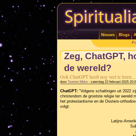
Nieuws
Blogs
A
Pr
Zeg, ChatGPT, ho
de wereld?
Ook ChatGPT heeft nog veel te leren… '
door
Tsenne Kikke
-
zaterdag 22 februari 2025 20:
ChatGPT:
"Volgens schattingen uit 2022 zi
christendom de grootste religie ter wereld
het protestantisme en de Oosters-orthodoxe
volgt:
Latijns-Amerik
Sub