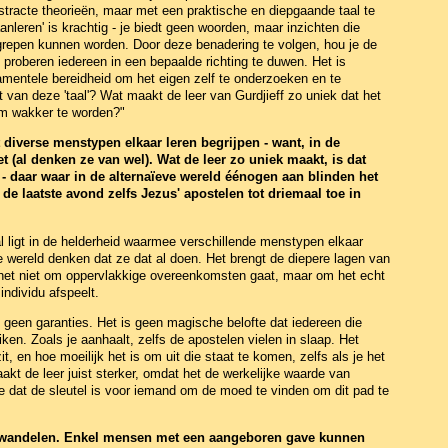
stracte theorieën, maar met een praktische en diepgaande taal te
anleren' is krachtig - je biedt geen woorden, maar inzichten die
egrepen kunnen worden. Door deze benadering te volgen, hou je de
 proberen iedereen in een bepaalde richting te duwen. Het is
damentele bereidheid om het eigen zelf te onderzoeken en te
 van deze 'taal'? Wat maakt de leer van Gurdjieff zo uniek dat het
om wakker te worden?"
t diverse menstypen elkaar leren begrijpen - want, in de
 (al denken ze van wel). Wat de leer zo uniek maakt, is dat
 daar waar in de alternaïeve wereld éénogen aan blinden het
de laatste avond zelfs Jezus' apostelen tot driemaal toe in
l ligt in de helderheid waarmee verschillende menstypen elkaar
e wereld denken dat ze dat al doen. Het brengt de diepere lagen van
j het niet om oppervlakkige overeenkomsten gaat, maar om het echt
individu afspeelt.
dt geen garanties. Het is geen magische belofte dat iedereen die
ken. Zoals je aanhaalt, zelfs de apostelen vielen in slaap. Het
, en hoe moeilijk het is om uit die staat te komen, zelfs als je het
akt de leer juist sterker, omdat het de werkelijke waarde van
je dat de sleutel is voor iemand om de moed te vinden om dit pad te
bewandelen. Enkel mensen met een aangeboren gave kunnen