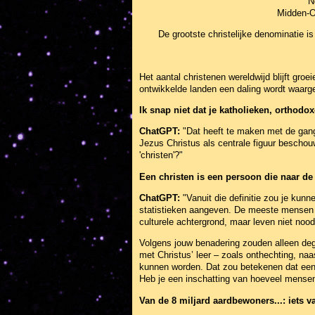
N
Midden-O
De grootste christelijke denominatie i
Het aantal christenen wereldwijd blijft groe
ontwikkelde landen een daling wordt waar
Ik snap niet dat je katholieken, orthodo
ChatGPT:
"Dat heeft te maken met de gangb
Jezus Christus als centrale figuur beschouwe
'christen'?"
Een christen is een persoon die naar de l
ChatGPT:
"Vanuit die definitie zou je kunn
statistieken aangeven. De meeste mensen di
culturele achtergrond, maar leven niet nood
Volgens jouw benadering zouden alleen deg
met Christus’ leer – zoals onthechting, naa
kunnen worden. Dat zou betekenen dat een 
Heb je een inschatting van hoeveel mensen 
Van de 8 miljard aardbewoners...: iets 