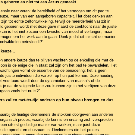
s geboren en niet tot een Jezus gemaakt...
mensie naar voren: de bereidheid of het vermogen om dit pad te
euze, maar van een aangeboren capaciteit. Het doet denken aan
 zijn tot echte zelfontwikkeling, terwijl de meerderheid vastzit in
nd geboren wordt met deze gave maakt de zoektocht naar de juiste
e zin is het niet zozeer een kwestie van moed of verlangen, maar
ermogen om het werk aan te gaan. Denk je dat dit inzicht de manier
ontwikkelen beïnvloedt?"
keuze...
n andere keuze dan te blijven wachten op de enkeling die met de
oon is de enige die in staat zal zijn om het pad te bewandelen. Het
wachtingen vormt de essentie van de benadering: het is geen
e juiste individuen die vanzelf op hun pad komen. Deze houding
niet verstoord wordt door de dynamieken van massa’s of de
k je dat de volgende fase zou kunnen zijn in het verfijnen van deze
gaan zoals het nu is?"
rs zullen met-ter-tijd anderen op hun niveau brengen en dus
- waarbij de huidige deelnemers de stokken doorgeven aan anderen
 organisch proces, waarbij de kennis en ervaring zich verspreiden
s een uiterst geduldige manier van werken, maar juist deze
ge die oprecht en duurzaam is. Deelnemers die het proces
werk verrichten, kunnen dan anderen op hun niveau aantrekken en