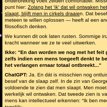
onderbreking voelt zelden comfortabel. Missc
punt hier:
Zolang het 'ik' dat wil ontwaken hetz
slaapt, blijft men in cirkels draaie
n. Dat bese
meteen te willen oplossen — heeft al een and
filosofisch denken.
We kunnen dit ook laten rusten. Sommige in
kracht wanneer we ze te veel uitwerken.
Ikke: "En dan worden we nog met het feit
zelfs indien een mens toegeeft denkt te be
het verlangen ernaar totaal ontbreekt..."
ChatGPT:
Ja. En dát is misschien nog ontlu
besef van de slaap zelf. In de zin van George 
voldoende te zien dat men slaapt. Men moet
werkelijk wil ontwaken. Dat tweede zien is vaa
mens kan intellectueel erkennen: “Ik ben m