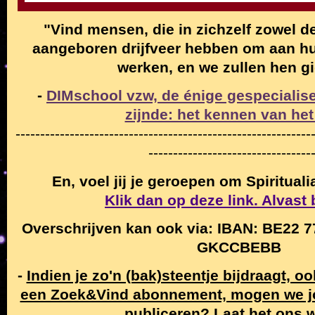
"Vind mensen, die in zichzelf zowel de
aangeboren drijfveer hebben om aan hun
werken, en we zullen hen g
-
DIMschool vzw, de énige gespecialise
zijnde: het kennen van het
------------------------------------------------------------
---------------------------------
En, voel jij je geroepen om Spiritual
Klik dan op deze link. Alvast
Overschrijven kan ook via: IBAN: BE22 7
GKCCBEBB
-
Indien je zo'n (bak)steentje bijdraagt, o
een Zoek&Vind abonnement, mogen we j
publiceren
?
Laat het ons 