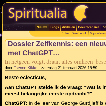
Nieuws
Blogs
Artikelen
Boekrecensies
Zo
Profiel
Wie ben ik
Mijn intere
Dossier Zelfkennis: een nieu
met ChatGPT…
In hetgeen volgt, draait alles omheen 'bes
door
Tsenne Kikke
-
zaterdag 21 februari 2026 15:59
Beste eclecticus,
Aan ChatGPT stelde ik de vraag: "Wat is in
meest belangrijke eerste opdracht?"
ChatGPT:
In de leer van George Gurdjieff is 