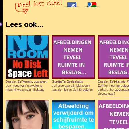
Lees ook…
Dossier Zelfkennis: vooraleer
Gurdjieff's Beelzebubs
Dossier Zelf-kennis: W
een mens kan 'ontwaken',
verhalen aan zijn kleinzoon
Zelf-herinnering volg
moet hij weten dat hij slaapt
laat zich lezen als hiëroglyfen
vichara, het zogenaa
directe pad?