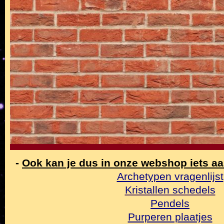
-
Ook kan je dus in onze webshop iets a
Archetypen vragenlijst
Kristallen schedels
Pendels
Purperen plaatjes