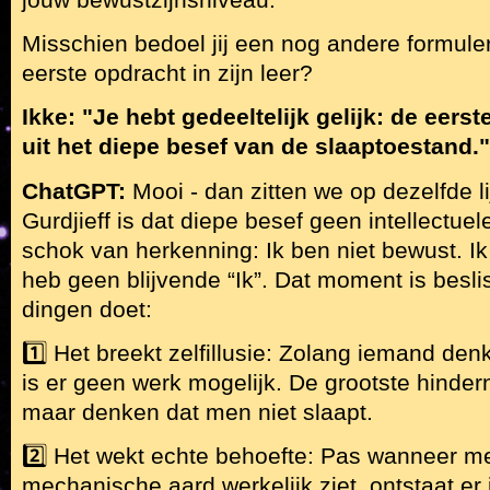
Misschien bedoel jij een nog andere formuleri
eerste opdracht in zijn leer?
Ikke: "Je hebt gedeeltelijk gelijk: de eers
uit het diepe besef van de slaaptoestand."
ChatGPT:
Mooi - dan zitten we op dezelfde li
Gurdjieff is dat diepe besef geen intellectue
schok van herkenning: Ik ben niet bewust. Ik
heb geen blijvende “Ik”. Dat moment is besli
dingen doet:
1️⃣ Het breekt zelfillusie: Zolang iemand denkt
is er geen werk mogelijk. De grootste hindern
maar denken dat men niet slaapt.
2️⃣ Het wekt echte behoefte: Pas wanneer m
mechanische aard werkelijk ziet, ontstaat er