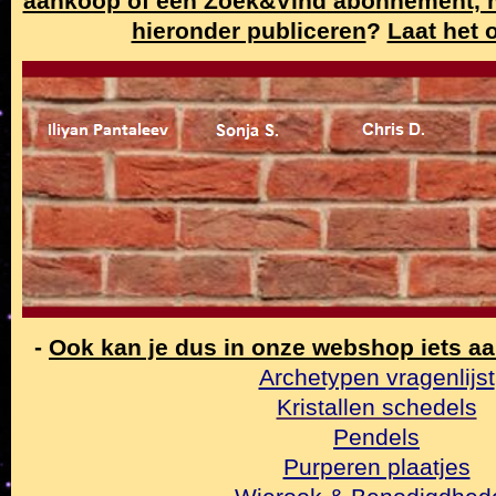
aankoop of een Zoek&Vind abonnement,
hieronder publiceren
?
Laat het 
-
Ook kan je dus in onze webshop iets a
Archetypen vragenlijst
Kristallen schedels
Pendels
Purperen plaatjes