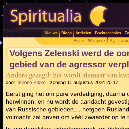
Nieuws
Blogs
Artikelen
Boekrecensies
Zo
Profiel
Wie ben ik
Mijn intere
Volgens Zelenski werd de oor
gebied van de agressor verp
Anders gezegd: het wordt alsmaar van kwa
door
Tsenne Kikke
-
zondag 11 augustus 2024 20:17
Eerst ging het om pure verdediging, daarna
herwinnen, en nu wordt de aandacht gevesti
van Russische gebieden..., hetgeen Ruslan
volmacht zal geven om véél zwaarder op te 
In zijn dagelijkse videotoespraak zei Volodi