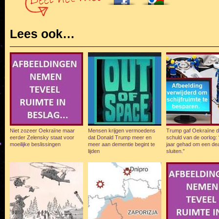
Lees ook…
Niet zozeer Oekraïne maar
Mensen krijgen vermoedens
Trump gaf Oekraïne 
eerder Zelensky staat voor
dat Donald Trump meer en
schuld van de oorlog: 
moeilijke beslissingen
meer aan dementie begint te
jaar gehad om een dea
lijden
sluiten.”