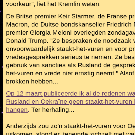
voorkeur", liet het Kremlin weten.
De Britse premier Keir Starmer, de Franse 
Macron, de Duitse bondskanselier Friedrich 
premier Giorgia Meloni overlegden zondagav
Donald Trump. "Ze bespraken de noodzaak 
onvoorwaardelijk staakt-het-vuren en voor p
vredesgesprekken serieus te nemen. Ze bes
gebruik van sancties als Rusland de gesprek
het-vuren en vrede niet ernstig neemt." Alsof 
brokken hebben...
Op 12 maart publiceerde ik al de redenen w
Rusland en Oekraïne geen staakt-het-vuren i
hangen
.
Ter herhaling...
Anderzijds zou zo'n staakt-het-vuren voor O
uitkomen, stond er, teneinde zichzelf met w