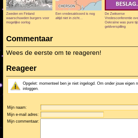
Zweden en Finland
Een vredesakkoord is nog
De Zwitserse
waarschuwden burgers voor
altijd niet in zicht…
Vredesconferentie ov
mogelijke oorlog
Oekraïne was pure tij
geldverspilling
Commentaar
Wees de eerste om te reageren!
Reageer
Opgelet: momenteel ben je niet ingelogd. Om onder jouw eigen 
inloggen.
Mijn naam:
Mijn e-mail adres:
Mijn commentaar: