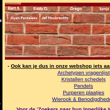
-
Ook kan je dus in onze webshop iets a
Archetypen vragenlijst
Kristallen schedels
Pendels
Purperen plaatjes
Wierook & Benodigdhed
Voor de 'Zoekers naar hun Innerlijke Wa