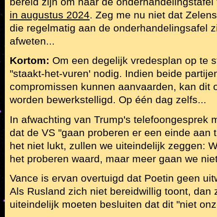
bereid zijn om naar de onderhandelingstafel 
in augustus 2024
. Zeg me nu niet dat Zelens
die regelmatig aan de onderhandelingsafel zi
afweten...
Kortom:
Om een degelijk vredesplan op te st
"staakt-het-vuren' nodig. Indien beide partij
compromissen kunnen aanvaarden, kan dit o
worden bewerkstelligd. Op één dag zelfs...
In afwachting van Trump's telefoongesprek m
dat de VS "gaan proberen er een einde aan 
het niet lukt, zullen we uiteindelijk zeggen:
het proberen waard, maar meer gaan we nie
Vance is ervan overtuigd dat Poetin geen uitw
Als Rusland zich niet bereidwillig toont, dan
uiteindelijk moeten besluiten dat dit "niet onze