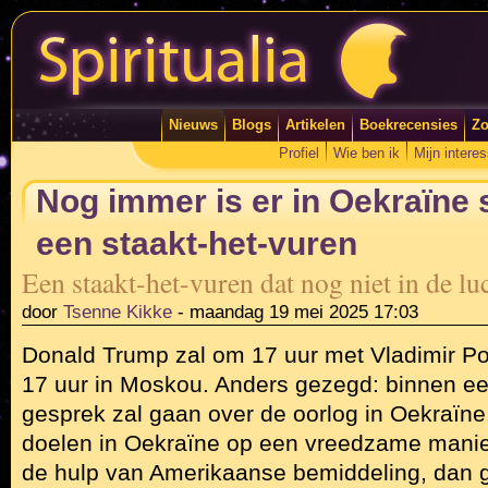
Nieuws
Blogs
Artikelen
Boekrecensies
Zo
Profiel
Wie ben ik
Mijn intere
Nog immer is er in Oekraïne
een staakt-het-vuren
Een staakt-het-vuren dat nog niet in de l
door
Tsenne Kikke
-
maandag 19 mei 2025 17:03
Donald Trump zal om 17 uur met Vladimir Poe
17 uur in Moskou. Anders gezegd: binnen ee
gesprek zal gaan over de oorlog in Oekraïne.
doelen in Oekraïne op een vreedzame manie
de hulp van Amerikaanse bemiddeling, dan g