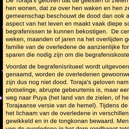
De Toraja's geloven dat de geesten of ziele
hen wonen, dat ze over hen waken en hen z
gemeenschap beschouwt de dood dan ook als
aspect van het leven en maakt vaak diepe 
begrafenissen te kunnen bekostigen. De ce
weken, maanden of jaren na het overlijden 
familie van de overledene de aanzienlijke f
sparen die nodig zijn om die begrafeniskost
Voordat de begrafenisritueel wordt uitgevoer
genaamd, worden de overledenen gewoonweg 
zijn dus nog niet dood. Toraja's geloven nam
plotselinge, abrupte gebeurtenis is, maar een
weg naar Puya (het land van de zielen, of he
Torajaanse versie van de hemel). Tijdens de
het lichaam van de overledene in verschillen
gewikkeld en in de tongkonan bewaard. Men g
van de overledene in het dorp rondhangt tot