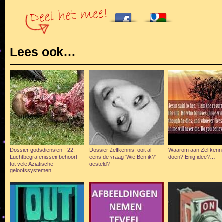
Lees ook…
Dossier godsdiensten - 22:
Dossier Zelfkennis: ooit al
Waarom aan Zelfkenn
Luchtbegrafenissen behoort
eens de vraag 'Wie Ben ik?'
doen? Enig idee?…
tot vele Aziatische
gesteld?
geloofssystemen