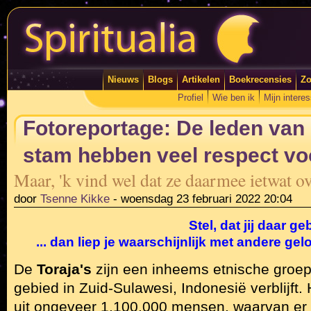
Nieuws
Blogs
Artikelen
Boekrecensies
Zo
Profiel
Wie ben ik
Mijn intere
Fotoreportage: De leden van 
stam hebben veel respect v
Maar, 'k vind wel dat ze daarmee ietwat o
door
Tsenne Kikke
-
woensdag 23 februari 2022 20:04
Stel, dat jij daar 
... dan liep je waarschijnlijk met andere ge
De
Toraja's
zijn een inheems etnische groep
gebied in Zuid-Sulawesi, Indonesië verblijft.
uit ongeveer 1.100.000 mensen, waarvan er 