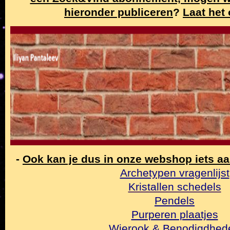
hieronder publiceren
?
Laat het
-
Ook kan je dus in onze webshop iets a
Archetypen vragenlijst
Kristallen schedels
Pendels
Purperen plaatjes
Wierook & Benodigdhed