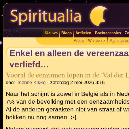
Nieuws
Blogs
Artikelen
Boekrecensies
Zo
Profiel
Wie ben ik
Mijn intere
Enkel en alleen de vereenz
verliefd…
Vooral de eenzamen lopen in de 'Val der 
door
Tsenne Kikke
-
zaterdag 2 mei 2026 3:16
Naar het schijnt is zowel in België als in Ne
7% van de bevolking met een eenzaamheids
Al de anderen geraakten niet van straat of we
hokken nu nog samen.
:-)
Noteer evenwel dat zich eenzaam voelen iets