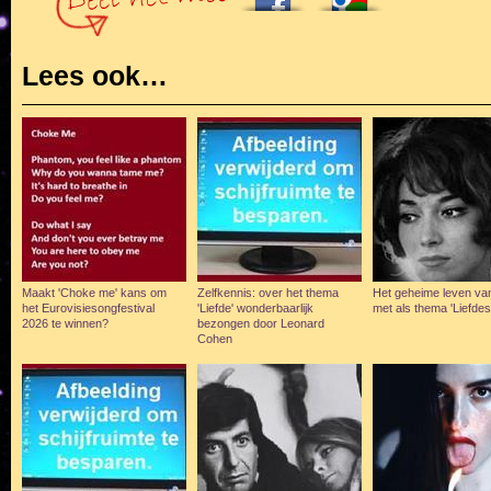
Lees ook…
Maakt 'Choke me' kans om
Zelfkennis: over het thema
Het geheime leven van
het Eurovisiesongfestival
'Liefde' wonderbaarlijk
met als thema 'Liefdesr
2026 te winnen?
bezongen door Leonard
Cohen