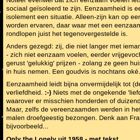
sociaal geïsoleerd te zijn. Eenzaamheid is e
isolement een situatie. Alleen-zijn kan op 
worden ervaren, daar waar met een eenzaa
rondlopen juist het tegenovergestelde is.
Anders gezegd: zij, die niet langer met ie
- zich niet eenzaam voelen, eerder vrijgevo
gerust 'gelukkig' prijzen - zolang ze geen hu
in huis nemen. Een goudvis is nochtans oké.
Eenzaamheid leidt bijna onvermijdelijk tot (d
verliefdheid.
:-)
Niets met de ongekende 'lief
waarover er misschien honderden of duizend
Maar, zelfs de vereenzaamden werden in het
malen droefgeestig bezongen. Denk aan Fra
bijvoorbeeld...
Only the Lonely uit 1958 - met tekst