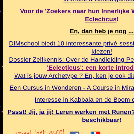
Voor de 'Zoekers naar hun Innerlijke Wa
Eclecticus
!
En, dan heb je nog ...
DIMschool biedt 10 interessante privé-sessi
kiezen!
Dossier Zelfkennis: Over de Handleiding Pe
'Eclecticus': een korte intro
Wat is jouw Archetype ? En, ken je ook di
Een Cursus in Wonderen - A Course in Mirac
Interesse in Kabbala en de Boom
Pssst! Jij, ja jij! Leren werken met Rune
beschikbaar!