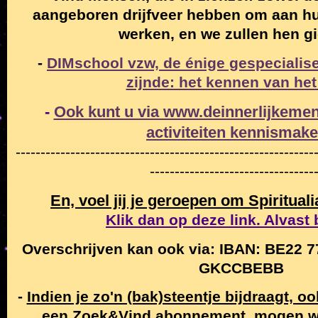
aangeboren drijfveer hebben om aan hun
werken, en we zullen hen g
-
DIMschool vzw, de énige gespecialise
zijnde: het kennen van het
-
Ook kunt u via www.deinnerlijkemen
activiteiten
kennismak
------------------------------------------------------------
---------------------------------
En, voel jij je geroepen om Spiritual
Klik dan op deze link. Alvast
Overschrijven kan ook via: IBAN: BE22 7
GKCCBEBB
-
Indien je zo'n (bak)steentje bijdraagt, o
een Zoek&Vind abonnement, mogen w