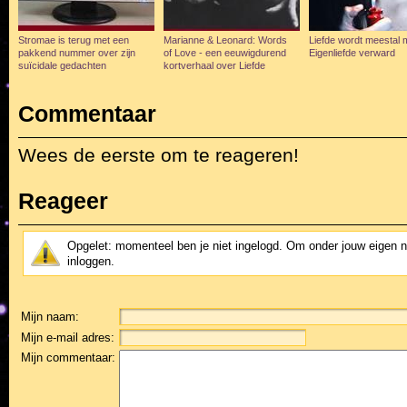
Stromae is terug met een
Marianne & Leonard: Words
Liefde wordt meestal 
pakkend nummer over zijn
of Love - een eeuwigdurend
Eigenliefde verward
suïcidale gedachten
kortverhaal over Liefde
Commentaar
Wees de eerste om te reageren!
Reageer
Opgelet: momenteel ben je niet ingelogd. Om onder jouw eigen 
inloggen.
Mijn naam:
Mijn e-mail adres:
Mijn commentaar: