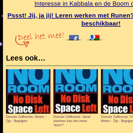
Interesse in Kabbala en de Boom
Pssst! Jij, ja jij! Leren werken met Rune
beschikbaar!
Lees ook…
Dossier Zelfkennis: Weten -
Dossier Zelfkennis: Vanaf
Dossier Zelfkennis: O
Zijn - Begrijpen
wanneer kan een mens
Weten - Zijn - Begrijpe
'doen'?