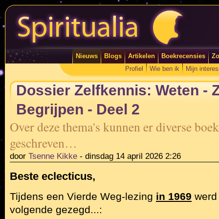
Nieuws
Blogs
Artikelen
Boekrecensies
Zo
Profiel
Wie ben ik
Mijn intere
Dossier Zelfkennis: Weten - Zi
Begrijpen - Deel 2
Over deze thema's kunnen er diverse boe
geschreven…
door
Tsenne Kikke
-
dinsdag 14 april 2026 2:26
Beste eclecticus,
Tijdens een Vierde Weg-lezing
in 1969
werd 
volgende gezegd...: