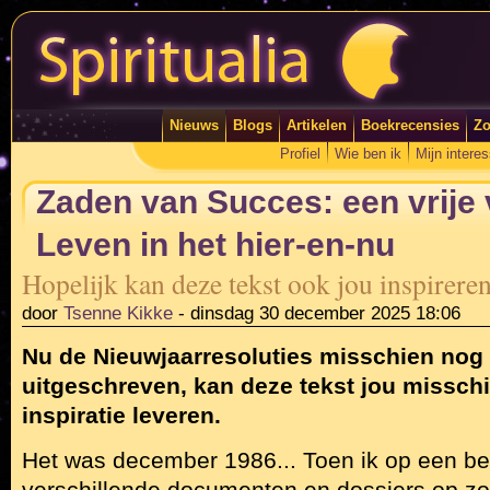
Nieuws
Blogs
Artikelen
Boekrecensies
Zo
Profiel
Wie ben ik
Mijn intere
Zaden van Succes: een vrije v
Leven in het hier-en-nu
Hopelijk kan deze tekst ook jou inspirer
door
Tsenne Kikke
-
dinsdag 30 december 2025 18:06
Nu de Nieuwjaarresoluties misschien nog n
uitgeschreven, kan deze tekst jou missch
inspiratie leveren.
Het was december 1986... Toen ik op een be
verschillende documenten en dossiers op z