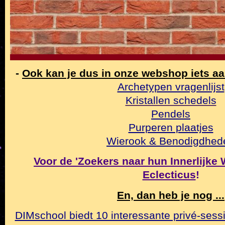
-
Ook kan je dus in onze webshop iets a
Archetypen vragenlijst
Kristallen schedels
Pendels
Purperen plaatjes
Wierook & Benodigdhed
Voor de 'Zoekers naar hun Innerlijke Wa
Eclecticus
!
En, dan heb je nog ...
DIMschool biedt 10 interessante privé-sessi