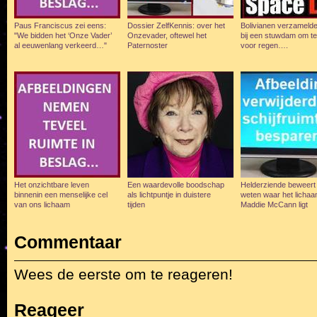
Paus Franciscus zei eens:
Dossier ZelfKennis: over het
Bolivianen verzamelde
"We bidden het ‘Onze Vader’
Onzevader, oftewel het
bij een stuwdam om te
al eeuwenlang verkeerd…"
Paternoster
voor regen….
Het onzichtbare leven
Een waardevolle boodschap
Helderziende beweert 
binnenin een menselijke cel
als lichtpuntje in duistere
weten waar het licha
van ons lichaam
tijden
Maddie McCann ligt
Commentaar
Wees de eerste om te reageren!
Reageer